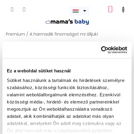
Ugrás
KOSÁR
a
Menü
fő
megnyitása
tartalomhoz
Premium
/
A harmadik finomságot mi álljuk!
A harmadik finomságot mi álljuk!
A terméket jelenleg előkészítjük.
Ez a weboldal sütiket használ
Sütiket használunk a tartalmak és hirdetések személyre
szabásához, közösségi funkciók biztosításához,
valamint weboldalforgalmunk elemzéséhez. Ezenkívül
közösségi média-, hirdető- és elemező partnereinkkel
megosztjuk az Ön weboldalhasználatra vonatkozó
adatait, akik kombinálhatják az adatokat más olyan
adatokkal, amelyeket Ön adott meg számukra vagy az
De a többi kategóriát is megtekintheti.
Ön által használt más szolgáltatásokból gyűjtöttek.