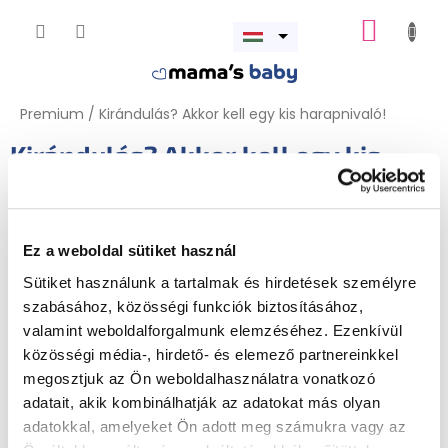
Ugrás
KOSÁR
a
Menü
fő
megnyitása
tartalomhoz
Premium
/
Kirándulás? Akkor kell egy kis harapnivaló!
Kirándulás? Akkor kell egy kis
harapnivaló!
Ez a weboldal sütiket használ
A terméket jelenleg előkészítjük.
Sütiket használunk a tartalmak és hirdetések személyre
szabásához, közösségi funkciók biztosításához,
valamint weboldalforgalmunk elemzéséhez. Ezenkívül
közösségi média-, hirdető- és elemező partnereinkkel
megosztjuk az Ön weboldalhasználatra vonatkozó
adatait, akik kombinálhatják az adatokat más olyan
adatokkal, amelyeket Ön adott meg számukra vagy az