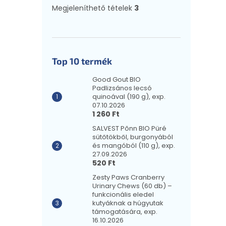
Megjeleníthető tételek
3
Top 10 termék
Good Gout BIO
Padlizsános lecsó
quinoával (190 g), exp.
07.10.2026
1 260 Ft
SALVEST Põnn BIO Püré
sütőtökből, burgonyából
és mangóból (110 g), exp.
27.09.2026
520 Ft
Zesty Paws Cranberry
Urinary Chews (60 db) –
funkcionális eledel
kutyáknak a húgyutak
támogatására, exp.
16.10.2026