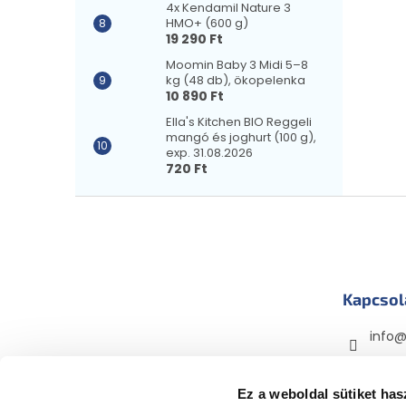
4x Kendamil Nature 3
HMO+ (600 g)
19 290 Ft
Moomin Baby 3 Midi 5–8
kg (48 db), ökopelenka
10 890 Ft
Ella's Kitchen BIO Reggeli
mangó és joghurt (100 g),
exp. 31.08.2026
720 Ft
L
á
b
l
é
Kapcsol
c
info
mama
mama
Ez a weboldal sütiket has