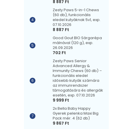
8 887 Ft
Zesty Paws 5-in-1 Chews
(60 db), funkcionális
eledel kutyáknak 5v1, exp.
07.10.2026
8 887 Ft
Good Gout BIO Sárgarépa
málnával (120 g), exp.
26.09.2026
702 Ft
Zesty Paws Senior
Advanced Allergy &
Immunity Chews (60 db) –
funkcionális eledel
idősebb kutyák számára
az immunrendszer
támogatására és allergiák
esetén, exp. 07.10.2026
9 999 Ft
2x Bella Baby Happy
Gyerek pelenka Maxi Big
Pack mér. 4 (62 db)
9 867 Ft