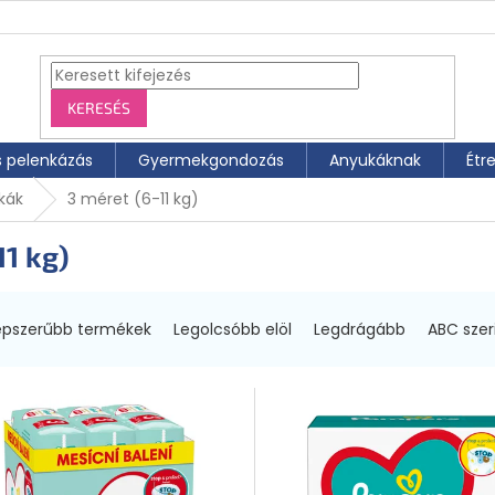
KERESÉS
s pelenkázás
Gyermekgondozás
Anyukáknak
Étr
kák
3 méret (6-11 kg)
11 kg)
épszerűbb termékek
Legolcsóbb elöl
Legdrágább
ABC szer