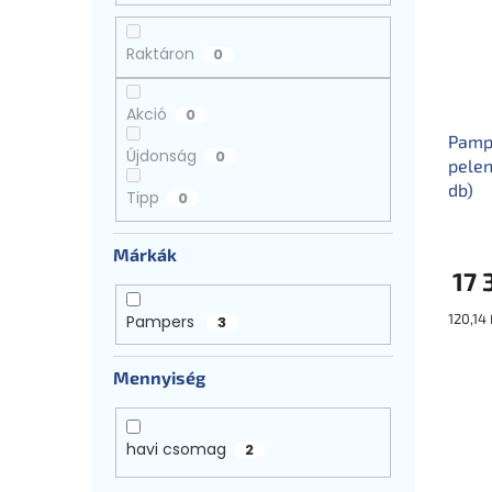
r
a
é
e
n
k
n
e
Raktáron
0
e
d
l
k
e
Akció
0
l
z
i
Pamp
é
Újdonság
0
s
pelen
s
t
db)
e
Tipp
0
á
j
Márkák
a
17 
Egység
120,14 
Pampers
3
Mennyiség
havi csomag
2