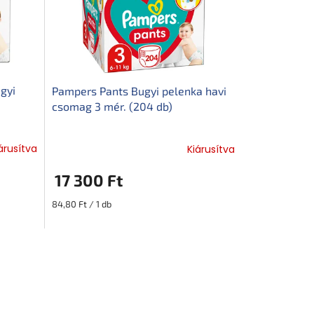
gyi
Pampers Pants Bugyi pelenka havi
csomag 3 mér. (204 db)
árusítva
Kiárusítva
17 300 Ft
Egységár:
84,80 Ft / 1 db