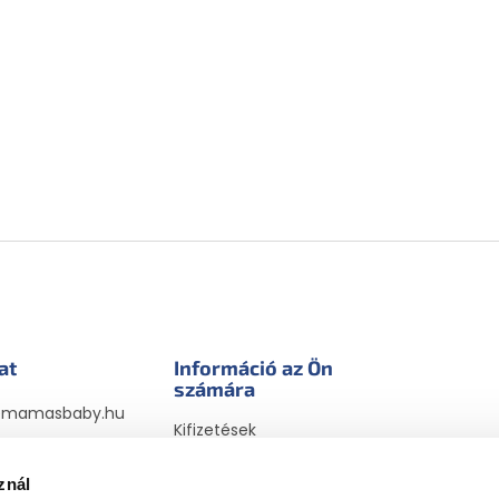
at
Információ az Ön
számára
@
mamasbaby.hu
Kifizetések
sbabyhu
Szállítási módok
sbaby_hu
megrendelésekhez
znál