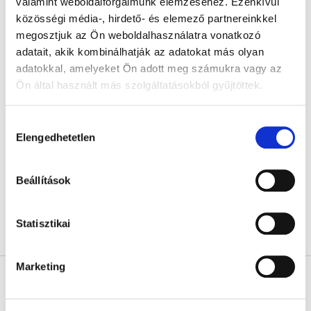
valamint weboldalforgalmunk elemzéséhez. Ezenkívül
m
d
é
közösségi média-, hirdető- és elemező partnereinkkel
e
k
megosztjuk az Ön weboldalhasználatra vonatkozó
z
e
adatait, akik kombinálhatják az adatokat más olyan
é
k
adatokkal, amelyeket Ön adott meg számukra vagy az
s
l
Attitude Blooming Belly
Ön által használt más szolgáltatásokból gyűjtöttek.
e
i
Természetes krém
s
mentával a fáradt lábakra
Hozzájárulás
t
(150 ml)
Kiárusítva
Elengedhetetlen
kiválasztása
á
6 590 Ft
j
a
Beállítások
Egységár:
4 393,33 Ft / 100 ml
Statisztikai
összesen
1
termék
L
i
s
L
Marketing
t
á
a
b
i
l
Kapcsolat