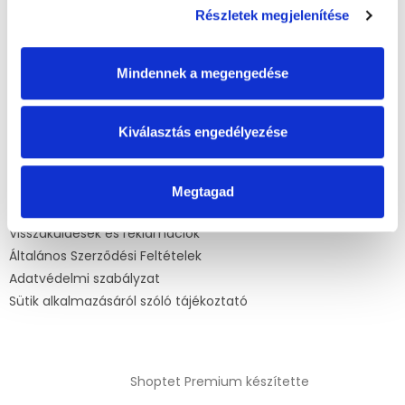
r
é
Részletek megjelenítése
á
info
@
mamasbaby.hu
c
n
y
mamasbabyhu
í
Mindennek a megengedése
mamasbaby_hu
t
á
s
Kiválasztás engedélyezése
e
Információ az Ön számára
l
e
Kifizetések
m
Megtagad
e
Szállítási módok megrendelésekhez
i
Visszaküldések és reklamációk
Általános Szerződési Feltételek
Adatvédelmi szabályzat
Sütik alkalmazásáról szóló tájékoztató
Shoptet Premium készítette