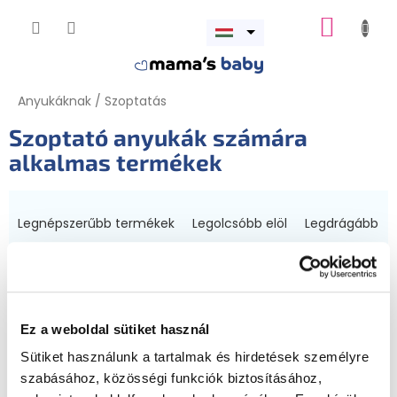
Ugrás
KOSÁR
a
Menü
fő
megnyitása
tartalomhoz
Anyukáknak
/
Szoptatás
Szoptató anyukák számára
alkalmas termékek
T
e
Legnépszerűbb termékek
Legolcsóbb elöl
Legdrágább
r
m
ABC szerint
é
k
Az összes szűrő megjelenítése »
e
Ez a weboldal sütiket használ
k
T
r
Sütiket használunk a tartalmak és hirdetések személyre
e
e
szabásához, közösségi funkciók biztosításához,
r
n