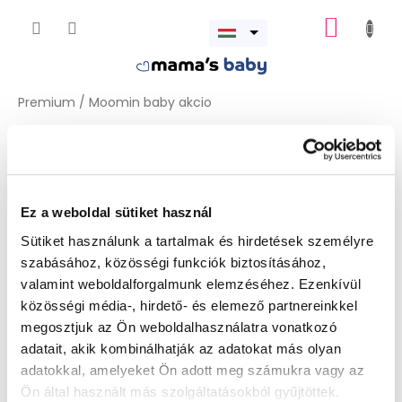
Ugrás
KOSÁR
a
Menü
fő
megnyitása
tartalomhoz
Premium
/
Moomin baby akcio
Moomin baby akcio
A terméket jelenleg előkészítjük.
Ez a weboldal sütiket használ
Sütiket használunk a tartalmak és hirdetések személyre
szabásához, közösségi funkciók biztosításához,
valamint weboldalforgalmunk elemzéséhez. Ezenkívül
közösségi média-, hirdető- és elemező partnereinkkel
megosztjuk az Ön weboldalhasználatra vonatkozó
adatait, akik kombinálhatják az adatokat más olyan
adatokkal, amelyeket Ön adott meg számukra vagy az
De a többi kategóriát is megtekintheti.
Ön által használt más szolgáltatásokból gyűjtöttek.