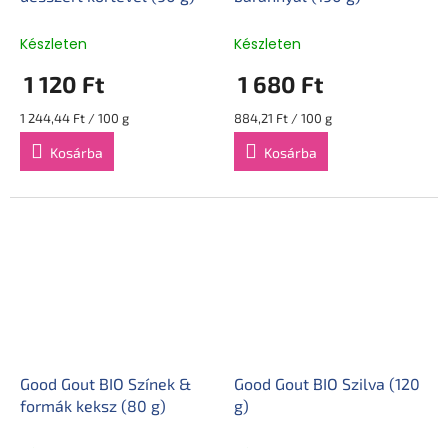
Készleten
Készleten
1 120 Ft
1 680 Ft
Egységár:
Egységár:
1 244,44 Ft / 100 g
884,21 Ft / 100 g
Kosárba
Kosárba
Good Gout BIO Színek &
Good Gout BIO Szilva (120
formák keksz (80 g)
g)