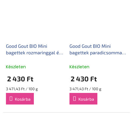
Good Gout BIO Mini
Good Gout BIO Mini
bagettek rozmaringgal és
bagettek paradicsommal
sajttal (70 g)
(70 g)
Készleten
Készleten
2 430 Ft
2 430 Ft
Egységár:
Egységár:
3 471,43 Ft / 100 g
3 471,43 Ft / 100 g
Kosárba
Kosárba