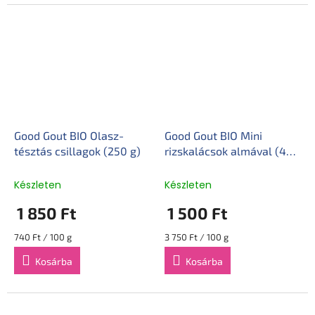
Good Gout BIO Olasz-
Good Gout BIO Mini
tésztás csillagok (250 g)
rizskalácsok almával (40
g)
Készleten
Készleten
1 850 Ft
1 500 Ft
Egységár:
Egységár:
740 Ft / 100 g
3 750 Ft / 100 g
Kosárba
Kosárba