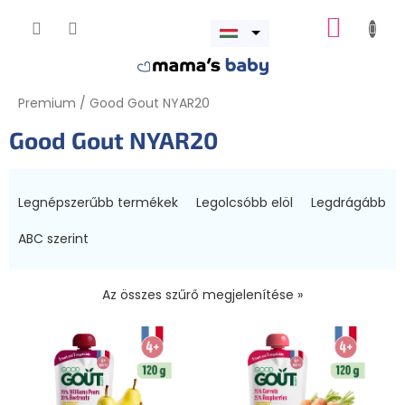
Ugrás
KOSÁR
a
Menü
fő
megnyitása
tartalomhoz
Premium
/
Good Gout NYAR20
Good Gout NYAR20
T
e
Legnépszerűbb termékek
Legolcsóbb elöl
Legdrágább
r
m
ABC szerint
é
k
Az összes szűrő megjelenítése »
e
k
T
r
e
e
r
n
m
d