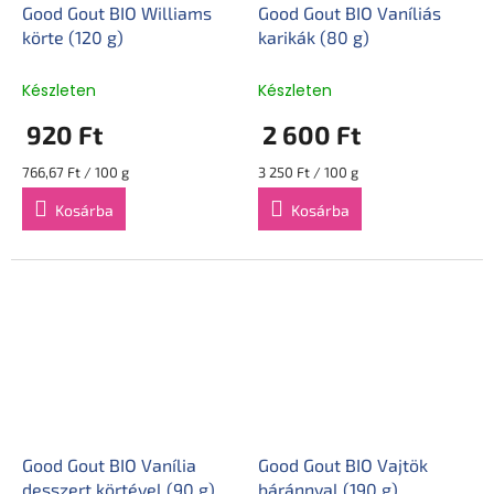
Good Gout BIO Williams
Good Gout BIO Vaníliás
körte (120 g)
karikák (80 g)
Készleten
Készleten
920 Ft
2 600 Ft
Egységár:
Egységár:
766,67 Ft / 100 g
3 250 Ft / 100 g
Kosárba
Kosárba
Good Gout BIO Vanília
Good Gout BIO Vajtök
desszert körtével (90 g)
báránnyal (190 g)