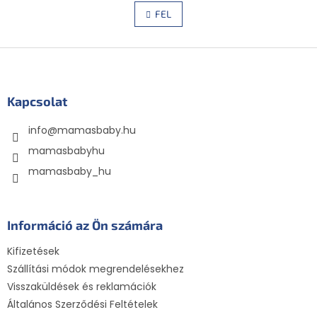
i
o
s
FEL
z
t
á
a
s
L
i
r
á
á
b
n
l
Kapcsolat
y
é
í
info
@
mamasbaby.hu
c
t
á
mamasbabyhu
s
mamasbaby_hu
e
l
e
m
Információ az Ön számára
e
i
Kifizetések
Szállítási módok megrendelésekhez
Visszaküldések és reklamációk
Általános Szerződési Feltételek