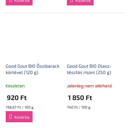
Kosárba
Kosárba
Good Gout BIO Őszibarack
Good Gout BIO Olasz-
körtével (120 g)
tésztás risoni (250 g)
Készleten
Jelenleg nem elérhető
920 Ft
1 850 Ft
Egységár:
Egységár:
766,67 Ft / 100 g
740 Ft / 100 g
Kosárba