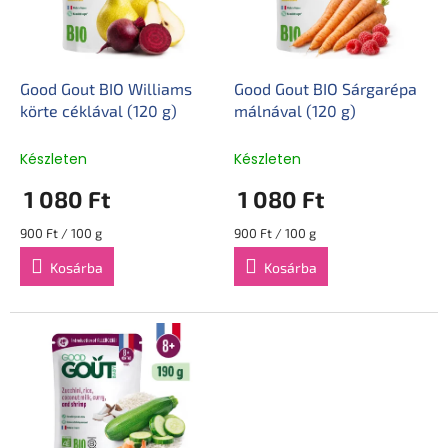
é
e
k
z
e
é
k
s
l
Good Gout BIO Williams
Good Gout BIO Sárgarépa
e
i
körte céklával (120 g)
málnával (120 g)
s
t
Készleten
Készleten
á
1 080 Ft
1 080 Ft
j
a
Egységár:
Egységár:
900 Ft / 100 g
900 Ft / 100 g
Kosárba
Kosárba