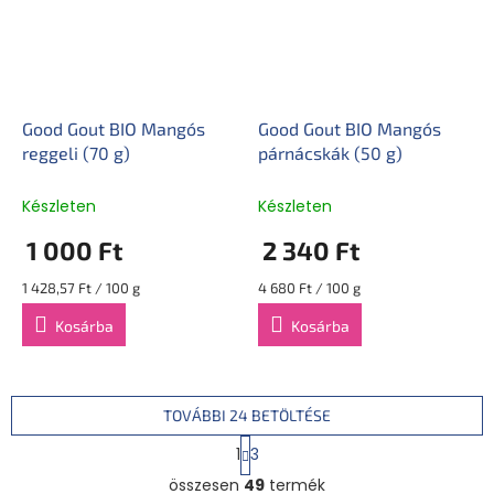
Good Gout BIO Mangós
Good Gout BIO Mangós
reggeli (70 g)
párnácskák (50 g)
Készleten
Készleten
1 000 Ft
2 340 Ft
Egységár:
Egységár:
1 428,57 Ft / 100 g
4 680 Ft / 100 g
Kosárba
Kosárba
TOVÁBBI 24 BETÖLTÉSE
L
1
3
a
L
p
összesen
49
termék