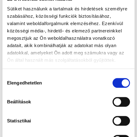
2 430 Ft
1 680 Ft
Sütiket használunk a tartalmak és hirdetések személyre
Egységár:
Egységár:
639,47 Ft / 100 g
884,21 Ft / 100 g
szabásához, közösségi funkciók biztosításához,
valamint weboldalforgalmunk elemzéséhez. Ezenkívül
Kosárba
Kosárba
közösségi média-, hirdető- és elemező partnereinkkel
megosztjuk az Ön weboldalhasználatra vonatkozó
adatait, akik kombinálhatják az adatokat más olyan
adatokkal, amelyeket Ön adott meg számukra vagy az
Ön által használt más szolgáltatásokból gyűjtöttek.
Hozzájárulás
Elengedhetetlen
kiválasztása
Good Gout BIO
Good Gout BIO Püré
Sárgabarack banánnal
vajtökből és sárgarépából
Beállítások
(120 g)
(2x190 g)
Készleten
Kiárusítva
Statisztikai
920 Ft
2 240 Ft