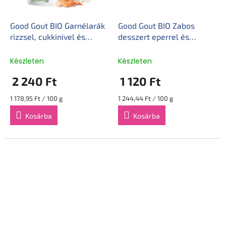
Good Gout BIO Garnélarák
Good Gout BIO Zabos
rizzsel, cukkinivel és
desszert eperrel és
kókusztejjel (190 g)
banánnal (90 g)
Készleten
Készleten
2 240 Ft
1 120 Ft
Egységár:
Egységár:
1 178,95 Ft / 100 g
1 244,44 Ft / 100 g
Kosárba
Kosárba