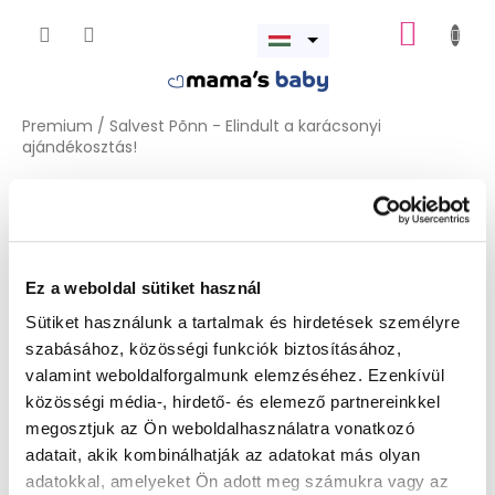
Ugrás
KOSÁR
a
Menü
fő
megnyitása
tartalomhoz
Premium
/
Salvest Põnn - Elindult a karácsonyi
ajándékosztás!
Salvest Põnn - Elindult a
karácsonyi ajándékosztás!
Ez a weboldal sütiket használ
A terméket jelenleg előkészítjük.
Sütiket használunk a tartalmak és hirdetések személyre
szabásához, közösségi funkciók biztosításához,
valamint weboldalforgalmunk elemzéséhez. Ezenkívül
közösségi média-, hirdető- és elemező partnereinkkel
megosztjuk az Ön weboldalhasználatra vonatkozó
adatait, akik kombinálhatják az adatokat más olyan
adatokkal, amelyeket Ön adott meg számukra vagy az