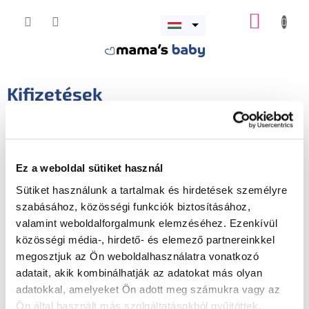
Ugrás
KOSÁR
a
Menü
fő
megnyitása
tartalomhoz
Kifizetések
Minden fizetési módunk 100%-ban biztonságos. A
Mamasbaby.hu fizetési átjárót a Shoptet Pay
üzemelteti.
Ez a weboldal sütiket használ
A fizetési módok áttekintése
Sütiket használunk a tartalmak és hirdetések személyre
Online kártyás fizetés
- Biztonságos fizetés
szabásához, közösségi funkciók biztosításához,
Mastercard, Maestro, Visa vagy Visa Electron
valamint weboldalforgalmunk elemzéséhez. Ezenkívül
kártyával. Az átjárót a Shoptet Pay üzemelteti.
közösségi média-, hirdető- és elemező partnereinkkel
Google Pay
- Fizetés a Google Pay e-pénztárcával.
megosztjuk az Ön weboldalhasználatra vonatkozó
Az átjárót a Shoptet Pay üzemelteti.
adatait, akik kombinálhatják az adatokat más olyan
Gyors banki fizetés
- Online banki átutalás, amely
adatokkal, amelyeket Ön adott meg számukra vagy az
biztonságosan átirányítja Önt az online banki
Ön által használt más szolgáltatásokból gyűjtöttek.