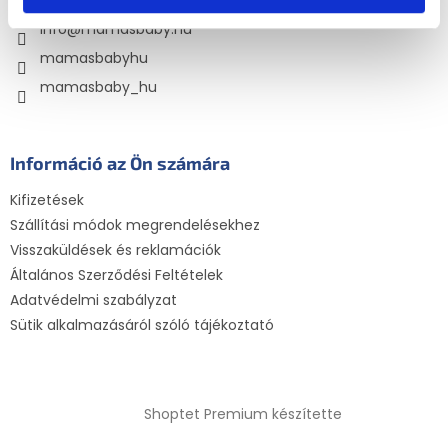
é
á
info
@
mamasbaby.hu
c
n
y
mamasbabyhu
í
mamasbaby_hu
t
á
s
e
Információ az Ön számára
l
e
Kifizetések
m
e
Szállítási módok megrendelésekhez
i
Visszaküldések és reklamációk
Általános Szerződési Feltételek
Adatvédelmi szabályzat
Sütik alkalmazásáról szóló tájékoztató
Shoptet Premium készítette