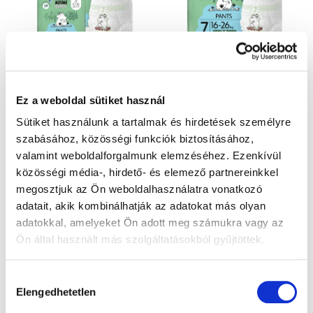
d
é
e
k
z
e
é
k
s
l
Muumi Baby Pants 7 XL
Muumi Baby Pants 7 XL
e
i
16-26 kg (102 db), havi
16-26 kg (34 db), bugyi öko
Ez a weboldal sütiket használ
s
csomag bugyi öko pelenka
pelenka
t
Sütiket használunk a tartalmak és hirdetések személyre
Készleten
Készleten
á
szabásához, közösségi funkciók biztosításához,
30 550 Ft
10 890 Ft
j
valamint weboldalforgalmunk elemzéséhez. Ezenkívül
a
közösségi média-, hirdető- és elemező partnereinkkel
Egységár:
Egységár:
299,51 Ft / 1 db
320,29 Ft / 1 db
megosztjuk az Ön weboldalhasználatra vonatkozó
Kosárba
Kosárba
adatait, akik kombinálhatják az adatokat más olyan
adatokkal, amelyeket Ön adott meg számukra vagy az
Ön által használt más szolgáltatásokból gyűjtöttek.
Hozzájárulás
Elengedhetetlen
kiválasztása