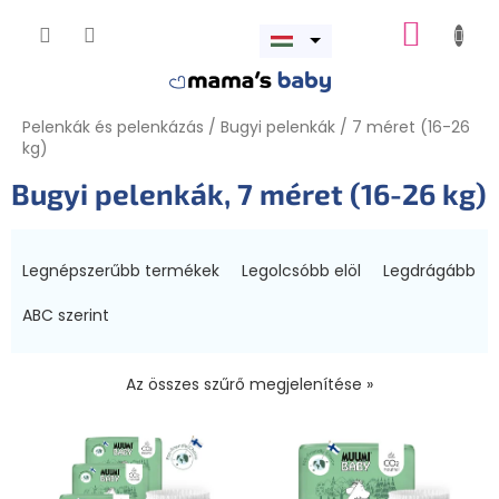
Ugrás
KOSÁR
a
Menü
fő
megnyitása
tartalomhoz
Pelenkák és pelenkázás
/
Bugyi pelenkák
/
7 méret (16-26
kg)
Bugyi pelenkák, 7 méret (16-26 kg)
T
e
Legnépszerűbb termékek
Legolcsóbb elöl
Legdrágább
r
m
ABC szerint
é
k
Az összes szűrő megjelenítése »
e
k
T
r
e
e
r
n
m