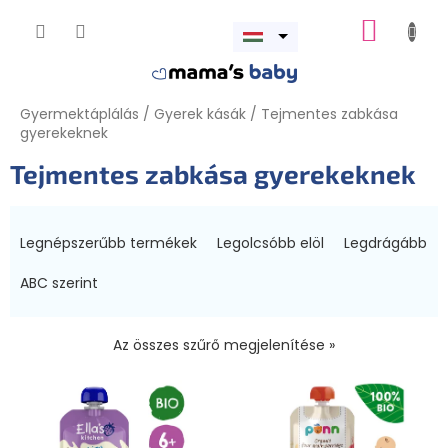
Ugrás
KOSÁR
a
Menü
fő
megnyitása
tartalomhoz
Gyermektáplálás
/
Gyerek kásák
/
Tejmentes zabkása
gyerekeknek
Tejmentes zabkása gyerekeknek
T
e
Legnépszerűbb termékek
Legolcsóbb elöl
Legdrágább
r
m
ABC szerint
é
k
Az összes szűrő megjelenítése »
e
k
T
r
e
e
r
n
m