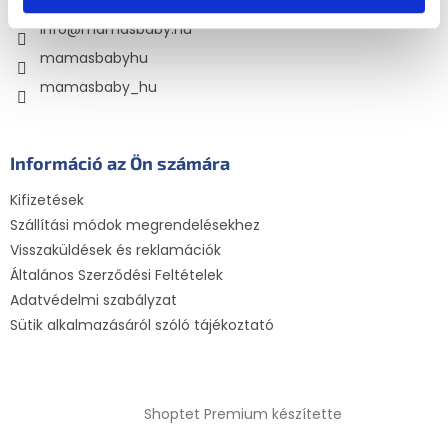
é
á
info
@
mamasbaby.hu
c
n
y
mamasbabyhu
í
mamasbaby_hu
t
á
s
e
Információ az Ön számára
l
e
Kifizetések
m
e
Szállítási módok megrendelésekhez
i
Visszaküldések és reklamációk
Általános Szerződési Feltételek
Adatvédelmi szabályzat
Sütik alkalmazásáról szóló tájékoztató
Shoptet Premium készítette