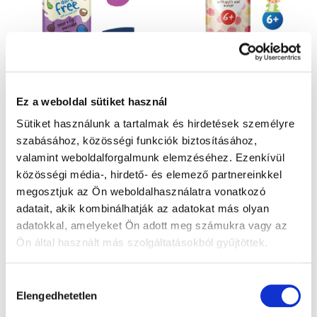
d
é
e
k
z
e
é
k
–80 %
s
l
Ella's Kitchen BIO
SALVEST Põnn BIO
e
i
Tejmentes zabkása
Zabkása mangóval és
Ez a weboldal sütiket használ
s
körtével és fügével (100
almával (110 g)
t
g), exp. 30.09.2026
Sütiket használunk a tartalmak és hirdetések személyre
Készleten
Készleten
á
szabásához, közösségi funkciók biztosításához,
192 Ft
946 Ft
j
960 Ft
valamint weboldalforgalmunk elemzéséhez. Ezenkívül
a
közösségi média-, hirdető- és elemező partnereinkkel
Egységár:
Egységár:
192 Ft / 100 g
860 Ft / 100 g
megosztjuk az Ön weboldalhasználatra vonatkozó
Kosárba
Kosárba
adatait, akik kombinálhatják az adatokat más olyan
adatokkal, amelyeket Ön adott meg számukra vagy az
Ön által használt más szolgáltatásokból gyűjtöttek.
Hozzájárulás
Elengedhetetlen
kiválasztása