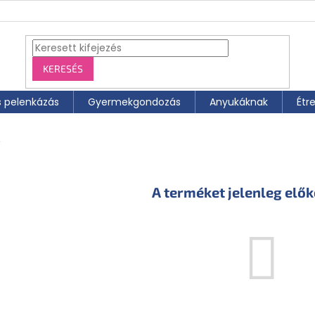
KERESÉS
s pelenkázás
Gyermekgondozás
Anyukáknak
Étr
k
A terméket jelenleg elők