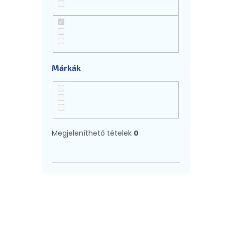
n
e
l
Márkák
Megjeleníthető tételek
0
L
á
b
l
é