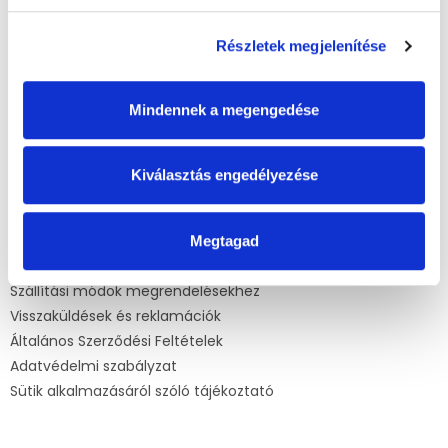
t
á
a
b
i
Részletek megjelenítése
l
Kapcsolat
r
é
á
info
@
mamasbaby.hu
c
n
Mindennek a megengedése
y
mamasbabyhu
í
mamasbaby_hu
t
á
Kiválasztás engedélyezése
s
e
Információ az Ön számára
l
Megtagad
e
Kifizetések
m
e
Szállítási módok megrendelésekhez
i
Visszaküldések és reklamációk
Általános Szerződési Feltételek
Adatvédelmi szabályzat
Sütik alkalmazásáról szóló tájékoztató