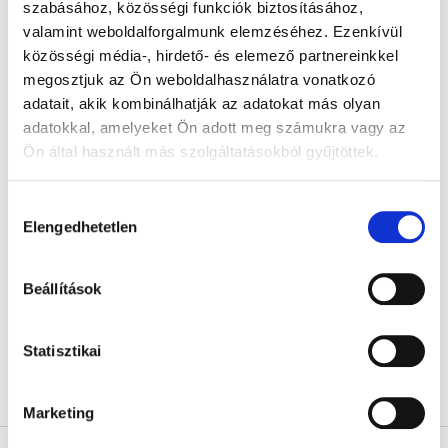
r
szabásához, közösségi funkciók biztosításához,
n
m
valamint weboldalforgalmunk elemzéséhez. Ezenkívül
d
é
közösségi média-, hirdető- és elemező partnereinkkel
e
k
megosztjuk az Ön weboldalhasználatra vonatkozó
z
e
é
adatait, akik kombinálhatják az adatokat más olyan
k
s
adatokkal, amelyeket Ön adott meg számukra vagy az
l
Attitude Illatmentes
Attitude illatmentes
e
Ön által használt más szolgáltatásokból gyűjtöttek.
i
tisztítószer
mosogatószer (700 ml)
s
gyermekfelületekre és
t
játékokra permetezővel
Készleten
Készleten
Hozzájárulás
á
(800 ml)
Elengedhetetlen
kiválasztása
3 100 Ft
2 090 Ft
j
a
Egységár:
Egységár:
387,50 Ft / 100 ml
298,57 Ft / 100 ml
Beállítások
Kosárba
Kosárba
Statisztikai
összesen
2
termék
L
i
Marketing
s
L