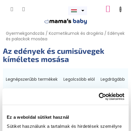
Ugrás
KOSÁR
a
Menü
fő
megnyitása
tartalomhoz
Gyermekgondozás
/
Kozmetikumok és drogéria
/
Edények
és palackok mosása
Az edények és cumisüvegek
kíméletes mosása
T
e
Legnépszerűbb termékek
Legolcsóbb elöl
Legdrágább
r
m
ABC szerint
é
k
Az összes szűrő megjelenítése »
e
k
Ez a weboldal sütiket használ
T
r
e
Sütiket használunk a tartalmak és hirdetések személyre
e