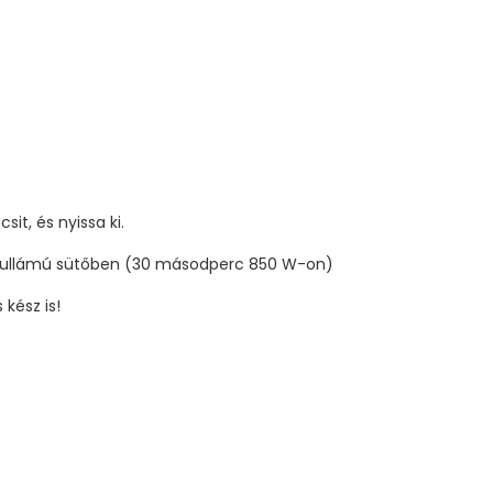
sit, és nyissa ki.
krohullámú sütőben (30 másodperc 850 W-on)
 kész is!