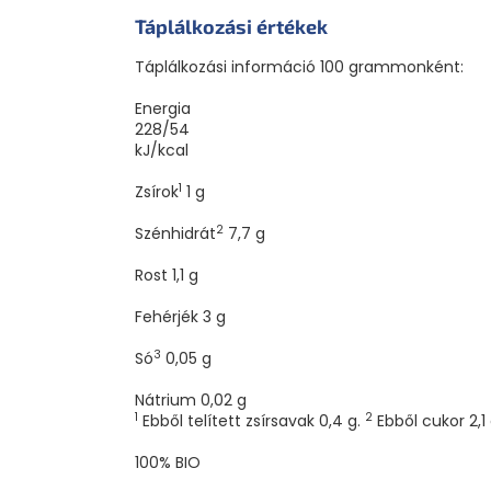
Táplálkozási értékek
Táplálkozási információ 100 grammonként:
Energia
228/54
kJ/kcal
1
Zsírok
1
g
2
Szénhidrát
7,7
g
Rost
1,1
g
Fehérjék
3
g
3
Só
0,05
g
Nátrium
0,02
g
1
2
Ebből telített zsírsavak 0,4 g.
Ebből cukor 2,1
100% BIO