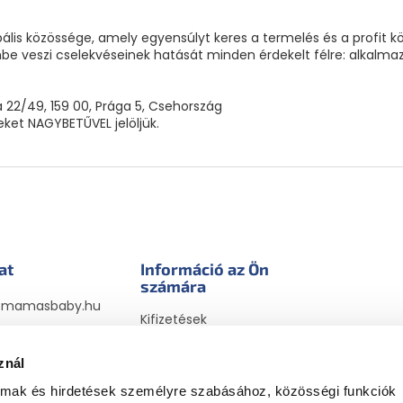
ális közössége, amely egyensúlyt keres a termelés és a profit k
e veszi cselekvéseinek hatását minden érdekelt félre: alkalmazot
 22/49, 159 00, Prága 5, Csehország
neket NAGYBETŰVEL jelöljük.
at
Információ az Ön
számára
@
mamasbaby.hu
Kifizetések
sbabyhu
Szállítási módok
sbaby_hu
megrendelésekhez
znál
Visszaküldések és
almak és hirdetések személyre szabásához, közösségi funkciók
reklamációk