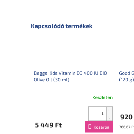
Kapcsolódó termékek
Beggs Kids Vitamin D3 400 IU BIO
Good G
Olive Oil (30 ml)
(120 g)
Készleten
920 
5 449 Ft
Egységár
Kosárba
766,67 F