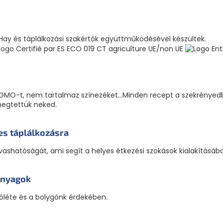
 Hay és táplálkozási szakértők együttműködésével készültek.
GMO-t, nem tartalmaz színezéket...Minden recept a szekrényedb
megtettük neked.
es táplálkozásra
olvashatóságát, ami segít a helyes étkezési szokások kialakításáb
anyagok
óléte és a bolygónk érdekében.