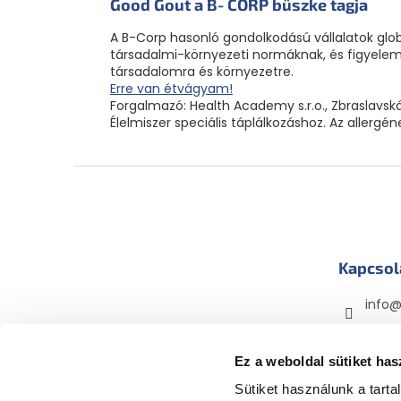
Good Gout a B‑CORP büszke tagja
A B-Corp hasonló gondolkodású vállalatok glob
társadalmi-környezeti normáknak, és figyelemb
társadalomra és környezetre.
Erre van étvágyam!
Forgalmazó: Health Academy s.r.o., Zbraslavská
Élelmiszer speciális táplálkozáshoz. Az allergé
L
á
b
l
é
Kapcsol
c
info
mama
mama
Ez a weboldal sütiket has
Sütiket használunk a tart