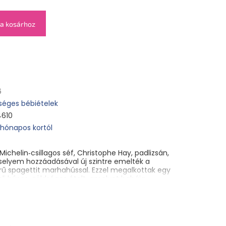
a kosárhoz
6
séges bébiételek
4610
 hónapos kortól
Michelin‑csillagos séf, Christophe Hay, padlizsán,
selyem hozzáadásával új szintre emelték a
rű spagettit marhahússal. Ezzel megalkottak egy
eli húsos-zöldséges ételt, amelyet babája,
fogyaszthat.
ú zöldséges-húsos bébiétel csecsemők és
t 8 hónapos kortól. Gőzben főzve. Sterilizált.
ompüré, víz, 9 % bio padlizsán, 8 % bio