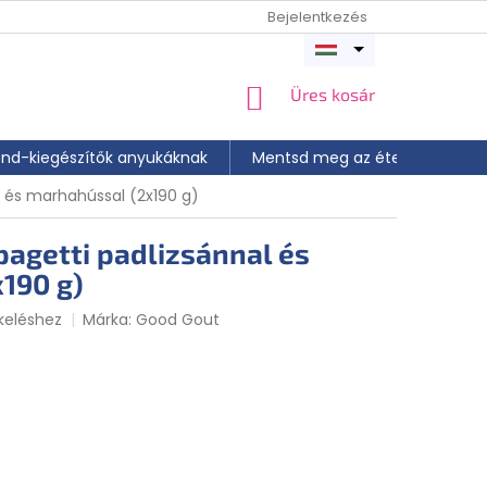
Bejelentkezés
Menü
megnyitása
KOSÁR
Üres kosár
end-kiegészítők anyukáknak
Mentsd meg az ételt
📝 A
 és marhahússal (2x190 g)
pagetti padlizsánnal és
190 g)
keléshez
Márka:
Good Gout