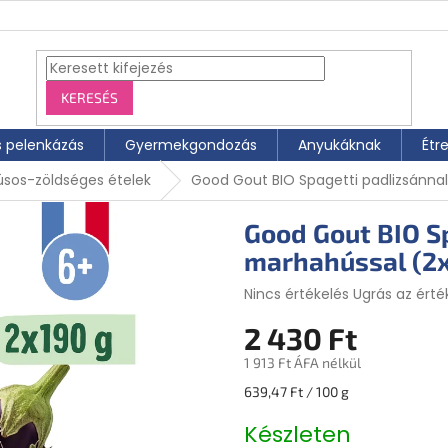
KERESÉS
s pelenkázás
Gyermekgondozás
Anyukáknak
Étr
úsos-zöldséges ételek
Good Gout BIO Spagetti padlizsánnal
Good Gout BIO S
marhahússal (2x
A
Nincs értékelés
Ugrás az érté
termék
2 430 Ft
átlagos
értékelése
1 913 Ft ÁFA nélkül
5-
ből
Egységár:
639,47 Ft / 100 g
0,0
csillag.
Készleten