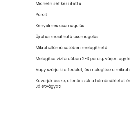
Michelin séf készítette
Párolt
Kényelmes csomagolás
Újrahasznosítható csomagolás
Mikrohullámú sütőben melegíthető
Melegítse vízfürdőben 2-3 percig, várjon egy kic
Vagy szúrja ki a fedelet, és melegítse a mi
Keverjük össze, ellenőrizzük a hőmérsékletet és
Jó étvágyat!