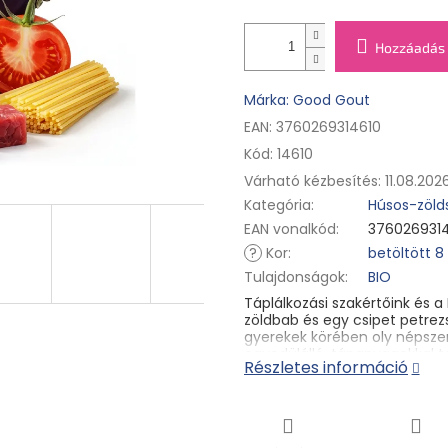
Hozzáadás 
Márka: Good Gout
EAN: 3760269314610
Kód:
14610
Várható kézbesítés:
11.08.202
Kategória
:
Húsos-zöld
EAN vonalkód
:
376026931
?
Kor
:
betöltött 8
Tulajdonságok
:
BIO
Táplálkozási szakértőink és a 
zöldbab és egy csipet petrez
gyerekek körében oly népsze
egyedülálló, tápanyagokkal t
Részletes információ
betöltött 8 hónapos korától 
Különleges táplálkozási cél
kisgyermekek számára betöltöt
Összetevők:
42 % bio paradics