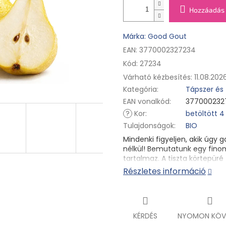
Hozzáadás 
Márka: Good Gout
EAN: 3770002327234
Kód:
27234
Várható kézbesítés:
11.08.202
Kategória
:
Tápszer és 
EAN vonalkód
:
377000232
?
Kor
:
betöltött 4
Tulajdonságok
:
BIO
Mindenki figyeljen, akik úgy
nélkül! Bemutatunk egy fino
tartalmaz. A tiszta körtepüré
egy BIO Vilmos körte!
Részletes információ
Bébiétel betöltött 4 hónapos
bébiétel hozzátáplált csecs
Gluténmentes.
KÉRDÉS
NYOMON KÖV
Összetétel:
99,9 % BIO Vilm