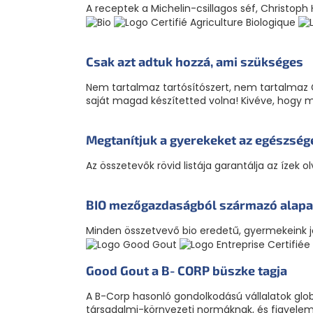
A receptek a Michelin-csillagos séf, Christoph
Csak azt adtuk hozzá, ami szükséges
Nem tartalmaz tartósítószert, nem tartalmaz 
saját magad készítetted volna! Kivéve, hogy 
Megtanítjuk a gyerekeket az egészség
Az összetevők rövid listája garantálja az ízek 
BIO mezőgazdaságból származó alap
Minden összetvevő bio eredetű, gyermekeink j
Good Gout a B‑CORP büszke tagja
A B-Corp hasonló gondolkodású vállalatok glob
társadalmi-környezeti normáknak, és figyelemb