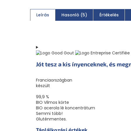
Leírás
Hasonló (5)
Értékelés
Jót tesz a kis ínyenceknek, és meg
Franciaországban
készült
99,9 %
BIO Vilmos körte
BIO acerola lé koncentrátum
Semmi több!
Gluténmentes.
Táplálkozási értékek