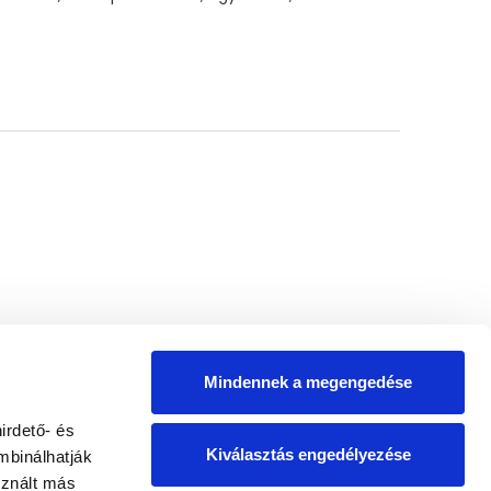
Mindennek a megengedése
irdető- és
Kiválasztás engedélyezése
mbinálhatják
sznált más