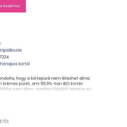
a kosárhoz
6
táplálkozás
7234
 hónapos kortól
 gondolta, hogy a körtepüré nem létezhet alma
m krémes pürét, ami 99,9%-ban BIO körtét
 többé nem álom, ráadásul fajtáját tekintve ez
 kortól. Különleges táplálkozási célú gyümölcsös
emők és kisgyermekek számára. Pasztőrözött.
ETÉS
os körte, BIO acerola lé koncentrátum.Semmi