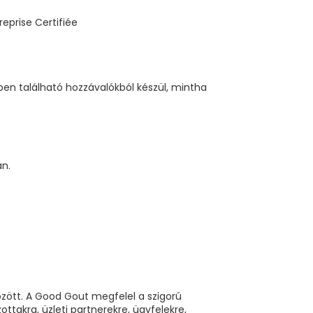
en található hozzávalókból készül, mintha
an.
özött. A Good Gout megfelel a szigorú
takra, üzleti partnerekre, ügyfelekre,