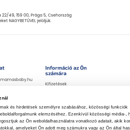
 22/49, 159 00, Prága 5, Csehország
neket NAGYBETŰVEL jelöljük.
at
Információ az Ön
számára
@
mamasbaby.hu
Kifizetések
sbabyhu
Szállítási módok
sbaby_hu
megrendelésekhez
znál
Visszaküldések és
almak és hirdetések személyre szabásához, közösségi funkciók
reklamációk
weboldalforgalmunk elemzéséhez. Ezenkívül közösségi média-, h
Általános Szerződési
gosztjuk az Ön weboldalhasználatra vonatkozó adatait, akik ko
Feltételek
atokkal, amelyeket Ön adott meg számukra vagy az Ön által ha
Adatvédelmi szabályzat