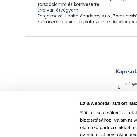
társadalomra és környezetre.
Erre van étvágyam!
Forgalmazó: Health Academy s.r.o., Zbraslavská
Élelmiszer speciális táplálkozáshoz. Az allergé
L
á
b
l
é
Kapcsol
c
info
mama
mama
Ez a weboldal sütiket has
Sütiket használunk a tart
biztosításához, valamint 
elemező partnereinkkel me
az adatokat más olyan ad