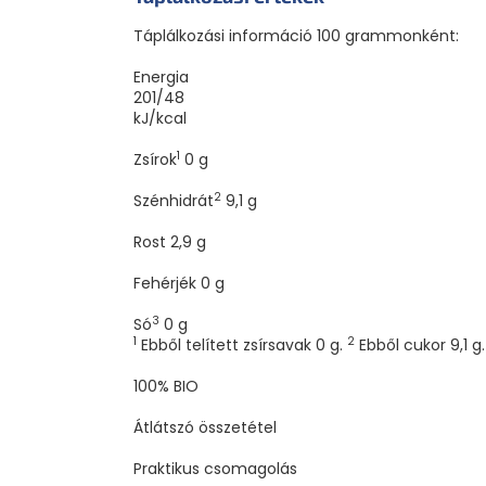
Táplálkozási információ 100 grammonként:
Energia
201/48
kJ/kcal
1
Zsírok
0
g
2
Szénhidrát
9,1
g
Rost
2,9
g
Fehérjék
0
g
3
Só
0
g
1
2
Ebből telített zsírsavak 0 g.
Ebből cukor 9,1 g
100% BIO
Átlátszó összetétel
Praktikus csomagolás