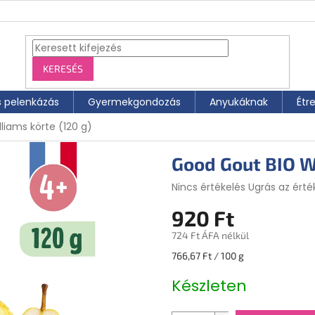
KERESÉS
s pelenkázás
Gyermekgondozás
Anyukáknak
Étr
liams körte (120 g)
Good Gout BIO Wi
A
Nincs értékelés
Ugrás az érté
termék
920 Ft
átlagos
értékelése
724 Ft ÁFA nélkül
5-
ből
Egységár:
766,67 Ft / 100 g
0,0
csillag.
Készleten