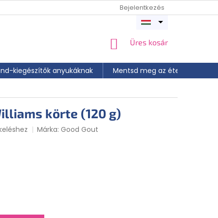
Bejelentkezés
Menü
megnyitása
KOSÁR
Üres kosár
end-kiegészítők anyukáknak
Mentsd meg az ételt
📝 A
lliams körte (120 g)
keléshez
Márka:
Good Gout