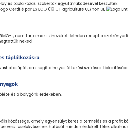
 Hay és táplálkozási szakértők együttműködésével készültek.
GMO-t, nem tartalmaz színezéket...Minden recept a szekrényedb
megtettük neked.
es táplálkozásra
olvashatóságát, ami segít a helyes étkezési szokások kialakításáb
anyagok
óléte és a bolygónk érdekében.
ális közössége, amely egyensúlyt keres a termelés és a profit k
e veszi cselekvéseinek hatását minden érdekelt félre: alkalmazot