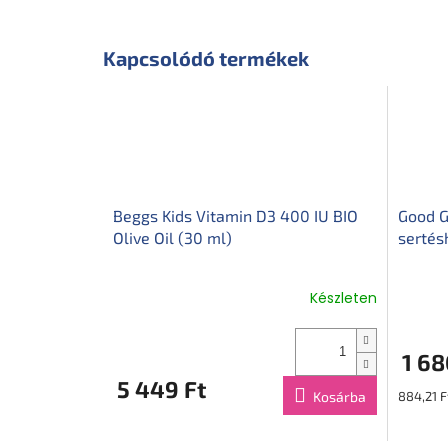
Kapcsolódó termékek
Beggs Kids Vitamin D3 400 IU BIO
Good G
Olive Oil (30 ml)
sertés
Készleten
1 68
5 449 Ft
Egységár
Kosárba
884,21 F