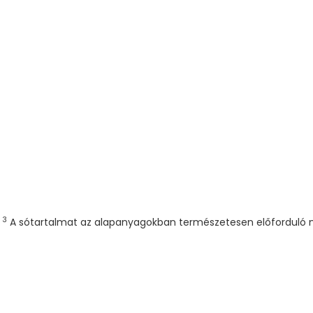
3
.
A sótartalmat az alapanyagokban természetesen előforduló n