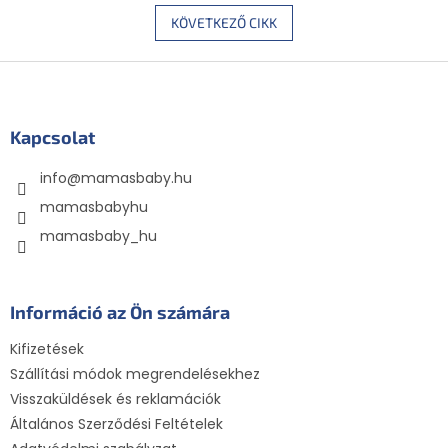
KÖVETKEZŐ CIKK
L
á
b
l
Kapcsolat
é
info
@
mamasbaby.hu
c
mamasbabyhu
mamasbaby_hu
Információ az Ön számára
Kifizetések
Szállítási módok megrendelésekhez
Visszaküldések és reklamációk
Általános Szerződési Feltételek