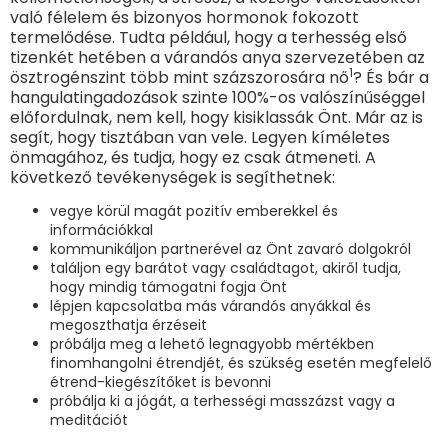
való félelem és bizonyos hormonok fokozott
termelődése. Tudta például, hogy a terhesség első
tizenkét hetében a várandós anya szervezetében az
1
ösztrogénszint több mint százszorosára nő
? És bár a
hangulatingadozások szinte 100%-os valószínűséggel
előfordulnak, nem kell, hogy kisiklassák Önt. Már az is
segít, hogy tisztában van vele. Legyen kíméletes
önmagához, és tudja, hogy ez csak átmeneti. A
következő tevékenységek is segíthetnek:
vegye körül magát pozitív emberekkel és
információkkal
kommunikáljon partnerével az Önt zavaró dolgokról
találjon egy barátot vagy családtagot, akiről tudja,
hogy mindig támogatni fogja Önt
lépjen kapcsolatba más várandós anyákkal és
megoszthatja érzéseit
próbálja meg a lehető legnagyobb mértékben
finomhangolni étrendjét, és szükség esetén megfelelő
étrend-kiegészítőket is bevonni
próbálja ki a jógát, a terhességi masszázst vagy a
meditációt