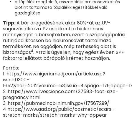
a táplálék megfelelő, esszenciális aminosavakat és
biotint tartalmazó táplálékkiegészítőkkel való
gazdagítása
Tipp:
A bőr öregedésének akár 80%-át az UV-
sugárzás okozza. Ez csökkenti a hialuronsav
mennyiségét a bőrsejtekben, ezért a szépségápolási
rutinjába iktasson be hialuronsavat tartalmazó
termékeket. Ne aggódjon, még terhesség alatt is
4
biztonságos
. Arra is ügyeljen, hogy egész évben SPF
faktorral ellátott bőrápoló krémet használjon.
Forrás:
1. https://www.nigeriamedj.com/article.asp?
issn=0300-
1652;year=2012;volume=53;issue=4;spage=179;epage=1
2. https://www.livescience.com/27583-foot-size-
pregnancy.html
3. https://pubmed.ncbi.nlm.nih.gov/17567299/
4 https://www.aad.org/public/cosmetic/scars-
stretch-marks/stretch-marks-why-appear