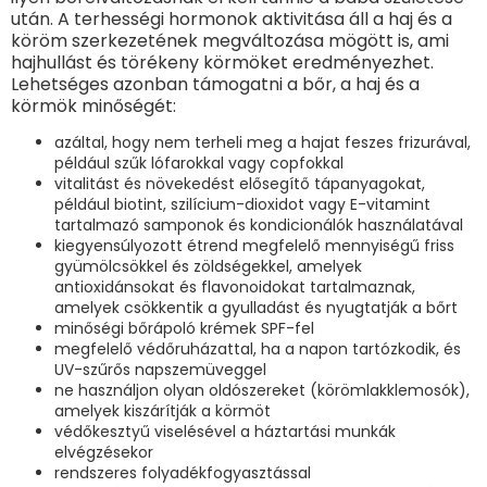
után. A terhességi hormonok aktivitása áll a haj és a
köröm szerkezetének megváltozása mögött is, ami
hajhullást és törékeny körmöket eredményezhet.
Lehetséges azonban támogatni a bőr, a haj és a
körmök minőségét:
azáltal, hogy nem terheli meg a hajat feszes frizurával,
például szűk lófarokkal vagy copfokkal
vitalitást és növekedést elősegítő tápanyagokat,
például biotint, szilícium-dioxidot vagy E-vitamint
tartalmazó samponok és kondicionálók használatával
kiegyensúlyozott étrend megfelelő mennyiségű friss
gyümölcsökkel és zöldségekkel, amelyek
antioxidánsokat és flavonoidokat tartalmaznak,
amelyek csökkentik a gyulladást és nyugtatják a bőrt
minőségi bőrápoló krémek SPF-fel
megfelelő védőruházattal, ha a napon tartózkodik, és
UV-szűrős napszemüveggel
ne használjon olyan oldószereket (körömlakklemosók),
amelyek kiszárítják a körmöt
védőkesztyű viselésével a háztartási munkák
elvégzésekor
rendszeres folyadékfogyasztással