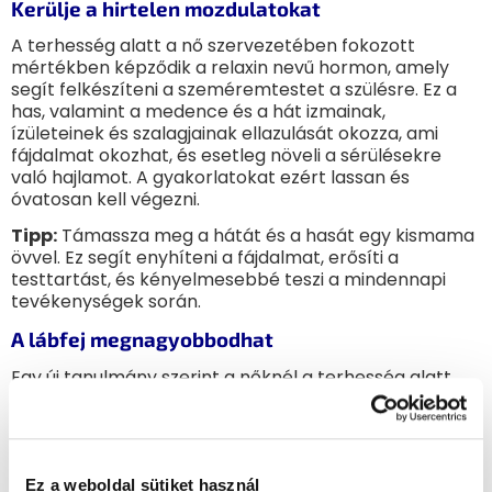
Kerülje a hirtelen mozdulatokat
A terhesség alatt a nő szervezetében fokozott
mértékben képződik a relaxin nevű hormon, amely
segít felkészíteni a szeméremtestet a szülésre. Ez a
has, valamint a medence és a hát izmainak,
ízületeinek és szalagjainak ellazulását okozza, ami
fájdalmat okozhat, és esetleg növeli a sérülésekre
való hajlamot. A gyakorlatokat ezért lassan és
óvatosan kell végezni.
Tipp:
Támassza meg a hátát és a hasát egy kismama
övvel. Ez segít enyhíteni a fájdalmat, erősíti a
testtartást, és kényelmesebbé teszi a mindennapi
tevékenységek során.
A lábfej megnagyobbodhat
Egy új tanulmány szerint a nőknél a terhesség alatt
megnagyobbodhat a lábfej, amit a nő terhesség alatt
megnövekedett súlya okoz. Ez azért van, mert a
hosszan tartó súlyviselés nagyobb nyomást gyakorol
2
a lábra, és ellapítja a boltozatot
. Ez a változás ezután
valószínűleg tartós lesz. Sok nő ebben az időszakban a
Ez a weboldal sütiket használ