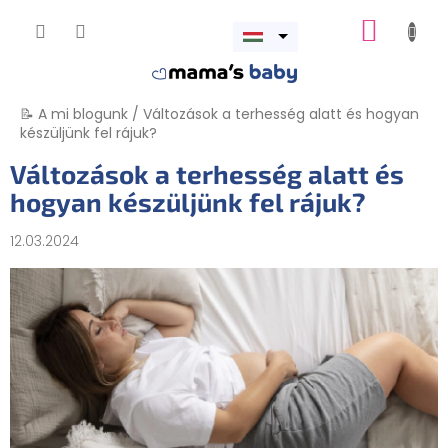
Ugrás
KOSÁR
a
Menü
fő
megnyitása
tartalomhoz
📝 A mi blogunk
/
Változások a terhesség alatt és hogyan
készüljünk fel rájuk?
Változások a terhesség alatt és
hogyan készüljünk fel rájuk?
12.03.2024