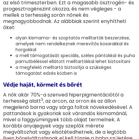
az első trimeszterben. Ezt a magasabb ösztrogén- és
progesztrogénszint okozza, és nem végleges - a
mellek a terhesség során nőnek és
megnagyobbodnak. Az alábbiak szerint enyhítheti
őket:
olyan kismama- és szoptatós melltartók beszerzése,
amelyek nem rendelkeznek merevítős kosarakkal és
horgokkal
a mell támogatását speciális, széles pántokkal és puha
pamutbéléssel ellátott melltartókkal lehet biztosítani
a megfelelő melltartó biztosítja a szükséges
támogatást edzés közben is
Védje haját, körmeit és bőrét
A nők akár 70%-a szenved hiperpigmentációtól a
3
terhesség alatt
, az arcon, az orron és az állon
megjelenő barna vagy sárga foltok növekedésével. A
pattanások is gyakoriak sok várandós kismamánál,
mivel a faggyúmirigyek több olajat termelnek. A
korábbi anyajegyek vagy szeplők mérete
megváltozhat vagy elsötétedhetnek, de a legtöbb
ilyen bőrelváltozásnak el kell tűnnie a baba születése