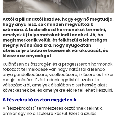
Attól a pillanattól kezdve, hogy egy nő megtudja,
hogy anya lesz, sok minden megváltozik
számára. A teste elkezd hormonokat termelni,
amelyek új folyamatokat indítanak el. Jó, ha
megismerkedik velük, és felkészül a lehetséges
megnyilvánulásaikra, hogy nyugodtan
átvészelje a baba érkezésének várakozását, és
élvezze az anyaságot.
Különösen az ösztrogén és a progeszteron hormonok
fokozott termelődése van nagy hatással a leendő
anya gondolkodására, viselkedésére, ízlésére és fizikai
megjelenésére. Ezért adunk egy listát azokról a
változásokról, amelyek általában a terhesség alatt
következnek be, és amelyekre előre fel lehet készülni.
A fészekrakó ösztön megjelenik
A "fészekrakást" természetes ösztönnek tekintik,
amikor egy nő a szülésre készül. Ezért a szülés