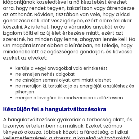
időpontjának közeledtével a nő késztetést érezhet
arra, hogy rendet tegyen, takarítson vagy átrendezze
az otthonát. Röviden, tisztában van vele, hogy a kicsi
gondozása sok időt vesz igénybe, ezért előre fel akar
készülni. Az is lehet, hogy a várandós anyukát erős
izgalom tölti el az új élet érkezése miatt, ezért azt
szeretné, ha minden úgy lenne, ahogyan lennie kell. Ha
Ön magára ismer ebben a leírásban, ne feledje, hogy
mindenekelőtt az egészségére gondoljon, és kövesse
ezeket az elveket:
kerülje a vegyi anyagokkal való érintkezést
ne emeljen nehéz dolgokat
ne csináljon semmi olyat, ami miatt eleshet
ne merüljön ki, tartalékolja az energiáját a szüléshez és
pihenjen
menjen a levegőre és rendszeresen szellőztessen
Készüljön fel a hangulatváltozásokra
A hangulatváltozások gyakoriak a terhesség alatt, és
bizonyos értelemben normálisak. Ezeket számos
tényező okozza, többek között a fáradtság, a fizikai
kellemetlenségek, a stressz, a közelgő változásoktól