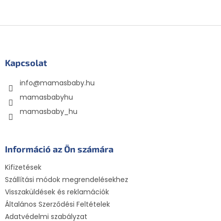
L
á
b
l
Kapcsolat
é
info
@
mamasbaby.hu
c
mamasbabyhu
mamasbaby_hu
Információ az Ön számára
Kifizetések
Szállítási módok megrendelésekhez
Visszaküldések és reklamációk
Általános Szerződési Feltételek
Adatvédelmi szabályzat