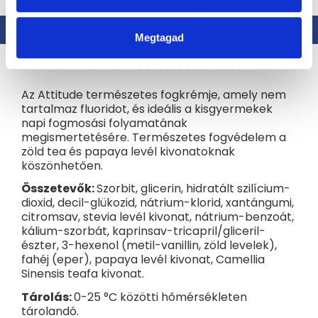
Leírás
Értékelés
Megtagad
Termék részletes leírása
Az Attitude természetes fogkrémje, amely nem
tartalmaz fluoridot, és ideális a kisgyermekek
napi fogmosási folyamatának
megismertetésére. Természetes fogvédelem a
zöld tea és papaya levél kivonatoknak
köszönhetően.
Összetevők:
Szorbit, glicerin, hidratált szilícium-
dioxid, decil-glükozid, nátrium-klorid, xantángumi,
citromsav, stevia levél kivonat, nátrium-benzoát,
kálium-szorbát, kaprinsav-tricapril/gliceril-
észter, 3-hexenol (metil-vanillin, zöld levelek),
fahéj (eper), papaya levél kivonat, Camellia
Sinensis teafa kivonat.
Tárolás:
0-25 °C közötti hőmérsékleten
tárolandó.