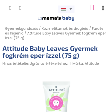
Ugrás
KOSÁR
a
Menü
fő
megnyitása
tartalomhoz
Gyermekgondozás
/
Kozmetikumok és drogéria
/
Fürdés
és higiénia
/
Attitude Baby Leaves Gyermek fogkrém eper
ízzel (75 g)
Attitude Baby Leaves Gyermek
fogkrém eper ízzel (75 g)
A
Nincs értékelés
Ugrás az értékeléshez
Márka:
Attitude
termék
átlagos
értékelése
5-
ből
0,0
csillag.