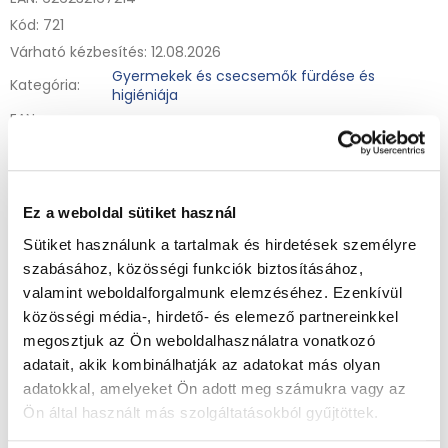
Kód:
721
Várható kézbesítés:
12.08.2026
Gyermekek és csecsemők fürdése és
Kategória
:
higiéniája
EAN
626232167214
vonalkód
:
Az Attitude természetes fogkrémje, amely nem tartalmaz
fluoridot, és ideális a kisgyermekek napi fogmosási
folyamatának megismertetésére. Természetes fogvédelem
Ez a weboldal sütiket használ
a zöld tea és papaya levél kivonatoknak köszönhetően.
Részletes információ
Összetevők:
Szorbit, glicerin, hidratált szilícium-dioxid, decil-
Sütiket használunk a tartalmak és hirdetések személyre
glükozid, nátrium-klorid, xantángumi, citromsav, stevia levél
szabásához, közösségi funkciók biztosításához,
kivonat, nátrium-benzoát, kálium-szorbát, kaprinsav-
valamint weboldalforgalmunk elemzéséhez. Ezenkívül
tricapril/gliceril-észter, 3-hexenol (metil-vanillin, zöld
levelek), fahéj (eper), papaya levél kivonat, Camellia Sinensis
KÉRDÉS
NYOMON KÖVETÉS
közösségi média-, hirdető- és elemező partnereinkkel
teafa kivonat.
megosztjuk az Ön weboldalhasználatra vonatkozó
Tárolás:
0-25 °C közötti hőmérsékleten tárolandó.
adatait, akik kombinálhatják az adatokat más olyan
adatokkal, amelyeket Ön adott meg számukra vagy az
Kapcsolódó termékek
Ön által használt más szolgáltatásokból gyűjtöttek.