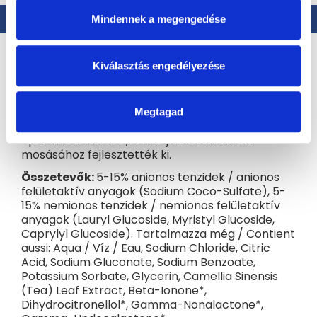
Leírás
Hasonló (2)
Értékelés
Mindennek a megengedése
Termék részletes leírása
Kiválasztás engedélyezése
A Nature+ technológiával ellátott Attitude baba
mosógélt a természet és a tudomány ereje
ihlette. Tisztán természetes forrásból készül,
Megtagad
nem tartalmaz enzimeket, foszfátokat vagy
optikai fehérítőket, és kifejezetten a kicsik
mosásához fejlesztették ki.
Összetevők:
5-15% anionos tenzidek / anionos
felületaktív anyagok (Sodium Coco-Sulfate), 5-
15% nemionos tenzidek / nemionos felületaktív
anyagok (Lauryl Glucoside, Myristyl Glucoside,
Caprylyl Glucoside). Tartalmazza még / Contient
aussi: Aqua / Víz / Eau, Sodium Chloride, Citric
Acid, Sodium Gluconate, Sodium Benzoate,
Potassium Sorbate, Glycerin, Camellia Sinensis
(Tea) Leaf Extract, Beta-Ionone*,
Dihydrocitronellol*, Gamma-Nonalactone*,