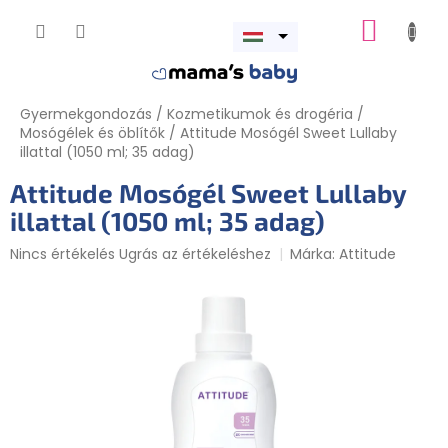
Ugrás
KOSÁR
a
Menü
fő
megnyitása
tartalomhoz
Gyermekgondozás
/
Kozmetikumok és drogéria
/
Mosógélek és öblítők
/
Attitude Mosógél Sweet Lullaby
illattal (1050 ml; 35 adag)
Attitude Mosógél Sweet Lullaby
illattal (1050 ml; 35 adag)
A
Nincs értékelés
Ugrás az értékeléshez
Márka:
Attitude
termék
átlagos
értékelése
5-
ből
0,0
csillag.