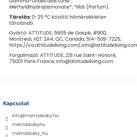
Gamma-Undecalactone*,
Methyldihydrojasmonate*, *illat (Parfum).
Tárolás:
0-25 °C közötti hőmérsékleten
tárolandó.
Gyártó: ATTITUDE, 5605 de Gaspé, #900,
Montreal, H2T 2A4, QC, Canada, 514-509-7225,
https://ca.attitudeliving.com/,info@attitudeliving.co
Forgalmazó: ATTITUDE, 231 rue Saint-Honoré,
75001 Paris France, info@attitudeliving.com
L
á
b
l
Kapcsolat
é
info
@
mamasbaby.hu
c
mamasbabyhu
mamasbaby_hu