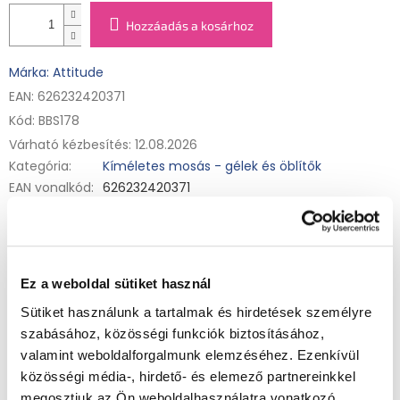
Hozzáadás a kosárhoz
Márka: Attitude
EAN: 626232420371
Kód:
BBS178
Várható kézbesítés:
12.08.2026
Kategória
:
Kíméletes mosás - gélek és öblítők
EAN vonalkód
:
626232420371
A Nature+ technológiával ellátott Attitude baba mosógélt a
természet és a tudomány ereje ihlette. Tisztán természetes
forrásból készül, nem tartalmaz enzimeket, foszfátokat vagy
optikai fehérítőket, és kifejezetten a kicsik mosásához
Részletes információ
fejlesztették ki.
Ez a weboldal sütiket használ
Összetevők:
5-15% anionos tenzidek / anionos felületaktív
Sütiket használunk a tartalmak és hirdetések személyre
anyagok (Sodium Coco-Sulfate), 5-15% nemionos tenzidek /
nemionos felületaktív anyagok (Lauryl Glucoside, Myristyl
szabásához, közösségi funkciók biztosításához,
Glucoside, Caprylyl Glucoside). Tartalmazza még / Contient
KÉRDÉS
NYOMON KÖVETÉS
valamint weboldalforgalmunk elemzéséhez. Ezenkívül
aussi: Aqua / Víz / Eau, Sodium Chloride, Citric Acid, Sodium
Gluconate, Sodium Benzoate, Potassium Sorbate, Glycerin,
közösségi média-, hirdető- és elemező partnereinkkel
Camellia Sinensis (Tea) Leaf Extract, Beta-Ionone*,
megosztjuk az Ön weboldalhasználatra vonatkozó