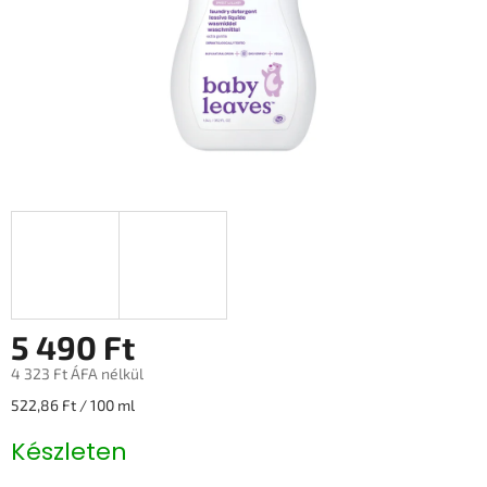
5 490 Ft
4 323 Ft ÁFA nélkül
Egységár:
522,86 Ft / 100 ml
Készleten