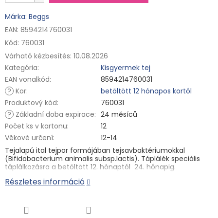
Márka: Beggs
EAN: 8594214760031
Kód:
760031
Várható kézbesítés:
10.08.2026
Kategória
:
Kisgyermek tej
EAN vonalkód
:
8594214760031
?
Kor
:
betöltött 12 hónapos kortól
Produktový kód
:
760031
?
Základní doba expirace
:
24 měsíců
Počet ks v kartonu
:
12
Věkové určení
:
12-14
Tejalapú ital tejpor formájában tejsavbaktériumokkal
(
Bifidobacterium animalis subsp.lactis
). Táplálék speciális
táplálkozásra a betöltött 12. hónaptól 24. hónapig.
Részletes információ
A Beggs babatejet magyar szülőkkel együttműködve
fejlesztették ki. Probiotikumok és prebiotikumok GOS/FOS
keverékét tartalmazza. A hozzáadott C- és D-vitamin
támogatja az immunrendszer megfelelő működését. Egy
csepp tejzsírral dúsított teljes tejjel is dúsított. A termék 12