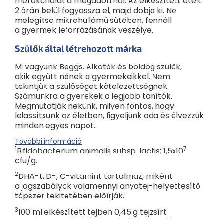
mérőkanalat a megadottnál. Az elkészített ételt
2 órán belül fogyassza el, majd dobja ki. Ne
melegítse mikrohullámú sütőben, fennáll
a gyermek leforrázásának veszélye.
Szülők által létrehozott márka
Mi vagyunk Beggs. Alkotók és boldog szülők,
akik együtt nőnek a gyermekeikkel. Nem
tekintjük a szülőséget kötelezettségnek.
Számunkra a gyerekek a legjobb tanítók.
Megmutatják nekünk, milyen fontos, hogy
lelassítsunk az életben, figyeljünk oda és élvezzük
minden egyes napot.
További információ
1
7
Bifidobacterium animalis subsp. lactis; 1,5x10
cfu/g.
2
DHA-t, D-, C-vitamint tartalmaz, miként
a jogszabályok valamennyi anyatej-helyettesítő
tápszer tekitetében előírják.
3
100 ml elkészített tejben 0,45 g tejzsírt