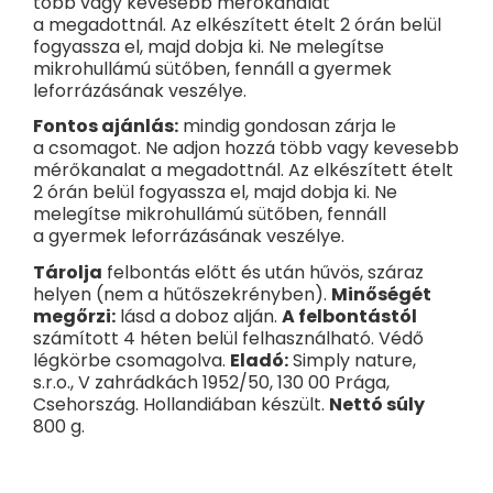
több vagy kevesebb mérőkanalat
a megadottnál. Az elkészített ételt 2 órán belül
fogyassza el, majd dobja ki. Ne melegítse
mikrohullámú sütőben, fennáll a gyermek
leforrázásának veszélye.
Fontos ajánlás:
mindig gondosan zárja le
a csomagot. Ne adjon hozzá több vagy kevesebb
mérőkanalat a megadottnál. Az elkészített ételt
2 órán belül fogyassza el, majd dobja ki. Ne
melegítse mikrohullámú sütőben, fennáll
a gyermek leforrázásának veszélye.
Tárolja
felbontás előtt és után hűvös, száraz
helyen (nem a hűtőszekrényben).
Minőségét
megőrzi:
lásd a doboz alján.
A felbontástól
számított 4 héten belül felhasználható. Védő
légkörbe csomagolva.
Eladó:
Simply nature,
s.r.o., V zahrádkách 1952/50, 130 00 Prága,
Csehország. Hollandiában készült.
Nettó súly
800 g.