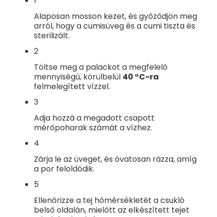
1
Alaposan mosson kezet, és győződjön meg
arról, hogy a cumisüveg és a cumi tiszta és
sterilizált.
2
Töltse meg a palackot a megfelelő
mennyiségű, körülbelül
40 °C-ra
felmelegített vízzel.
3
Adja hozzá a megadott csapott
mérőpoharak számát a vízhez.
4
Zárja le az üveget, és óvatosan rázza, amíg
a por feloldódik.
5
Ellenőrizze a tej hőmérsékletét a csukló
belső oldalán, mielőtt az elkészített tejet