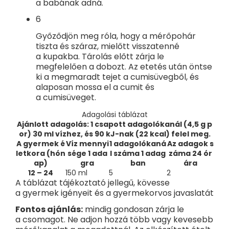
a babának adná.
6
Győződjön meg róla, hogy a mérőpohár
tiszta és száraz, mielőtt visszatenné
a kupakba. Tárolás előtt zárja le
megfelelően a dobozt. Az etetés után öntse
ki a megmaradt tejet a cumisüvegből, és
alaposan mossa el a cumit és
a cumisüveget.
Adagolási táblázat
Ajánlott adagolás: 1 csapott adagolókanál (4,5 g p
or) 30 ml vízhez, és 90 kJ-nak (22 kcal) felel meg.
A gyermek é
Víz mennyi
1 adagolókaná
Az adagok s
letkora (hón
sége 1 ada
l száma 1 adag
záma 24 ór
ap)
gra
ban
ára
12 – 24
150 ml
5
2
A táblázat tájékoztató jellegű, kövesse
a gyermek igényeit és a gyermekorvos javaslatát
Fontos ajánlás:
mindig gondosan zárja le
a csomagot. Ne adjon hozzá több vagy kevesebb