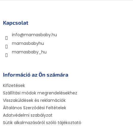
L
á
b
l
Kapcsolat
é
info
@
mamasbaby.hu
c
mamasbabyhu
mamasbaby_hu
Információ az Ön számára
Kifizetések
Szállítási módok megrendelésekhez
Visszaküldések és reklamációk
Általános Szerződési Feltételek
Adatvédelmi szabályzat
Sütik alkalmazásáról szóló tájékoztató