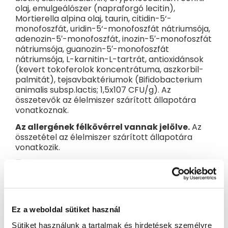
olaj, emulgeálószer (napraforgó lecitin),
Mortierella alpina olaj, taurin, citidin-5‘-
monofoszfát, uridin-5‘-monofoszfát nátriumsója,
adenozin-5′-monofoszfát, inozin-5′-monofoszfát
nátriumsója, guanozin-5′-monofoszfát
nátriumsója, L-karnitin-L-tartrát, antioxidánsok
(kevert tokoferolok koncentrátuma, aszkorbil-
palmitát), tejsavbaktériumok (Bifidobacterium
A táblázat tájékoztató jellegű, kövesse a gyermek igényeit és
a gyermekorvos ajánlását.
animalis subsp.lactis; 1,5x107 CFU/g). Az
összetevők az élelmiszer szárított állapotára
Fontos figyelmeztetés
: A csecsemők táplálásának legjobb
vonatkoznak.
módja a szoptatás. A Beggs 3 kisgyermek tej a 12. hónapos
kortól kisgyermekek táplálására szolgál, és csak
Az allergének félkövérrel vannak jelölve.
Az
kisgyermekek vegyes és kiegyensúlyozott étrendjének része
összetétel az élelmiszer szárított állapotára
lehet. Ha cumisüvegből táplálkozik, kerülje a cumi és a fogak
érintkezésének szükségtelen meghosszabbítását, ezzel
vonatkozik.
növelve a fogszuvasodás kockázatát. Gondoskodjon
Tápérték
gyermeke szájhigiéniájáról, különösen lefekvéskor. Kövesse
az elkészítésre, etetésre és tárolásra vonatkozó utasításokat,
Tápérték
különben veszélyezteti a gyermek egészségét. 12 hónaposnál
100 g
100 ml*
fiatalabb gyermekek számára nem ajánlott.
2005/4
Energiaérték
kJ/kcal
289/68,8
78
Fontos ajánlás:
Minden adag elkészítése után gondosan zárja
Ez a weboldal sütiket használ
Ebből a zsírok
g
21,5
3,10
le a csomagolást. Ne adjon hozzá több vagy kevesebb
Telített zsírsavak
g
5,85
0,84
adagolókanálnyi mennyiséget a megadottnál, vagy bármi
Sütiket használunk a tartalmak és hirdetések személyre