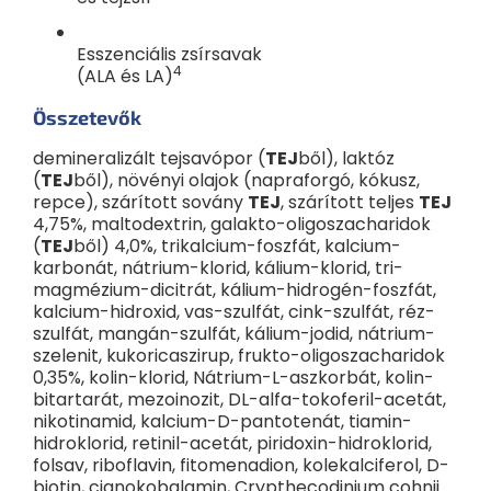
Esszenciális zsírsavak
4
(ALA és LA)
Összetevők
demineralizált tejsavópor (
TEJ
ből), laktóz
(
TEJ
ből), növényi olajok (napraforgó, kókusz,
repce), szárított sovány
TEJ
, szárított teljes
TEJ
4,75%, maltodextrin, galakto-oligoszacharidok
(
TEJ
ből) 4,0%, trikalcium-foszfát, kalcium-
karbonát, nátrium-klorid, kálium-klorid, tri-
magmézium-dicitrát, kálium-hidrogén-foszfát,
Tejzsír: 3,15 g/100 g; 0,45 g/100 ml
kalcium-hidroxid, vas-szulfát, cink-szulfát, réz-
% = jövedelmi referenciaérték
szulfát, mangán-szulfát, kálium-jodid, nátrium-
1
szelenit, kukoricaszirup, frukto-oligoszacharidok
100ml
Beggs 3
= 90 ml víz + 3 csapott adagolókanál (13,5 g
por).
0,35%, kolin-klorid, Nátrium-L-aszkorbát, kolin-
bitartarát, mezoinozit, DL-alfa-tokoferil-acetát,
Ajánlott adagolás: 1 igazított adagolókanál (4,5 g por) 30 ml
nikotinamid, kalcium-D-pantotenát, tiamin-
vízhez, ami 90 kJ-nak (22 kcal) felel meg.
hidroklorid, retinil-acetát, piridoxin-hidroklorid,
folsav, riboflavin, fitomenadion, kolekalciferol, D-
biotin, cianokobalamin, Crypthecodinium cohnii