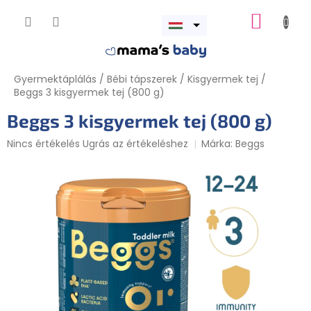
Ugrás
KOSÁR
a
Menü
fő
megnyitása
tartalomhoz
Gyermektáplálás
/
Bébi tápszerek
/
Kisgyermek tej
/
Beggs 3 kisgyermek tej (800 g)
Beggs 3 kisgyermek tej (800 g)
A
Nincs értékelés
Ugrás az értékeléshez
Márka:
Beggs
termék
átlagos
értékelése
5-
ből
0,0
csillag.