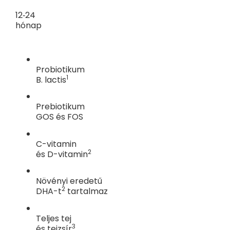
12‑24
hónap
Probiotikum
1
B. lactis
Prebiotikum
GOS és FOS
C-vitamin
2
és D-vitamin
Növényi eredetű
2
DHA-t
tartalmaz
Teljes tej
3
és tejzsír