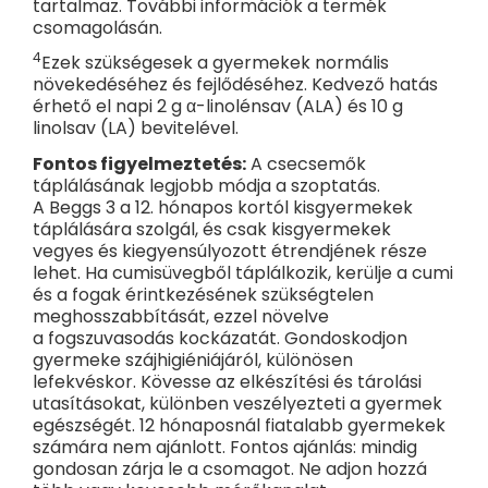
tartalmaz. További információk a termék
csomagolásán.
4
Ezek szükségesek a gyermekek normális
növekedéséhez és fejlődéséhez. Kedvező hatás
érhető el napi 2 g α-linolénsav (ALA) és 10 g
linolsav (LA) bevitelével.
Fontos figyelmeztetés:
A csecsemők
táplálásának legjobb módja a szoptatás.
A Beggs 3 a 12. hónapos kortól kisgyermekek
táplálására szolgál, és csak kisgyermekek
vegyes és kiegyensúlyozott étrendjének része
lehet. Ha cumisüvegből táplálkozik, kerülje a cumi
és a fogak érintkezésének szükségtelen
meghosszabbítását, ezzel növelve
a fogszuvasodás kockázatát. Gondoskodjon
gyermeke szájhigiéniájáról, különösen
lefekvéskor. Kövesse az elkészítési és tárolási
utasításokat, különben veszélyezteti a gyermek
egészségét. 12 hónaposnál fiatalabb gyermekek
számára nem ajánlott. Fontos ajánlás: mindig
gondosan zárja le a csomagot. Ne adjon hozzá