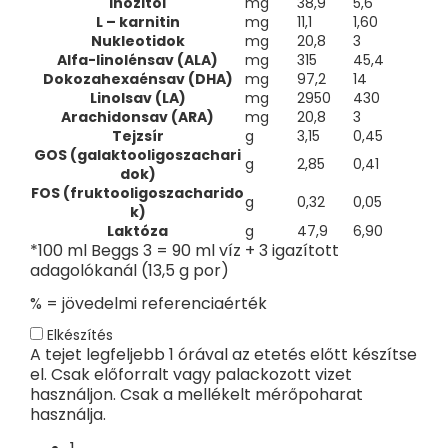
Inozitol
mg
38,9
5,6
L – karnitin
mg
11,1
1,60
Nukleotidok
mg
20,8
3
Alfa-linolénsav (ALA)
mg
315
45,4
Dokozahexaénsav (DHA)
mg
97,2
14
Linolsav (LA)
mg
2950
430
Arachidonsav (ARA)
mg
20,8
3
Tejzsír
g
3,15
0,45
GOS (galaktooligoszachari
g
2,85
0,41
dok)
FOS (fruktooligoszacharido
g
0,32
0,05
k)
Laktóza
g
47,9
6,90
*100 ml Beggs 3 = 90 ml víz + 3 igazított
adagolókanál (13,5 g por)
% = jövedelmi referenciaérték
Elkészítés
A tejet legfeljebb 1 órával az etetés előtt készítse
el. Csak előforralt vagy palackozott vizet
használjon. Csak a mellékelt mérőpoharat
használja.