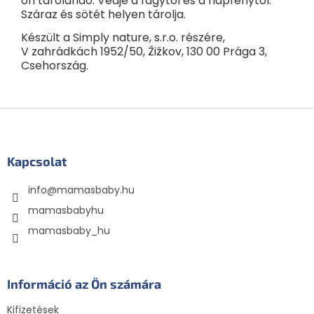
on tárolandó. Védje a fagytól és a napfénytől.
Száraz és sötét helyen tárolja.
Készült a Simply nature, s.r.o. részére,
V zahrádkách 1952/50, Žižkov, 130 00 Prága 3,
Csehország.
L
á
b
l
Kapcsolat
é
info
@
mamasbaby.hu
c
mamasbabyhu
mamasbaby_hu
Információ az Ön számára
Kifizetések