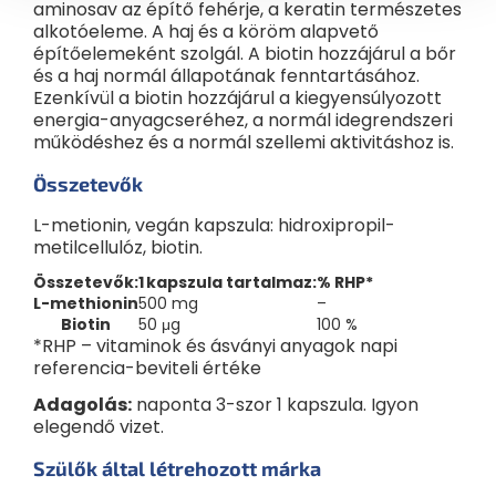
aminosav az építő fehérje, a keratin természetes
alkotóeleme. A haj és a köröm alapvető
építőelemeként szolgál. A biotin hozzájárul a bőr
és a haj normál állapotának fenntartásához.
Ezenkívül a biotin hozzájárul a kiegyensúlyozott
energia-anyagcseréhez, a normál idegrendszeri
működéshez és a normál szellemi aktivitáshoz is.
Összetevők
L-metionin, vegán kapszula: hidroxipropil-
metilcellulóz, biotin.
Összetevők:
1 kapszula tartalmaz:
% RHP*
L-methionin
500 mg
–
Biotin
50 μg
100 %
*RHP – vitaminok és ásványi anyagok napi
referencia-beviteli értéke
Adagolás:
naponta 3-szor 1 kapszula. Igyon
elegendő vizet.
Szülők által létrehozott márka