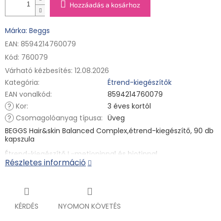
Hozzáadás a kosárhoz
Márka: Beggs
EAN: 8594214760079
Kód:
760079
Várható kézbesítés:
12.08.2026
Kategória
:
Étrend-kiegészítők
EAN vonalkód
:
8594214760079
?
Kor
:
3 éves kortól
?
Csomagolóanyag típusa
:
Üveg
BEGGS Hair&skin Balanced Complex,étrend-kiegészítő, 90 db
kapszula
Étrend-kiegészítő L-metioninnal és biotinnal
Részletes információ
A puha és erős hajért és a ragyogó arcbőrért. Az étrend-
kiegészítő napi adagban (1 kapszula) 50 μg biotin és 500 mg
L-metionin esszenciális aminosav kombinációját
tartalmazza. Ez az aminosav a keratin építőfehérje
természetes összetevője. A haj és a köröm alapvető
KÉRDÉS
NYOMON KÖVETÉS
építőköveként szolgál.