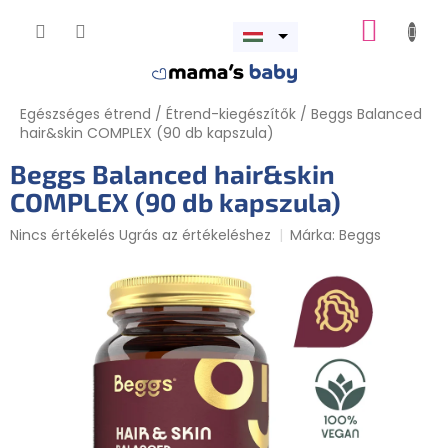
Ugrás
KOSÁR
a
Menü
fő
megnyitása
tartalomhoz
Egészséges étrend
/
Étrend-kiegészítők
/
Beggs Balanced
hair&skin COMPLEX (90 db kapszula)
Beggs Balanced hair&skin
COMPLEX (90 db kapszula)
A
Nincs értékelés
Ugrás az értékeléshez
Márka:
Beggs
termék
átlagos
értékelése
5-
ből
0,0
csillag.