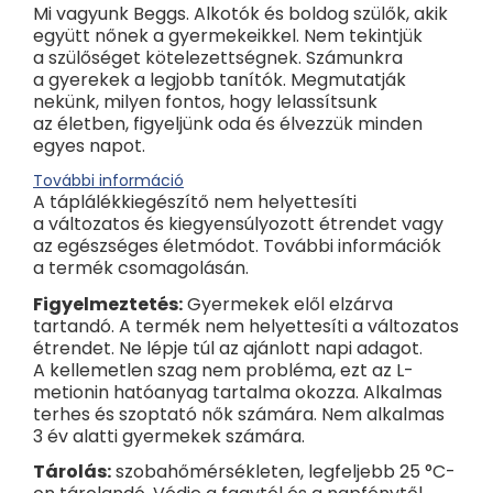
Mi vagyunk Beggs. Alkotók és boldog szülők, akik
együtt nőnek a gyermekeikkel. Nem tekintjük
a szülőséget kötelezettségnek. Számunkra
a gyerekek a legjobb tanítók. Megmutatják
nekünk, milyen fontos, hogy lelassítsunk
az életben, figyeljünk oda és élvezzük minden
egyes napot.
További információ
A táplálékkiegészítő nem helyettesíti
a változatos és kiegyensúlyozott étrendet vagy
az egészséges életmódot. További információk
a termék csomagolásán.
Figyelmeztetés:
Gyermekek elől elzárva
tartandó. A termék nem helyettesíti a változatos
étrendet. Ne lépje túl az ajánlott napi adagot.
A kellemetlen szag nem probléma, ezt az L-
metionin hatóanyag tartalma okozza. Alkalmas
terhes és szoptató nők számára. Nem alkalmas
3 év alatti gyermekek számára.
Tárolás:
szobahőmérsékleten, legfeljebb 25 °C-