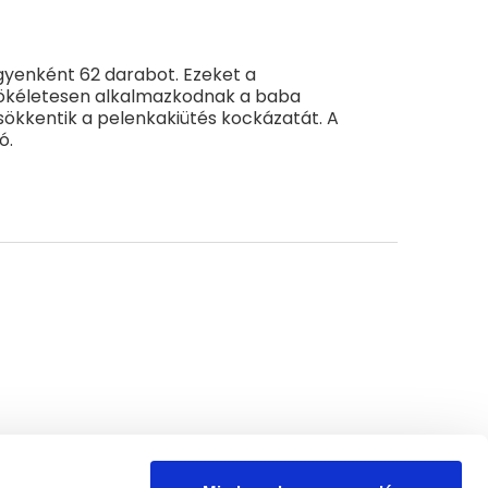
yenként 62 darabot. Ezeket a
tökéletesen alkalmazkodnak a baba
sökkentik a pelenkakiütés kockázatát. A
ó.