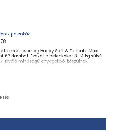
yerek pelenkák
278
etben két csomag Happy Soft & Delicate Maxi
t 62 darabot. Ezeket a pelenkákat 8-14 kg súlyú
. Kiváló minőségű anyagokból készülnek,
a baba testéhez és kellemes száraz érzést
ak allergéneket és minimálisra csökkentik a
 nyomtatott kartondoboz pelenkák vagy
áló dobozként is használható.
ic, s. r. o.
ETÉS