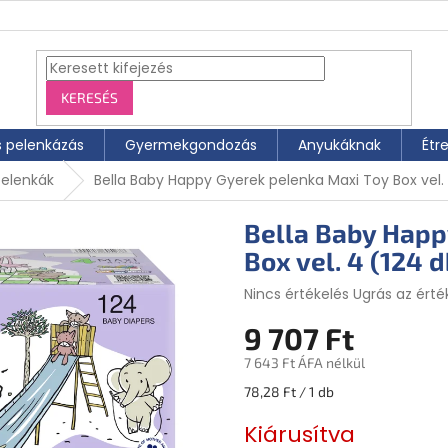
KERESÉS
s pelenkázás
Gyermekgondozás
Anyukáknak
Étr
pelenkák
Bella Baby Happy Gyerek pelenka Maxi Toy Box vel.
Bella Baby Happ
Box vel. 4 (124 d
A
Nincs értékelés
Ugrás az érté
termék
9 707 Ft
átlagos
értékelése
7 643 Ft ÁFA nélkül
5-
ből
Egységár:
78,28 Ft / 1 db
0,0
csillag.
Kiárusítva