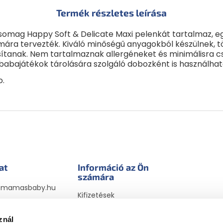
Termék részletes leírása
omag Happy Soft & Delicate Maxi pelenkát tartalmaz, eg
mára tervezték. Kiváló minőségű anyagokból készülnek, 
sítanak. Nem tartalmaznak allergéneket és minimálisra c
abajátékok tárolására szolgáló dobozként is használhat
o.
at
Információ az Ön
számára
@
mamasbaby.hu
Kifizetések
sbabyhu
Szállítási módok
sbaby_hu
megrendelésekhez
znál