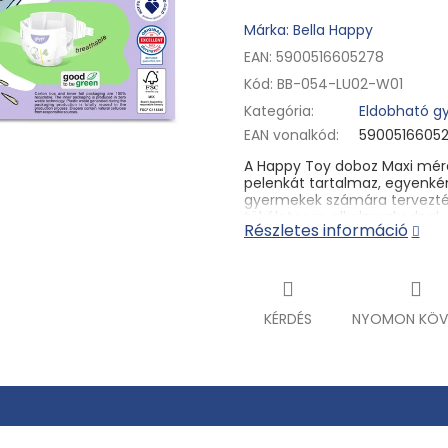
Márka: Bella Happy
EAN: 5900516605278
Kód:
BB-054-LU02-W01
Kategória
:
Eldobható g
EAN vonalkód
:
5900516605
A Happy Toy doboz Maxi mér
pelenkát tartalmaz, egyenkén
gyermekek számára tervezték
tökéletesen alkalmazkodnak 
Részletes információ
biztosítanak. Nem tartalmazn
pelenkakiütés kockázatát. A
babajátékok tárolására szolg
Forgalmazó:
TZMO Czech Republ
KÉRDÉS
NYOMON KÖV