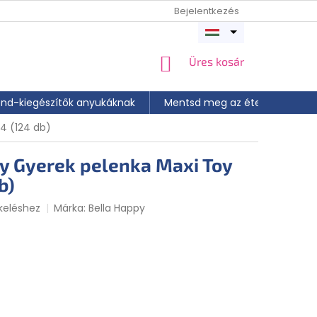
Bejelentkezés
Menü
megnyitása
KOSÁR
Üres kosár
end-kiegészítők anyukáknak
Mentsd meg az ételt
📝 A
 4 (124 db)
y Gyerek pelenka Maxi Toy
b)
keléshez
Márka:
Bella Happy