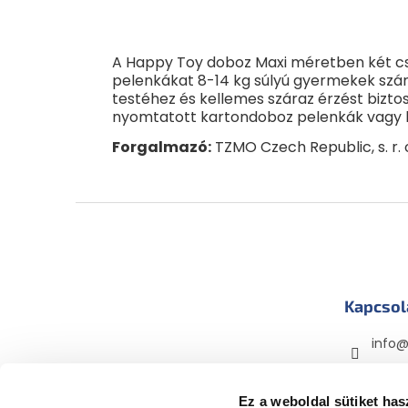
A Happy Toy doboz Maxi méretben két cs
pelenkákat 8-14 kg súlyú gyermekek szá
testéhez és kellemes száraz érzést bizto
nyomtatott kartondoboz pelenkák vagy b
Forgalmazó:
TZMO Czech Republic, s. r. 
L
á
b
l
é
Kapcsol
c
info
mama
mama
Ez a weboldal sütiket has