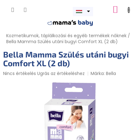
Ugrás
KOSÁR
a
Menü
fő
megnyitása
tartalomhoz
Kozmetikumok, táplálkozási és egyéb termékek nőknek
/
Bella Mamma Szülés utáni bugyi Comfort XL (2 db)
Bella Mamma Szülés utáni bugyi
Comfort XL (2 db)
A
Nincs értékelés
Ugrás az értékeléshez
Márka:
Bella
termék
átlagos
értékelése
5-
ből
0,0
csillag.