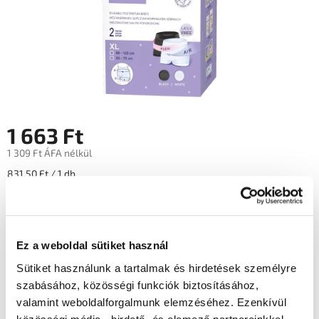
1 663 Ft
1 309 Ft ÁFA nélkül
Egységár:
831,50 Ft / 1 db
Készleten
Ez a weboldal sütiket használ
Hozzáadás a kosárhoz
Sütiket használunk a tartalmak és hirdetések személyre
Márka: Bella
szabásához, közösségi funkciók biztosításához,
valamint weboldalforgalmunk elemzéséhez. Ezenkívül
EAN: 5900516699925