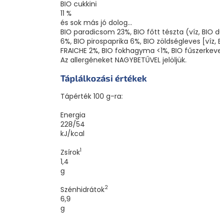
BIO cukkini
11 %
és sok más jó dolog...
BIO paradicsom 23%, BIO főtt tészta (víz, BIO 
6%, BIO pirospaprika 6%, BIO zöldségleves [v
FRAICHE 2%, BIO fokhagyma <1%, BIO fűszerkev
Az allergéneket NAGYBETŰVEL jelöljük.
Táplálkozási értékek
Tápérték 100 g-ra:
Energia
228/54
kJ/kcal
1
Zsírok
1,4
g
2
Szénhidrátok
6,9
g