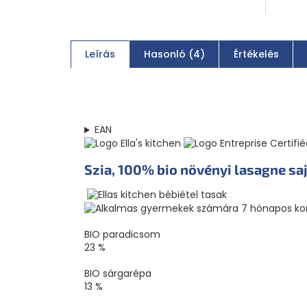
Leírás
Hasonló (4)
Értékelés
EAN
Szia, 100% bio
növényi lasagne saj
BIO paradicsom
23 %
BIO sárgarépa
13 %