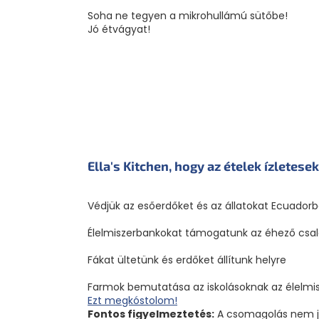
Soha ne tegyen a mikrohullámú sütőbe!
Jó étvágyat!
Ella's Kitchen, hogy az ételek ízletes
Védjük az esőerdőket és az állatokat Ecuador
Élelmiszerbankokat támogatunk az éhező csa
Fákat ültetünk és erdőket állítunk helyre
Farmok bemutatása az iskolásoknak az élelmis
Ezt megkóstolom!
Fontos figyelmeztetés:
A csomagolás nem ját