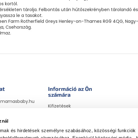
s kortól.
ékleten tárolja. Felbontás után hűtőszekrényben tárolandó és 
yassza le a tasakot.
s Green Farm Rotherfield Greys Henley-on-Thames RG9 4QG, Nagy-B
ga, Csehország.
lmaz.
at
Információ az Ön
számára
@
mamasbaby.hu
Kifizetések
sbabyhu
Szállítási módok
sbaby_hu
megrendelésekhez
znál
Visszaküldések és
almak és hirdetések személyre szabásához, közösségi funkciók
reklamációk
weboldalforgalmunk elemzéséhez. Ezenkívül közösségi média-, h