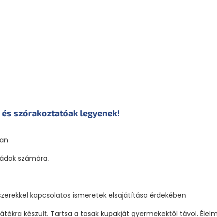
ek és szórakoztatóak legyenek!
ban
ládok számára.
zerekkel kapcsolatos ismeretek elsajátítása érdekében
ékra készült. Tartsa a tasak kupakját gyermekektől távol. Élel