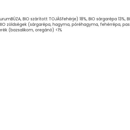
durumBÚZA, BIO szárított TOJÁSfehérje) 18%, BIO sárgarépa 13%, BI
íz, BIO zöldségek (sárgarépa, hagyma, póréhagyma, fehérrépa, p
erék (bazsalikom, oregánó) <1%