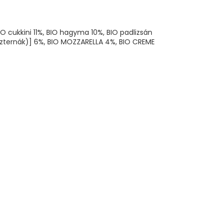
O cukkini 11%, BIO hagyma 10%, BIO padlizsán
aszternák)] 6%, BIO MOZZARELLA 4%, BIO CREME