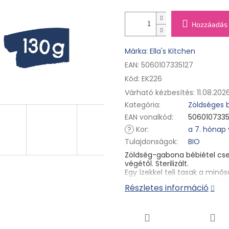
Hozzáadás 
Márka: Ella's Kitchen
EAN: 5060107335127
Kód:
EK226
Várható kézbesítés:
11.08.202
Kategória
:
Zöldséges 
EAN vonalkód
:
5060107335
?
Kor
:
a 7. hónap
Tulajdonságok
:
BIO
Zöldség-gabona bébiétel cs
végétől. Sterilizált.
Egy ízekkel teli tasak a minős
kedvelőjének. A tésztát éret
Részletes információ
zöldségek kísérik, amelyek íz
koncertjét a mozzarella adja,
segíti. És nem lenne a legfi
oregánó és a bazsalikom. Mi
a 7. hónaptól kezdve a vendé