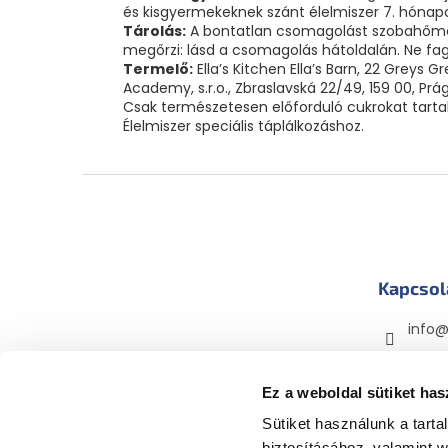
és kisgyermekeknek szánt élelmiszer 7. hónapo
Tárolás:
A bontatlan csomagolást szobahőmérs
megőrzi: lásd a csomagolás hátoldalán. Ne fag
Termelő:
Ella’s Kitchen Ella’s Barn, 22 Grey
Academy, s.r.o., Zbraslavská 22/49, 159 00, Prá
Csak természetesen előforduló cukrokat tarta
Élelmiszer speciális táplálkozáshoz.
L
á
b
l
é
Kapcsol
c
info
mama
mama
Ez a weboldal sütiket has
Sütiket használunk a tart
biztosításához, valamint 