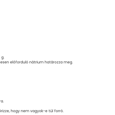
 g.
esen előforduló nátrium határozza meg.
a.
őrizze, hogy nem vagyok-e túl forró.