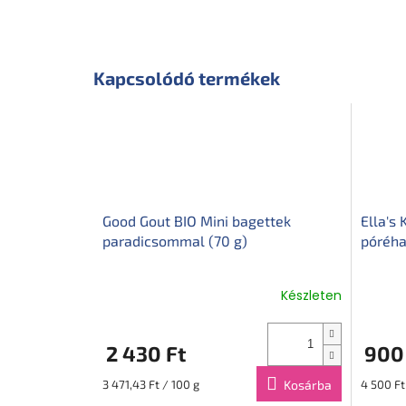
Kapcsolódó termékek
Good Gout BIO Mini bagettek
Ella's
paradicsommal (70 g)
póréha
Készleten
2 430 Ft
900
Egységár:
Egységár
3 471,43 Ft / 100 g
Kosárba
4 500 Ft