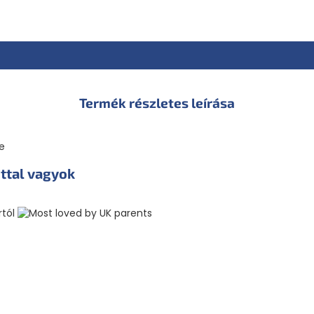
Használati utasítás:
nem mele
tartalmának felmelegítéséhez
hőmérsékletet, hogy elkerülj
tartalmát egy tálba vagy eg
szobahőmérsékleten tárolják,
fogyasztható.
Termék részletes leírása
Tárolás:
Tárolja bontatlan c
után hűtőszekrényben tárolja,
megőrzi: lásd a csomagolás h
Gyártó:
Franciaországban kész
Schottengase 10, Stiege 22, St
ttal
vagyok
Forgalmazó:
Health Academy, s
Csehország.