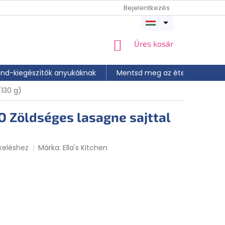
Bejelentkezés
Menü
megnyitása
KOSÁR
Üres kosár
end-kiegészítők anyukáknak
Mentsd meg az ételt
📝 A
(130 g)
IO Zöldséges lasagne sajttal
keléshez
Márka:
Ella's Kitchen