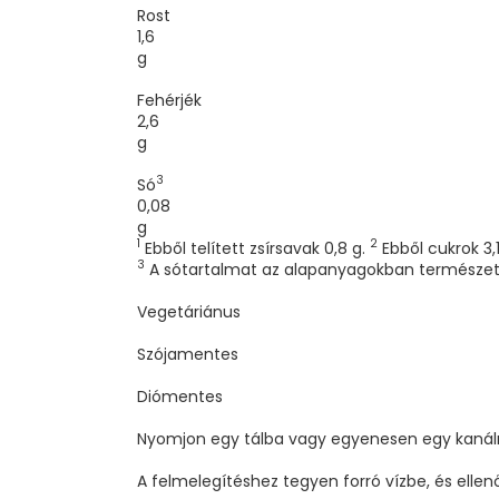
Rost
1,6
g
Fehérjék
2,6
g
3
Só
0,08
g
1
2
Ebből telített zsírsavak 0,8 g.
Ebből cukrok 3,1
3
A sótartalmat az alapanyagokban természet
Vegetáriánus
Szójamentes
Diómentes
Nyomjon egy tálba vagy egyenesen egy kanálr
A felmelegítéshez tegyen forró vízbe, és ellen