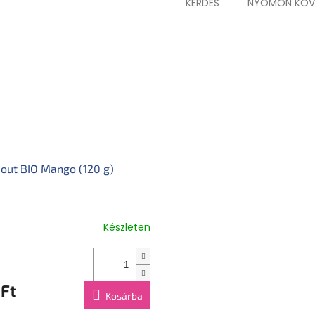
KÉRDÉS
NYOMON KÖV
Összetevők:
99,9 % bio Gála 
több!
Gluténmentes.
Tápérték 100 g-ban:
energia 2
zsírsavak 0,05 g, szénhidrát 11
g, só 0,001 g (a sótartalma
nátrium adja). Hozzáadott 
előforduló cukrokat tartalma
Tárolás:
Normál szobahőmérsé
hűtőszekrényben tartandó és
Figyelmeztetés:
Gyermeke egé
tárolási utasításokat.
out BIO Mango (120 g)
Különleges táplálkozási célú é
Beszállító:
Health Academy s. r
Praha 5. Gyártó: BBB - 23 rue
Készleten
Tömeg:
4x85 g. Ökológiai ga
Spanyolországban készült.
Ft
Kosárba