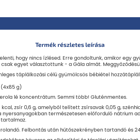
Termék részletes leírása
lenti, hogy nincs ízlésed. Erre gondoltunk, amikor egy g
csak egyet választottunk - a Gála almát. Meggyőződésünk
lönleges táplálkozási célú gyümölcsös bébiétel hozzátáp
 (4x85 g)
erola lé koncentrátum.
Semmi több!
Gluténmentes.
kcal, zsír 0,6 g, amelyből telített zsírsavak 0,05 g, szénhid
mat a nyersanyagokban természetesen előforduló nátrium a
tartalmaz.
landó. Felbontás után hűtőszekrényben tartandó és 24 