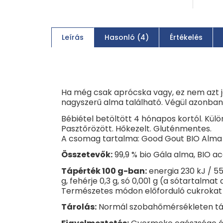
Leírás
Hasonló (4)
Értékelés
Ha még csak aprócska vagy, ez nem azt je
nagyszerű alma található. Végül azonban 
Bébiétel betöltött 4 hónapos kortól. Kü
Pasztőrözött. Hőkezelt. Gluténmentes.
A csomag tartalma: Good Gout BIO Alma
Összetevők:
99,9 % bio Gála alma,
BIO ac
Tápérték 100 g-ban:
energia 230 kJ / 55 
g, fehérje 0,3 g, só 0,001 g (a sótartal
Természetes módon előforduló cukrokat 
Tárolás:
Normál szobahőmérsékleten táro