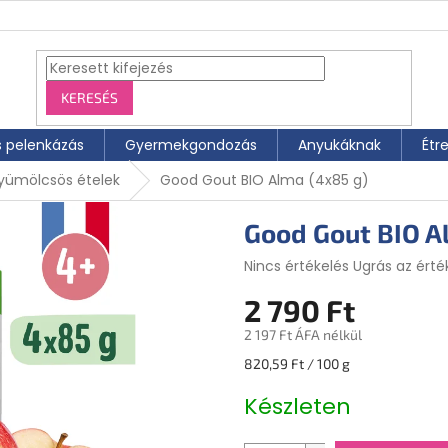
KERESÉS
s pelenkázás
Gyermekgondozás
Anyukáknak
Étr
yümölcsös ételek
Good Gout BIO Alma (4x85 g)
Good Gout BIO A
A
Nincs értékelés
Ugrás az érté
termék
2 790 Ft
átlagos
értékelése
2 197 Ft ÁFA nélkül
5-
ből
Egységár:
820,59 Ft / 100 g
0,0
csillag.
Készleten