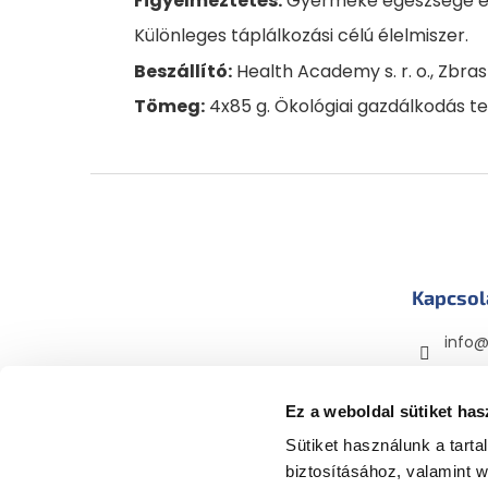
Figyelmeztetés:
Gyermeke egészsége érd
Különleges táplálkozási célú élelmiszer.
Beszállító:
Health Academy s. r. o., Zbras
Tömeg:
4x85 g. Ökológiai gazdálkodás t
L
á
b
l
é
Kapcsol
c
info
mama
mama
Ez a weboldal sütiket has
Sütiket használunk a tart
biztosításához, valamint 