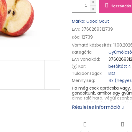
Hozzáadás 
Márka: Good Gout
EAN: 3760269312739
Kód:
12739
Várható kézbesítés:
11.08.202
Kategória
:
Gyümölcsös
EAN vonalkód
:
376026931
?
Kor
:
betöltött 4
Tulajdonságok
:
BIO
Mennyiség
:
4x (négye
Ha még csak aprócska vagy, ez
gondoltunk, amikor egy gyüm
alma található. Végül azonba
Meggyőződésünk, hogy a kicsi
Részletes információ
Bébiétel betöltött 4 hónapos
bébiétel hozzátáplált csecs
Hőkezelt. Gluténmentes.
A csomag tartalma: Good Go