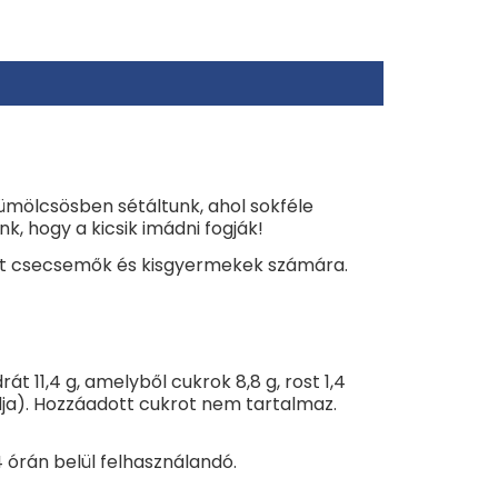
yümölcsösben sétáltunk, ahol sokféle
, hogy a kicsik imádni fogják!
lált csecsemők és kisgyermekek számára.
rát 11,4 g, amelyből cukrok 8,8 g, rost 1,4
dja). Hozzáadott cukrot nem tartalmaz.
órán belül felhasználandó.