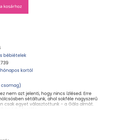
a kosárhoz
6
 bébiételek
2739
 hónapos kortól
s csomag)
 nem azt jelenti, hogy nincs ízlésed. Erre
ölcsösben sétáltunk, ahol sokféle nagyszerű
n csak egyet választottunk - a Gála almát.
k imádni fogják!
 kortól. Különleges táplálkozási célú gyümölcsös
emők és kisgyermekek számára. Pasztőrözött.
ut BIO Alma (4x85 g)