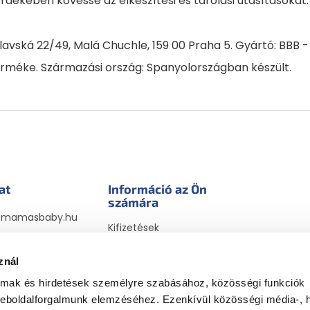
ekében kövesse az elkészítési és tárolási utasításokat.
lavská 22/49, Malá Chuchle, 159 00 Praha 5. Gyártó: BBB -
erméke. Származási ország: Spanyolországban készült.
at
Információ az Ön
számára
@
mamasbaby.hu
Kifizetések
sbabyhu
Szállítási módok
sbaby_hu
megrendelésekhez
znál
Visszaküldések és
almak és hirdetések személyre szabásához, közösségi funkciók
reklamációk
weboldalforgalmunk elemzéséhez. Ezenkívül közösségi média-, h
Általános Szerződési