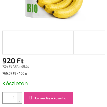
920 Ft
724 Ft ÁFA nélkül
Egységár:
766,67 Ft / 100 g
Készleten
Hozzáadás a kosárhoz