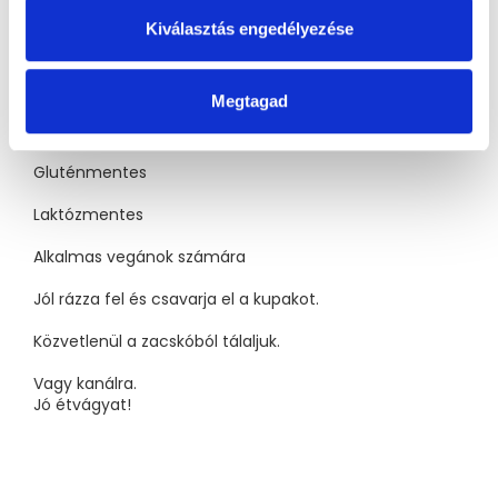
előforduló nátrium adja.
Kiválasztás engedélyezése
100% BIO
Átlátszó összetétel
Megtagad
Praktikus csomagolás
Gluténmentes
Laktózmentes
Alkalmas vegánok számára
Jól rázza fel és csavarja el a kupakot.
Közvetlenül a zacskóból tálaljuk.
Vagy kanálra.
Jó étvágyat!