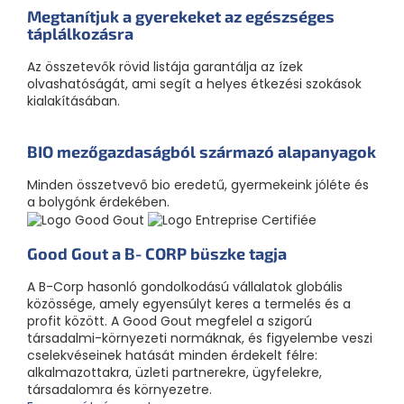
Megtanítjuk a gyerekeket az egészséges
táplálkozásra
Az összetevők rövid listája garantálja az ízek
olvashatóságát, ami segít a helyes étkezési szokások
kialakításában.
BIO mezőgazdaságból származó alapanyagok
Minden összetvevő bio eredetű, gyermekeink jóléte és
a bolygónk érdekében.
Good Gout a B‑CORP büszke tagja
A B-Corp hasonló gondolkodású vállalatok globális
közössége, amely egyensúlyt keres a termelés és a
profit között. A Good Gout megfelel a szigorú
társadalmi-környezeti normáknak, és figyelembe veszi
cselekvéseinek hatását minden érdekelt félre:
alkalmazottakra, üzleti partnerekre, ügyfelekre,
társadalomra és környezetre.