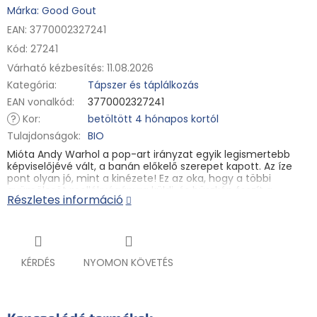
Márka: Good Gout
EAN: 3770002327241
Kód:
27241
Várható kézbesítés:
11.08.2026
Kategória
:
Tápszer és táplálkozás
EAN vonalkód
:
3770002327241
?
Kor
:
betöltött 4 hónapos kortól
Tulajdonságok
:
BIO
Mióta Andy Warhol a pop-art irányzat egyik legismertebb
képviselőjévé vált, a banán előkelő szerepet kapott. Az íze
pont olyan jó, mint a kinézete! Ez az oka, hogy a többi
gyümölcsöt mellékvágányra küldi, és büszkén feszít a
Részletes információ
csomagolásban. Olyan krémes az állaga...
Bébiétel betöltött 4 hónapos kortól. Különleges táplálkozási
célú gyümölcsös bébiétel hozzátáplált csecsemők és
KÉRDÉS
NYOMON KÖVETÉS
kisgyermekek számára. Pasztőrözött. Gluténmentes.
Összetétel:
85 % BIO banán, 14,9 % víz, BIO citromlé és BIO
acerola lé koncentrátum. Semmi több! Gluténmentes.