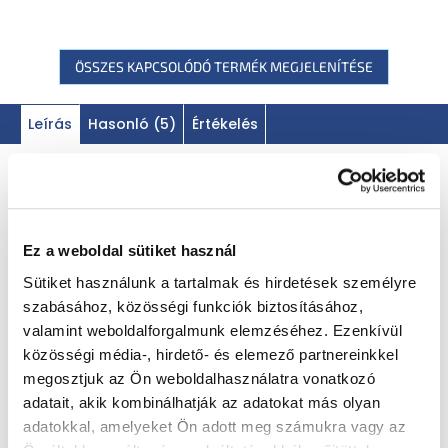
ÖSSZES KAPCSOLÓDÓ TERMÉK MEGJELENÍTÉSE
Leírás
Hasonló (5)
Értékelés
Termék részletes leírása
Ez a weboldal sütiket használ
Jót tesz a kis ínyenceknek, és megmenti
Sütiket használunk a tartalmak és hirdetések személyre
a bolygót
szabásához, közösségi funkciók biztosításához,
valamint weboldalforgalmunk elemzéséhez. Ezenkívül
Franciaországban
közösségi média-, hirdető- és elemező partnereinkkel
készült
megosztjuk az Ön weboldalhasználatra vonatkozó
adatait, akik kombinálhatják az adatokat más olyan
85 %
bio banán
adatokkal, amelyeket Ön adott meg számukra vagy az
14,9% víz, BIO citromlé és BIO acerola lé koncentrátum