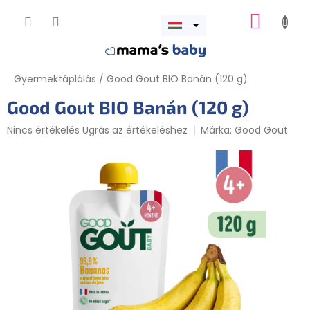
Ugrás
KOSÁR
a
Menü
fő
megnyitása
tartalomhoz
Gyermektáplálás
/
Good Gout BIO Banán (120 g)
Good Gout BIO Banán (120 g)
A
Nincs értékelés
Ugrás az értékeléshez
Márka:
Good Gout
termék
átlagos
értékelése
5-
ből
0,0
csillag.