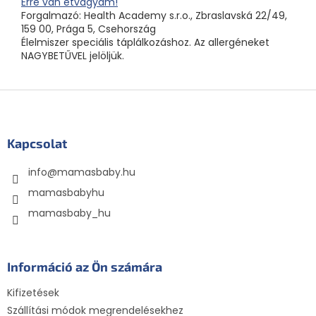
Erre van étvágyam!
Forgalmazó: Health Academy s.r.o., Zbraslavská 22/49,
159 00, Prága 5, Csehország
Élelmiszer speciális táplálkozáshoz. Az allergéneket
NAGYBETŰVEL jelöljük.
L
á
b
l
Kapcsolat
é
info
@
mamasbaby.hu
c
mamasbabyhu
mamasbaby_hu
Információ az Ön számára
Kifizetések
Szállítási módok megrendelésekhez