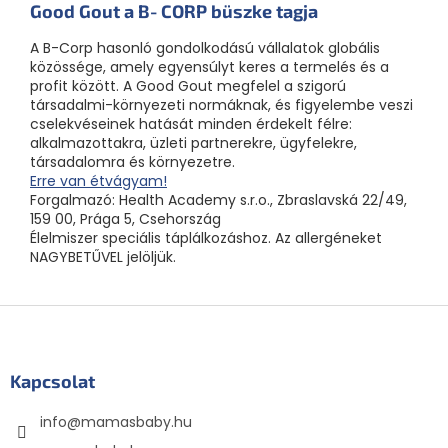
Good Gout a B‑CORP büszke tagja
A B-Corp hasonló gondolkodású vállalatok globális
közössége, amely egyensúlyt keres a termelés és a
profit között. A Good Gout megfelel a szigorú
társadalmi-környezeti normáknak, és figyelembe veszi
cselekvéseinek hatását minden érdekelt félre:
alkalmazottakra, üzleti partnerekre, ügyfelekre,
társadalomra és környezetre.
Erre van étvágyam!
Forgalmazó: Health Academy s.r.o., Zbraslavská 22/49,
159 00, Prága 5, Csehország
Élelmiszer speciális táplálkozáshoz. Az allergéneket
NAGYBETŰVEL jelöljük.
L
á
b
l
Kapcsolat
é
info
@
mamasbaby.hu
c