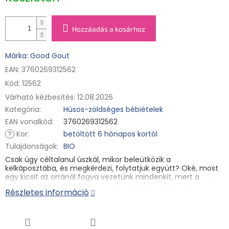
Hozzáadás a kosárhoz
Márka: Good Gout
EAN: 3760269312562
Kód:
12562
Várható kézbesítés:
12.08.2026
Kategória
:
Húsos-zöldséges bébiételek
EAN vonalkód
:
3760269312562
?
Kor
:
betöltött 6 hónapos kortól
Tulajdonságok
:
BIO
Csak úgy céltalanul úszkál, mikor beleütközik a
kelkáposztába, és megkérdezi, folytatjuk együtt? Oké, most
egy kicsit az orránál fogva vezetünk mindenkit, mert a
kelkáposzta nem a vízben terem. Azonban nem hazudunk,
Részletes információ
ha azt mondjuk, hogy a kelkáposzta nagyszerű zöldség.
Rengeteg vitamint és ásványi anyagot tartalmaz, jótékony
hatása már a középkor óta ismert. És ki úszott? Nos, egy
lazac, ami egy csipet kaporral remekül bevált étel, amit