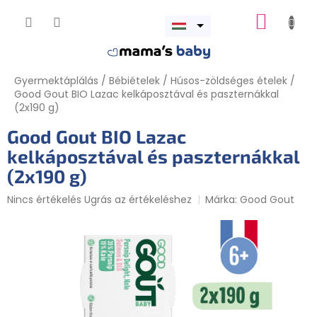
Ugrás
KOSÁR
a
Menü
fő
megnyitása
tartalomhoz
Gyermektáplálás
/
Bébiételek
/
Húsos-zöldséges ételek
/
Good Gout BIO Lazac kelkáposztával és paszternákkal
(2x190 g)
Good Gout BIO Lazac
kelkáposztával és paszternákkal
(2x190 g)
A
Nincs értékelés
Ugrás az értékeléshez
Márka:
Good Gout
termék
átlagos
értékelése
5-
ből
0,0
csillag.