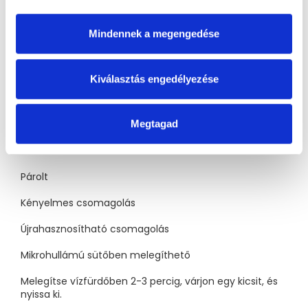
Fehérjék
2,6
g
3
Só
0,04
g
Mindennek a megengedése
Nátrium
0,02
g
1
2
3
Ebből telített zsírsavak 0,3 g.
Ebből cukor 2,2 g.
A
Kiválasztás engedélyezése
sótartalmat az alapanyagokban természetesen
előforduló nátrium adja.
100% BIO
Megtagad
Michelin séf készítette
Párolt
Kényelmes csomagolás
Újrahasznosítható csomagolás
Mikrohullámú sütőben melegíthető
Melegítse vízfürdőben 2-3 percig, várjon egy kicsit, és
nyissa ki.