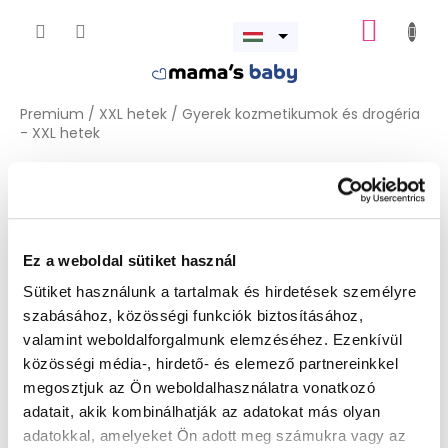
Ugrás
KOSÁR
a
Menü
fő
megnyitása
tartalomhoz
Premium
/
XXL hetek
/
Gyerek kozmetikumok és drogéria
- XXL hetek
Gyerek kozmetikumok és drogéria
- XXL hetek
Ez a weboldal sütiket használ
A terméket jelenleg előkészítjük.
Sütiket használunk a tartalmak és hirdetések személyre
szabásához, közösségi funkciók biztosításához,
valamint weboldalforgalmunk elemzéséhez. Ezenkívül
közösségi média-, hirdető- és elemező partnereinkkel
megosztjuk az Ön weboldalhasználatra vonatkozó
adatait, akik kombinálhatják az adatokat más olyan
adatokkal, amelyeket Ön adott meg számukra vagy az