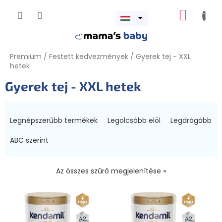
Ugrás
KOSÁR
a
Menü
fő
megnyitása
tartalomhoz
Premium
/
Festett kedvezmények
/
Gyerek tej - XXL
hetek
Gyerek tej - XXL hetek
T
e
Legnépszerűbb termékek
Legolcsóbb elöl
Legdrágább
r
m
ABC szerint
é
k
Az összes szűrő megjelenítése »
e
k
T
r
e
e
r
n
m