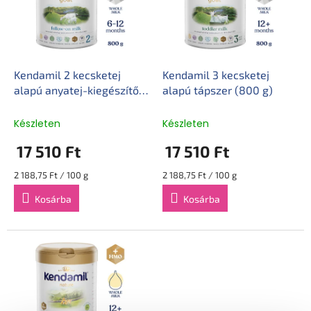
d
é
e
k
z
e
é
k
s
l
Kendamil 2 kecsketej
Kendamil 3 kecsketej
e
i
alapú anyatej-kiegészítő
alapú tápszer (800 g)
s
tápszer (800 g)
t
Készleten
Készleten
á
17 510 Ft
17 510 Ft
j
a
Egységár:
Egységár:
2 188,75 Ft / 100 g
2 188,75 Ft / 100 g
Kosárba
Kosárba