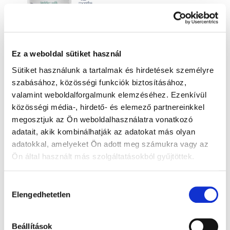
Kendamil Nature 3 HMO+
Kendamil BIO Nature 3
(800 g)
HMO+ (800 g)
Ez a weboldal sütiket használ
Sütiket használunk a tartalmak és hirdetések személyre
Készleten
Kiárusítva
szabásához, közösségi funkciók biztosításához,
11 840 Ft
11 840 Ft
valamint weboldalforgalmunk elemzéséhez. Ezenkívül
közösségi média-, hirdető- és elemező partnereinkkel
Egységár:
Egységár:
14 800 Ft / 1 kg
14 800 Ft / 1 kg
megosztjuk az Ön weboldalhasználatra vonatkozó
Kosárba
adatait, akik kombinálhatják az adatokat más olyan
adatokkal, amelyeket Ön adott meg számukra vagy az
Ön által használt más szolgáltatásokból gyűjtöttek.
Hozzájárulás
Elengedhetetlen
kiválasztása
Beállítások