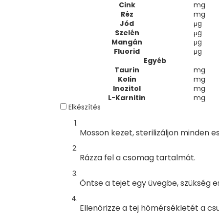
Cink
mg
Réz
mg
Jód
μg
Szelén
μg
Mangán
μg
Fluorid
μg
Egyéb
Taurin
mg
Kolin
mg
Inozitol
mg
L-Karnitin
mg
Elkészítés
Mosson kezet, sterilizáljon minden e
Rázza fel a csomag tartalmát.
Öntse a tejet egy üvegbe, szükség e
Ellenőrizze a tej hőmérsékletét a csu