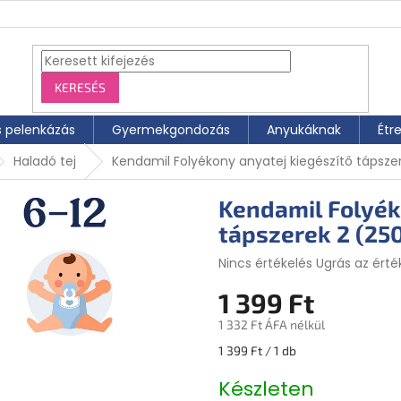
KERESÉS
s pelenkázás
Gyermekgondozás
Anyukáknak
Étr
Haladó tej
Kendamil Folyékony anyatej kiegészítő tápsze
Kendamil Folyék
tápszerek 2 (25
A
Nincs értékelés
Ugrás az érté
termék
1 399 Ft
átlagos
értékelése
1 332 Ft ÁFA nélkül
5-
ből
Egységár:
1 399 Ft / 1 db
0,0
csillag.
Készleten