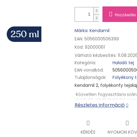
Hozzáadás 
Márka: Kendamil
EAN: 5056000506399
Kód:
92000061
Várható kézbesítés:
11.08.202
Kategória
:
Haladó tej
EAN vonalkód
:
505600050
Tulajdonságok
:
Folyékony t
Kendamil 2, folyékonfy tejal
Közvetlen fogyasztásra szán
sterilizált. Védő légkörbe cs
Részletes információ
valamennyi anyatej-helyettes
Összetevők:
víz, teljes
tej
23%,
demineralizált
tejsavó
(
tej
), 
oligoszacharidok (
tej
), kalci
nátrium-citrát, kolin-klorid,
KÉRDÉS
NYOMON KÖV
Schizochytrium sp.
mikroalgáb