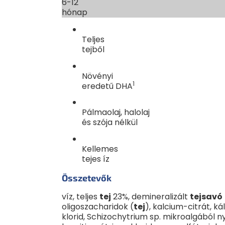
6-12
hónap
Teljes
tejből
Növényi
1
eredetű DHA
Pálmaolaj, halolaj
és szója nélkül
Kellemes
tejes íz
Összetevők
víz, teljes
tej
23%, demineralizált
tejsavó
oligoszacharidok (
tej
), kalcium-citrát, k
klorid, Schizochytrium sp. mikroalgából nyert