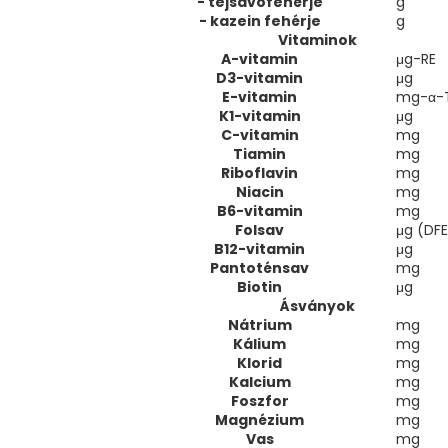
- tejsavófehérje
g
- kazein fehérje
g
Vitaminok
A-vitamin
μg-RE
D3-vitamin
μg
E-vitamin
mg-α-
K1-vitamin
μg
C-vitamin
mg
Tiamin
mg
Riboflavin
mg
Niacin
mg
B6-vitamin
mg
Folsav
μg (DFE
B12-vitamin
μg
Pantoténsav
mg
Biotin
μg
Ásványok
Nátrium
mg
Kálium
mg
Klorid
mg
Kalcium
mg
Foszfor
mg
Magnézium
mg
Vas
mg