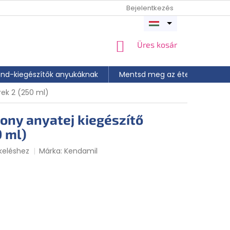
Bejelentkezés
Menü
megnyitása
KOSÁR
Üres kosár
end-kiegészítők anyukáknak
Mentsd meg az ételt
📝 A
rek 2 (250 ml)
ony anyatej kiegészítő
0 ml)
keléshez
Márka:
Kendamil