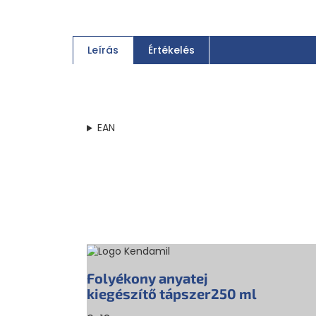
Leírás
Értékelés
EAN
Folyékony anyatej
kiegészítő tápszer
250 ml