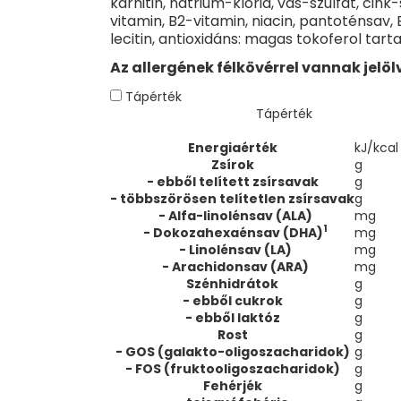
karnitin, nátrium-klorid, vas-szulfát, cink
vitamin, B2-vitamin, niacin, pantoténsav, 
lecitin, antioxidáns: magas tokoferol tart
Az allergének félkövérrel vannak jelöl
Tápérték
Tápérték
Energiaérték
kJ/kcal
Zsírok
g
- ebből telített zsírsavak
g
- többszörösen telítetlen zsírsavak
g
- Alfa-linolénsav (ALA)
mg
1
- Dokozahexaénsav (DHA)
mg
- Linolénsav (LA)
mg
- Arachidonsav (ARA)
mg
Szénhidrátok
g
- ebből cukrok
g
- ebből laktóz
g
Rost
g
- GOS (galakto-oligoszacharidok)
g
- FOS (fruktooligoszacharidok)
g
Fehérjék
g