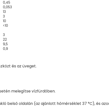
0,45
B6-vitamin
0,053
13
Folát
3
10
B12-vitamin
<10
Pantoténsav
3
Bioti
22
9,5
0,9
Ásványi anyagok
Nátrium
szközt és az üveget.
Kálium
Klorid
Kálcium
setén melegítse vízfürdőben.
Foszfor
kló belső oldalán (az ajánlott hőmérséklet 37 °C), és azon
Magnézium