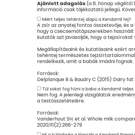
Ajánlott adagolás
(a 6. hónap végétől 
információ csak tájékoztató jellegű. Köv
Miért teljes tehéntej alapú a Kendamil tej?
A zsír az anyatej fontos összetevője, és 
hogy a csecsemőtápszerekben használt zs
kutatók azt javasolják, hogy a tejzsíro
Megállapításaink és kutatásaink ezért arr
tehéntej természetes tejzsírtartalommal 
rendelkezik, amit a babák imádni fognak.
Források:
Delplanque B & Baudry C (2015) Dairy fat in
Túl sokat fog hízni a baba a Kendamil teljes
Nem fog. A jelenlegi vizsgálatok eredmény
a testösszetételére.
Források:
Vanderhout SH. et al. Whole milk compar
2020;111(2):266-279
Mi a különbség a klasszikus Kendamil Prem