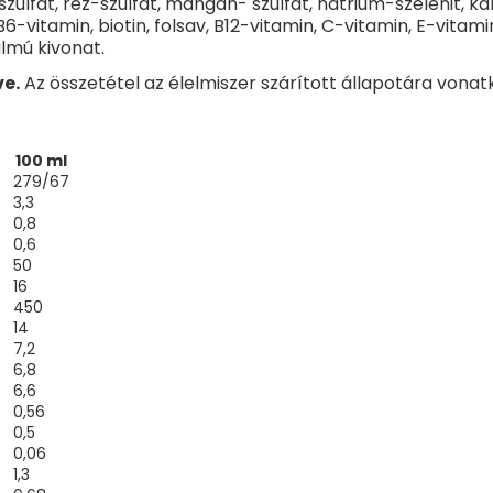
-szulfát, réz-szulfát, mangán- szulfát, nátrium-szelenit, ká
- ebből:
B6-vitamin, biotin, folsav, B12-vitamin, C-vitamin, E-vita
almú kivonat.
Telített zsírsavak
ve.
Az összetétel az élelmiszer szárított állapotára vonatk
Többszörösen telítetlen
zsírsavak
- Alfa-linolénsav (ALA)
100 ml
- Dokozahexaénsav (DHA)
279/67
3,3
- Linolsav
0,8
- Arachidonsav (AA)
0,6
50
Szénhidrát
16
450
- ebből cukrok
14
- ebből
7,2
laktóz
6,8
6,6
Rost
0,56
- ebből galakto-
0,5
oligoszacharidok
0,06
1,3
- ebből frukto-