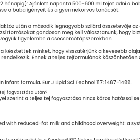
Vas
12 hónapig): Ajánlott naponta 500–600 ml tejet adni a ba
esse a baba igényeit és a gyermekorvos tanácsát.
Cink
Réz
a laktóz után a második legnagyobb szilárd összetevője az
írforrásokat gondosan meg kell választanunk, hogy bizt
Jód
kat vegyük figyelembe a csecsemőtápszerekben.
Szelén
a késztettek minket, hogy visszatérjünk a kevesebb olajat 
Mangán
rendelkezik. Ennek a teljes tejformulának köszönhetően a
Fluor
Egyéb
Taurin
 infant formula. Eur J Lipid Sci Technol 117: 1487–1488.
Kolin
 tej fogyasztása után?
ei szerint a teljes tej fogyasztása nincs káros hatással
Inozitol
L-Karnitin
ed with reduced-fat milk and childhood overweight: a s
ium termékcsalád és a Kendamil BIO Nature termékcsalád között