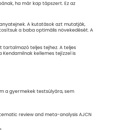
0,75
mg
bának, ha már kap tápszert. Ez az
0,45
mg
0,053
mg
 anyatejnek. A kutatások azt mutatják,
osítsuk a baba optimális növekedését. A
13
μg
3,0
μg
tartalmazó teljes tejhez. A teljes
10
μg
 Kendamilnak kellemes tejízzel is
id
<10
μg
3,0
mg
22
mg
 sem a gyermekek testsúlyára, sem
9,5
mg
0,90
mg
ystematic review and meta-analysis AJCN
?