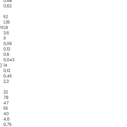
0,68
oligoszacharidok
0,62
Fehérje
1
52
- ebből tejsavófehérje
1,35
TE
1,8
- ebből kazein
3,6
11
0,06
Vitaminok
0,13
0,6
A-vitamin
0,043
D3-vitamin
)
14
0,12
E-vitamin
0,45
2,3
K1-vitamin
32
C-
78
vitam
47
Thiamin (B1)
55
40
Riboflavin (B2)
4,6
0,75
Niacin