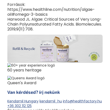
Források:
https://www.healthline.com/nutrition/algae-
oil#omega-3-basics
Harwood JL. Algae: Critical Sources of Very Long-
Chain Polyunsaturated Fatty Acids. Biomolecules.
2019;9(11):708.
60 years heritage
Queen's Award
Van kérdésed? írj nekünk
Kendamil Hungary
kendamil_hu
info@healthfactory.hu
+36 302 112 125