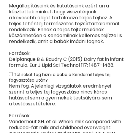
Megállapításaink és kutatásaink ezért arra
késztettek minket, hogy visszatérjünk
a kevesebb olajat tartalmazó teljes tejhez. A
teljes tehéntej természetes tejzsírtartalommal
rendelkezik. Ennek a teljes tejformulának
köszönhetően a Kendamilnak kellemes tejízzel is
rendelkezik, amit a babák imádni fognak.
Források:
Delplanque B & Baudry C (2015) Dairy fat in infant
formula. Eur J Lipid Sci Technol 117: 1487–1488.
Túl sokat fog hízni a baba a Kendamil teljes tej
fogyasztása után?
Nem fog. A jelenlegi vizsgálatok eredményei
szerint a teljes tej fogyasztása nincs káros
hatással sem a gyermekek testsúlyára, sem
a testösszetételére.
Források:
Vanderhout SH. et al. Whole milk compared with
reduced-fat milk and childhood overweight: