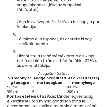
Adjon hozzá megfelelő számú
adagolókanalat (lásd az adagolási
táblázatot).
Zárja le az üveget, és jól rázza fel, hogy a por
feloldódjon.
Távolítsa el a kupakot, és cserélje ki egy
sterilizált cumira.
Ellenőrizze a tej hőmérsékletét a csuklója
belső oldalán (ajánlott hőmérséklet 37°C),
és azonnal tálalja.
Adagolási táblázat
Vízmennyisé
Adagolókanál szá
Az elkészített tej
g 1 adagra
ma 1 adagban
mennyisége
90 ml
3
100 ml
180 ml
6
200 ml
Fontos etetési utasítás:
Minden egyes adag
elkészítése után mindig gondosan zárja le
a csomagot. Használja a megfelelő mennyiségű,