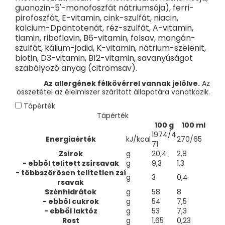
Ajánlott adagolás
: 1 igazított adagolókanál = 4,6 g por 30 ml
guanozin-5'-monofoszfát nátriumsója), ferri-
vízhez. Előkészítési útmutató: Használjon 3 igazított
pirofoszfát, E-vitamin, cink-szulfát, niacin,
kiskanálnyit 90 ml vízhez, hogy 100 ml tejet készítsen. 180 ml
kalcium-Dpantotenát, réz-szulfát, A-vitamin,
vízhez használjon 6 igazított kiskanálnyit, hogy 200 ml tejet
tiamin, riboflavin, B6-vitamin, folsav, mangán-
készítsen.
szulfát, kálium-jodid, K-vitamin, nátrium-szelenit,
Tárolás:
Hűvös, száraz helyen tárolja. Védő légtérbe
biotin, D3-vitamin, B12-vitamin, savanyúságot
csomagolva. Ne hűtse vagy fagyassza le.
szabályozó anyag (citromsav).
Minőségét megőrzi:
lásd a doboz alján. Felbontás után 4
Az allergének félkövérrel vannak jelölve.
Az
héten belül felhasználható.
összetétel az élelmiszer szárított állapotára vonatkozik.
Forgalmazó: Health Academy, s. r. o., Zbraslavská 22/49, 159
Tápérték
00 Prága, Csehország.
Tápérték
Súly: 600 g.
100 g
100 ml
1974/4
Energiaérték
kJ/kcal
270/65
71
Zsírok
g
20,4
2,8
- ebből telített zsírsavak
g
9,3
1,3
- többszörösen telítetlen zsí
g
3
0,4
rsavak
Szénhidrátok
g
58
8
- ebből cukrok
g
54
7,5
- ebből laktóz
g
53
7,3
Rost
g
1,65
0,23