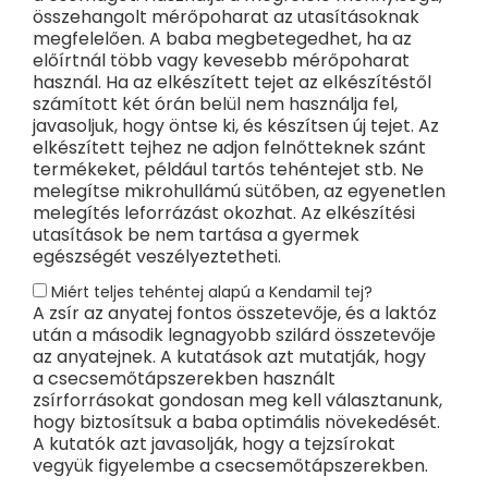
összehangolt mérőpoharat az utasításoknak
megfelelően. A baba megbetegedhet, ha az
előírtnál több vagy kevesebb mérőpoharat
használ. Ha az elkészített tejet az elkészítéstől
számított két órán belül nem használja fel,
javasoljuk, hogy öntse ki, és készítsen új tejet. Az
elkészített tejhez ne adjon felnőtteknek szánt
termékeket, például tartós tehéntejet stb. Ne
melegítse mikrohullámú sütőben, az egyenetlen
melegítés leforrázást okozhat. Az elkészítési
utasítások be nem tartása a gyermek
egészségét veszélyeztetheti.
Miért teljes tehéntej alapú a Kendamil tej?
A zsír az anyatej fontos összetevője, és a laktóz
után a második legnagyobb szilárd összetevője
az anyatejnek. A kutatások azt mutatják, hogy
a csecsemőtápszerekben használt
zsírforrásokat gondosan meg kell választanunk,
hogy biztosítsuk a baba optimális növekedését.
A kutatók azt javasolják, hogy a tejzsírokat
vegyük figyelembe a csecsemőtápszerekben.