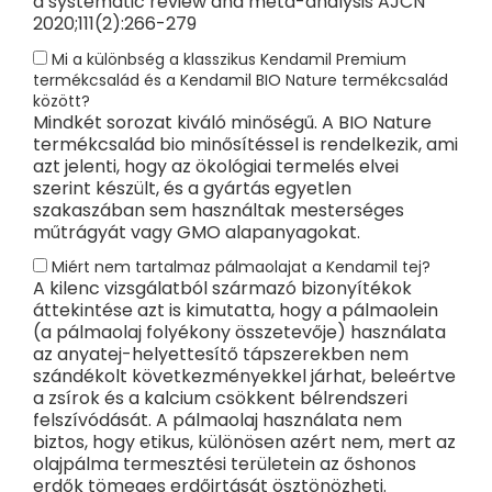
a systematic review and meta-analysis AJCN
2020;111(2):266-279
Mi a különbség a klasszikus Kendamil Premium
termékcsalád és a Kendamil BIO Nature termékcsalád
között?
Mindkét sorozat kiváló minőségű. A BIO Nature
termékcsalád bio minősítéssel is rendelkezik, ami
azt jelenti, hogy az ökológiai termelés elvei
szerint készült, és a gyártás egyetlen
szakaszában sem használtak mesterséges
műtrágyát vagy GMO alapanyagokat.
Miért nem tartalmaz pálmaolajat a Kendamil tej?
A kilenc vizsgálatból származó bizonyítékok
áttekintése azt is kimutatta, hogy a pálmaolein
(a pálmaolaj folyékony összetevője) használata
az anyatej-helyettesítő tápszerekben nem
szándékolt következményekkel járhat, beleértve
a zsírok és a kalcium csökkent bélrendszeri
felszívódását. A pálmaolaj használata nem
biztos, hogy etikus, különösen azért nem, mert az
olajpálma termesztési területein az őshonos
erdők tömeges erdőirtását ösztönözheti.