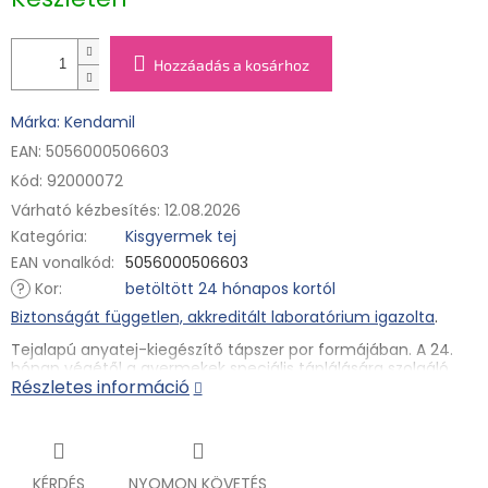
Hozzáadás a kosárhoz
Márka: Kendamil
EAN: 5056000506603
Kód:
92000072
Várható kézbesítés:
12.08.2026
Kategória
:
Kisgyermek tej
EAN vonalkód
:
5056000506603
?
Kor
:
betöltött 24 hónapos kortól
Biztonságát független, akkreditált laboratórium igazolta
.
Tejalapú anyatej-kiegészítő tápszer por formájában. A 24.
hónap végétől a gyermekek speciális táplálására szolgáló
Részletes információ
élelmiszer.
Az anyatej oligoszacharid HMO (3'GL) és prebiotikumok (GOS
és FOS) tartalmú új, továbbfejlesztett tápszer több mint 60
éves kutatáson és fejlesztésen alapul. A Kendamil Prémium
tápszert a természet legjobbjai ihlették. Alapja kiváló
KÉRDÉS
NYOMON KÖVETÉS