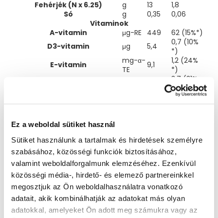
Fehérjék (N x 6.25)
g
13
1,8
Só
g
0,35
0,06
Vitaminok
A-vitamin
μg-RE
449
62 (15%*)
0,7 (10%
D3-vitamin
μg
5,4
*)
mg-α-
1,2 (24%
E-vitamin
9,1
TE
*)
3,7 (31%
K-vitamin
μg
27,2
*)
11,8 (26%
C-vitamin
mg
85,9
*)
0,07 (14%
Tiamin
mg
0,5
Ez a weboldal sütiket használ
*)
0,12 (17%
Riboflavin
mg
0,9
Sütiket használunk a tartalmak és hirdetések személyre
*)
szabásához, közösségi funkciók biztosításához,
0,7 (10%
Niacin
mg
5,1
*)
valamint weboldalforgalmunk elemzéséhez. Ezenkívül
B6-vitamin
mg
0,3
0,04
közösségi média-, hirdető- és elemező partnereinkkel
Folsav
μg
101,4
14 (11%*)
megosztjuk az Ön weboldalhasználatra vonatkozó
B12-vitamin
μg
0,7
0,1 (12%*)
adatait, akik kombinálhatják az adatokat más olyan
0,45 (15%
Pantoténsav
mg
3,3
*)
adatokkal, amelyeket Ön adott meg számukra vagy az
Biotin
μg
13
1,8 (18%*)