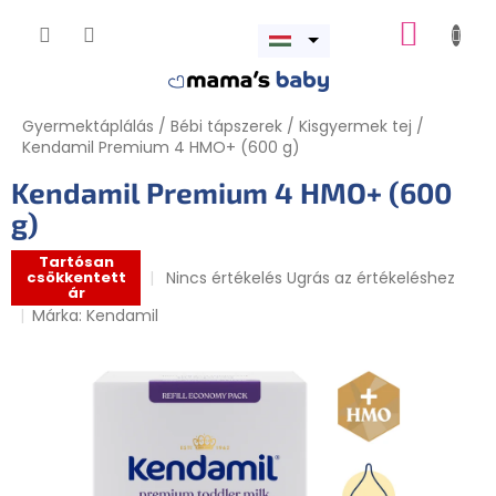
Ugrás
KOSÁR
a
Menü
fő
megnyitása
tartalomhoz
Gyermektáplálás
/
Bébi tápszerek
/
Kisgyermek tej
/
Kendamil Premium 4​ HMO+ (600 g)
Kendamil Premium 4​ HMO+ (600
g)
Tartósan
A
Nincs értékelés
Ugrás az értékeléshez
csökkentett
ár
termék
Márka:
Kendamil
átlagos
értékelése
5-
ből
0,0
csillag.