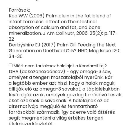
Források:
Koo WW (2006) Palm olein in the fat blend of
infant formulas: effect on theintestinal
absorption of calcium and fat, and bone
mineralization. J Am CollNutr, 2006. 25(2): p. 117-
22
Derbyshire EJ (2017) Palm Oil: Feeding the Next
Generation on Unethical Oils? NHD Mag Issue 120:
34-36.
Miért nem tartalmaz halolajat a Kendamil tej?
DHA (dokozahexaénsav) - egy omega-3 sav,
amelyet a tengeri moszatolajból nyerünk. Bár
a legtöbb ember azt hiszi, hogy a halak maguk
állítják elő az omega-3 savakat, a táplálékukban
lévő algák azok, amelyek gazdag forrásává teszik
őket ezeknek a savaknak. A halolajnak ez az
alternatívája megújuló és fenntartható
forrásokból származik, így az erre való áttérés
segít megmenteni a világ értékes tengeri
élelmiszerkészletét.