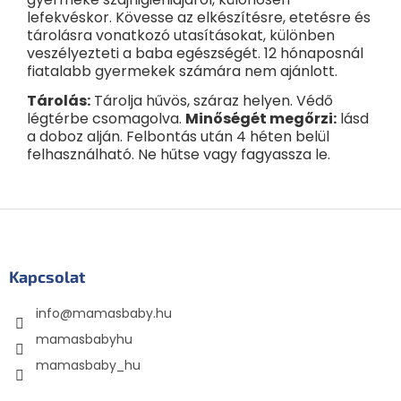
lefekvéskor. Kövesse az elkészítésre, etetésre és
tárolásra vonatkozó utasításokat, különben
veszélyezteti a baba egészségét. 12 hónaposnál
fiatalabb gyermekek számára nem ajánlott.
Tárolás:
Tárolja hűvös, száraz helyen. Védő
légtérbe csomagolva.
Minőségét megőrzi:
lásd
a doboz alján. Felbontás után 4 héten belül
felhasználható. Ne hűtse vagy fagyassza le.
L
á
b
l
Kapcsolat
é
info
@
mamasbaby.hu
c
mamasbabyhu
mamasbaby_hu