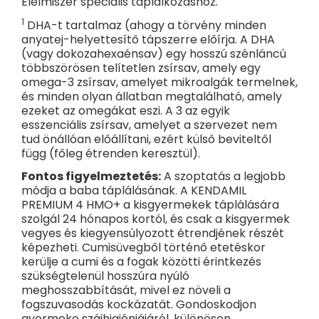
Élelmiszer speciális táplálkozáshoz.
1
DHA-t tartalmaz (ahogy a törvény minden
anyatej-helyettesítő tápszerre előírja. A DHA
(vagy dokozahexaénsav) egy hosszú szénláncú
többszörösen telítetlen zsírsav, amely egy
omega-3 zsírsav, amelyet mikroalgák termelnek,
és minden olyan állatban megtalálható, amely
ezeket az omegákat eszi. A 3 az egyik
esszenciális zsírsav, amelyet a szervezet nem
tud önállóan előállítani, ezért külső beviteltől
függ (főleg étrenden keresztül).
Fontos figyelmeztetés:
A szoptatás a legjobb
módja a baba táplálásának. A KENDAMIL
PREMIUM 4 HMO+ a kisgyermekek táplálására
szolgál 24 hónapos kortól, és csak a kisgyermek
vegyes és kiegyensúlyozott étrendjének részét
képezheti. Cumisüvegből történő etetéskor
kerülje a cumi és a fogak közötti érintkezés
szükségtelenül hosszúra nyúló
meghosszabbítását, mivel ez növeli a
fogszuvasodás kockázatát. Gondoskodjon
gyermeke szájhigiéniájáról, különösen