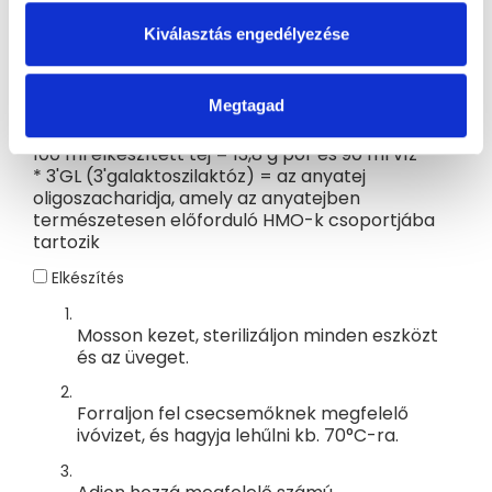
Nukleotidok
mg
19,9
2,8
Omega 3
Kiválasztás engedélyezése
Alfa-linolénsav (ALA)
mg
260
35,9
Dokozahexaénsav (DHA)
mg
62
8,6
Omega 6
Megtagad
Linolénsav (LA)
mg
2601
359
Arachidonsav (ARA)
mg
16
2,2
100 ml elkészített tej = 13,8 g por és 90 ml víz
* 3'GL (3'galaktoszilaktóz) = az anyatej
oligoszacharidja, amely az anyatejben
természetesen előforduló HMO-k csoportjába
tartozik
Elkészítés
Mosson kezet, sterilizáljon minden eszközt
és az üveget.
Forraljon fel csecsemőknek megfelelő
ivóvizet, és hagyja lehűlni kb. 70°C-ra.