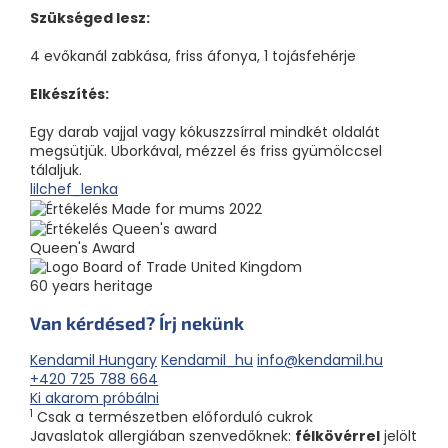
Szükséged lesz:
4 evőkanál zabkása, friss áfonya, 1 tojásfehérje
Elkészítés:
Egy darab vajjal vagy kókuszzsírral mindkét oldalát
megsütjük. Uborkával, mézzel és friss gyümölccsel
tálaljuk.
lilchef_lenka
Queen's Award
60 years heritage
Van kérdésed? Írj nekünk
Kendamil Hungary
Kendamil_hu
info@kendamil.hu
+420 725 788 664
Ki akarom próbálni
1
Csak a természetben előforduló cukrok
Javaslatok allergiában szenvedőknek:
félkövérrel
jelölt