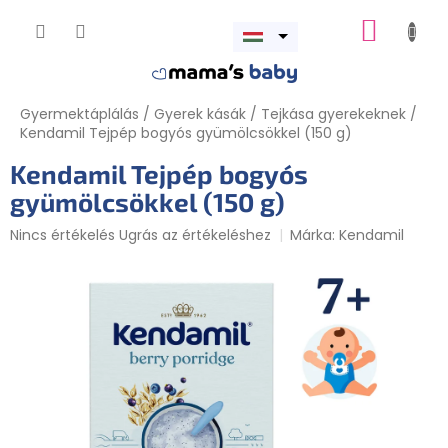
Ugrás
KOSÁR
a
Menü
fő
megnyitása
tartalomhoz
Gyermektáplálás
/
Gyerek kásák
/
Tejkása gyerekeknek
/
Kendamil Tejpép bogyós gyümölcsökkel (150 g)
Kendamil Tejpép bogyós
gyümölcsökkel (150 g)
A
Nincs értékelés
Ugrás az értékeléshez
Márka:
Kendamil
termék
átlagos
értékelése
5-
ből
0,0
csillag.