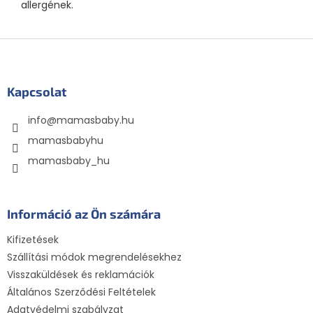
allergének.
L
á
b
l
Kapcsolat
é
info
@
mamasbaby.hu
c
mamasbabyhu
mamasbaby_hu
Információ az Ön számára
Kifizetések
Szállítási módok megrendelésekhez
Visszaküldések és reklamációk
Általános Szerződési Feltételek
Adatvédelmi szabályzat