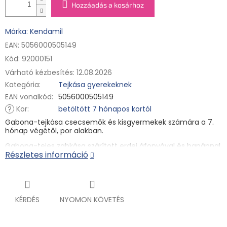
Hozzáadás a kosárhoz
Márka: Kendamil
EAN: 5056000505149
Kód:
92000151
Várható kézbesítés:
12.08.2026
Kategória
:
Tejkása gyerekeknek
EAN vonalkód
:
5056000505149
?
Kor
:
betöltött 7 hónapos kortól
Gabona-tejkása csecsemők és kisgyermekek számára a 7.
hónap végétől, por alakban.
Gabona-tejes zabkása szárított erdei áfonyával és banánnal
Részletes információ
és feketeribizli pehellyel. Az enyhén édes íz kizárólag az érett
gyümölcsnek köszönhető. Ne keressenek benne más cukrot,
mert tudjuk, hogy a gyerekeknek nem szabad hozzászokniuk
az édes ízhez. A 7. hónaptól azonban már élvezhetik ezt a
finomságot. Szerkezete a most világra jövő új fogakhoz
igazodik, így a kicsik megtanulják használni. A zabkása már
KÉRDÉS
NYOMON KÖVETÉS
tartalmaz tejet, így csak keverje össze forralt hideg vízzel, és
máris fogyasztható!