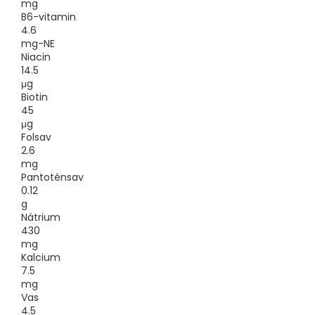
mg
B6-vitamin
4.6
mg-NE
Niacin
14.5
μg
Biotin
45
μg
Folsav
2.6
mg
Pantoténsav
0.12
g
Nátrium
430
mg
Kalcium
7.5
mg
Vas
4.5