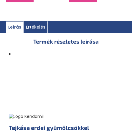
ásványi anyagok (kalcium-karbonát, cink-szulfát), vas-
pirofoszfát), vitaminok (A-vitamin, D3-vitamin, E-vitamin, C-
vitamin, tiamin (B1-vitamin), B2-vitamin, B6-vitamin, niacin,
folsav, pantoténsav, biotin), természetes aromák. 6 g
áfonyából, 4 g fekete ribizliből, 0,5 g citromból és 52 g
banánból készült. Az allergéneket
NAGYBETŰVEL
jelöljük a
Leírás
Értékelés
kompozícióban.
GLUTÉNT
tartalmaz. Az összetétel az
élelmiszer szárított állapotára vonatkozik. A csomag kb.5
Termék részletes leírása
adagot tartalmaz.
Tápérték
100 g-ra
1 adagban
**
1673 kJ / 396
502 kJ / 119
Energia
kcal
kcal
Zsírok
7,3 g
2,2 g
Ebből telített zsírsavak
1 g
0,3 g
Szénhidrátok
65 g
20 g
Ebből cukrok
32 g
9,6 g
Rost
4,5 g
1,4 g
Fehérje
15,4 g
4,6 g
Tejkása erdei gyümölcsökkel
Só
0,3 g
0,09 g