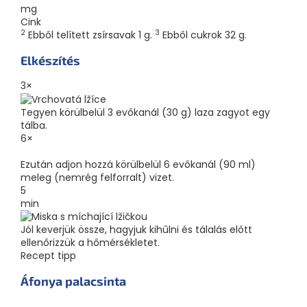
mg
Cink
2
3
Ebből telített zsírsavak 1 g.
Ebből cukrok 32 g.
Elkészítés
3×
Tegyen körülbelül 3 evőkanál (30 g) laza zagyot egy
tálba.
6×
Ezután adjon hozzá körülbelül 6 evőkanál (90 ml)
meleg (nemrég felforralt) vizet.
5
min
Jól keverjük össze, hagyjuk kihűlni és tálalás előtt
ellenőrizzük a hőmérsékletet.
Recept tipp
Áfonya palacsinta