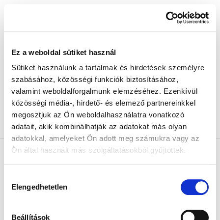
Ugrás
KOSÁR
a
Menü
fő
megnyitása
tartalomhoz
Ez a weboldal sütiket használ
Márka
/
Kendamum
Sütiket használunk a tartalmak és hirdetések személyre
Kendamum
szabásához, közösségi funkciók biztosításához,
valamint weboldalforgalmunk elemzéséhez. Ezenkívül
közösségi média-, hirdető- és elemező partnereinkkel
Az összes szűrő megjelenítése »
megosztjuk az Ön weboldalhasználatra vonatkozó
A márka
Kendamum
semmilyen terméke nem található...
adatait, akik kombinálhatják az adatokat más olyan
adatokkal, amelyeket Ön adott meg számukra vagy az
L
Ön által használt más szolgáltatásokból gyűjtöttek.
á
b
l
Kapcsolat
Hozzájárulás
é
Elengedhetetlen
kiválasztása
info
@
mamasbaby.hu
c
mamasbabyhu
Beállítások