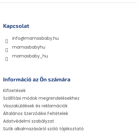
L
á
b
l
Kapcsolat
é
info
@
mamasbaby.hu
c
mamasbabyhu
mamasbaby_hu
Információ az Ön számára
Kifizetések
Szállítási módok megrendelésekhez
Visszaküldések és reklamációk
Általános Szerződési Feltételek
Adatvédelmi szabályzat
Sütik alkalmazásáról szóló tájékoztató