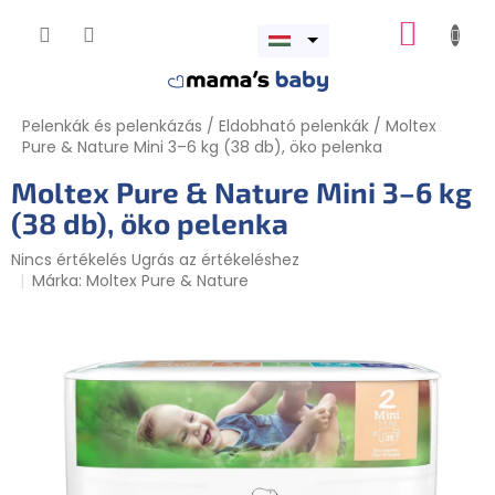
Ugrás
KOSÁR
a
Menü
fő
megnyitása
tartalomhoz
Pelenkák és pelenkázás
/
Eldobható pelenkák
/
Moltex
Pure & Nature Mini 3–6 kg (38 db), öko pelenka
Moltex Pure & Nature Mini 3–6 kg
(38 db), öko pelenka
A
Nincs értékelés
Ugrás az értékeléshez
termék
Márka:
Moltex Pure & Nature
átlagos
értékelése
5-
ből
0,0
csillag.