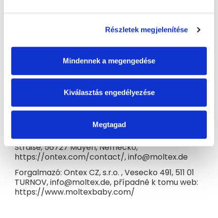
csomagolás 100%-ban megújuló energia
felhasználásával és klóros fehérítés nélkül készül.
Tökéletes felszívódás a pelenka speciális
Részletek megjelenítése
csatornáinak köszönhetően, amelyek
felgyorsítják a folyadék felszívódását a pelenka
magjába.
Mindennek a megengedése
Összetevők:
Cellulóz (100% klórmentes, FSC
tanúsítvánnyal), pamut, szuperabszorbens
polimer, PLA (növényi forrásból), polietilén
Kiválasztás engedélyezése
szerves anyagból, polipropilén (15% organikus
pamutból), polietilén, poliuretán.
Tárolás
: 0-25 °C hőmérsékleten tárolandó.
Megtagad
Gyártó: Ontex Mayen GmbH, Nikolaus-Otto-
Straße, 56727 Mayen, Německo,
https://ontex.com/contact/, info@moltex.de
Forgalmazó: Ontex CZ, s.r.o. , Vesecko 491, 511 01
TURNOV, info@moltex.de, případně k tomu web:
https://www.moltexbaby.com/