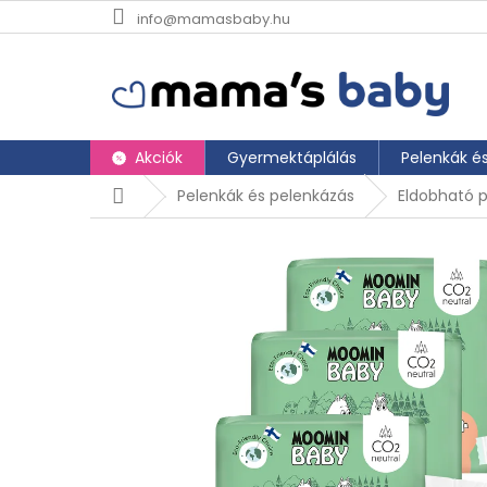
Ugrás a fő tartalomhoz
info@mamasbaby.hu
Akciók
Gyermektáplálás
Pelenkák é
Kezdőlap
Pelenkák és pelenkázás
Eldobható 