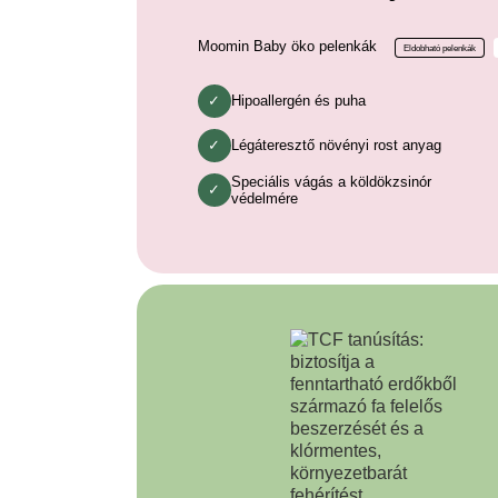
Moomin Baby öko pelenkák
Eldobható pelenkák
Hipoallergén és puha
Légáteresztő növényi rost anyag
Speciális vágás a köldökzsinór
védelmére