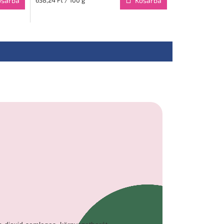
osárba
Kosárba
át pelenkák a legigényesebb igényeket is
gnak köszönhetően még fokozott mozgás mellett
00%-os védelmet nyújtanak a szivárgás ellen.
ólag megújuló energiaforrásokat használnak,
áros szén-dioxid-kibocsátást, és a gyártás során
dent újrahasznosítanak vagy visszaalakítanak
. r. o., Zbraslavská 22/49, Prága 5, 159 00,