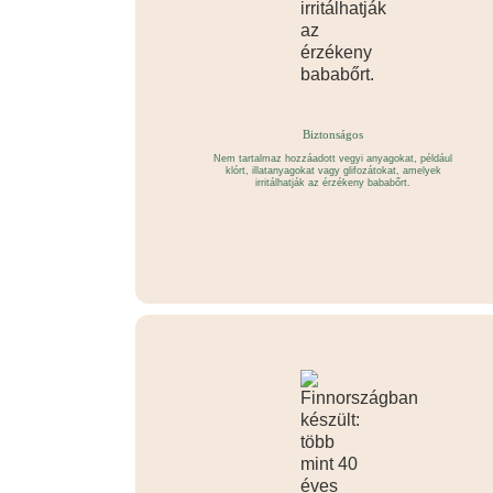
Biztonságos
Nem tartalmaz hozzáadott vegyi anyagokat, például
klórt, illatanyagokat vagy glifozátokat, amelyek
irritálhatják az érzékeny bababőrt.