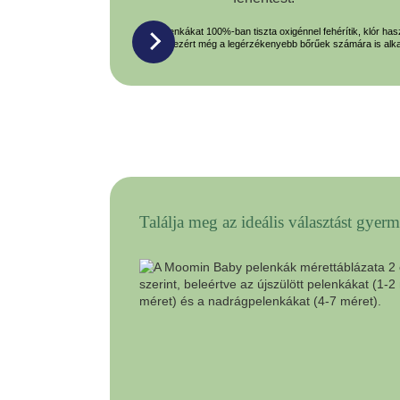
A pelenkákat 100%-ban tiszta oxigénnel fehérítik, klór has
ezért még a legérzékenyebb bőrűek számára is alk
Találja meg az ideális választást gyer