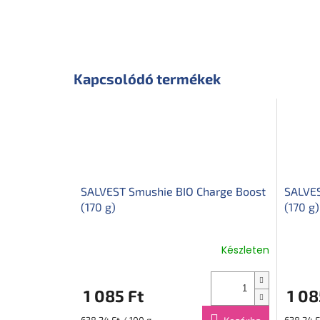
Kapcsolódó termékek
SALVEST Smushie BIO Charge Boost
SALVES
(170 g)
(170 g)
Készleten
1 085 Ft
1 08
Egységár:
Egységár
638,24 Ft / 100 g
638,24 F