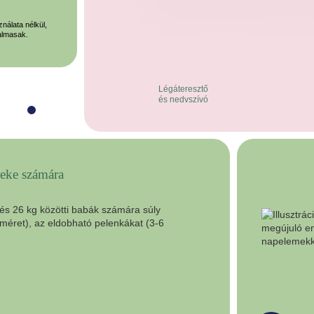
ználata nélkül,
Pelenkáink nem tartalmaznak hozzáadott vegyi anyagok
almasak.
bőrgyógyászatilag is teszteltek.
Légáteresztő
és nedvszívó
meke számára
A napen
termelésünk