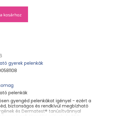
a kosárhoz
6
ató gyerek pelenkák
00581108
csomag
ató pelenkák
ösen gyengéd pelenkákat igényel - ezért a
d, biztonságos és rendkívül megbízható
lergének és Dermatest® tanúsítvánnyal
zármazó cellulózzal készülnek, és FSC
A cellulózt a gyártás során csak oxigénnel
kenyebb bőr számára is alkalmasak.