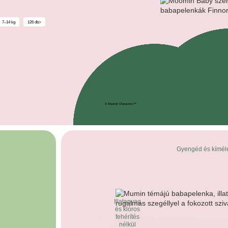
7–14 kg
126 db>
© Moomin Characters™
Gyengéd és kíméle
Illatanyag
és klóros
fehérítés
nélkül