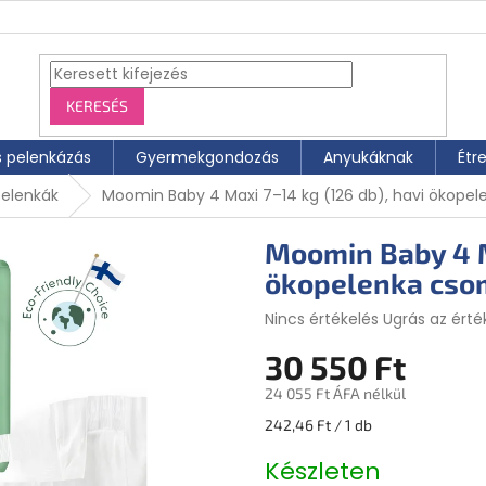
KERESÉS
s pelenkázás
Gyermekgondozás
Anyukáknak
Étr
pelenkák
Moomin Baby 4 Maxi 7–14 kg (126 db), havi ökope
Moomin Baby 4 M
ökopelenka cso
A termék átlagos értékelése 5-
Nincs értékelés
Ugrás az érté
30 550 Ft
24 055 Ft ÁFA nélkül
Egységár:
242,46 Ft / 1 db
Készleten