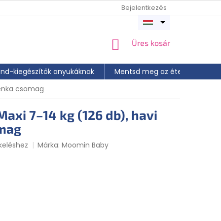
Bejelentkezés
Menü
megnyitása
KOSÁR
Üres kosár
end-kiegészítők anyukáknak
Mentsd meg az ételt
📝 A
lenka csomag
axi 7–14 kg (126 db), havi
mag
ből 0,0 csillag.
keléshez
Márka:
Moomin Baby