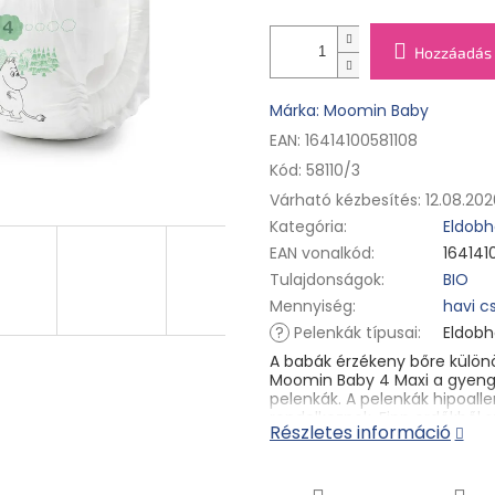
Hozzáadás 
Márka: Moomin Baby
EAN: 16414100581108
Kód:
58110/3
Várható kézbesítés:
12.08.202
Kategória
:
Eldobh
EAN vonalkód
:
164141
Tulajdonságok
:
BIO
Mennyiség
:
havi 
?
Pelenkák típusai
:
Eldobh
A babák érzékeny bőre külön
Moomin Baby 4 Maxi a gyengé
pelenkák. A pelenkák hipoal
rendelkeznek. Finn erdőkből s
Részletes információ
tanúsítvánnyal rendelkeznek. 
fehérítik, így még a legérzé
✓ 100% klórmentes