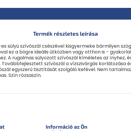
Termék részletes leírása
l-es súlyú szívószál csészével kisgyermeke bármilyen szög
cióval ez a bögre ideális útközben vagy otthon is - gyakor
ez. A rugalmas súlyozott szívószál kíméletes az ínyhez, 
 Továbbfejlesztett szívószál a vízszivárgás korlátozása 
ószál egyszerű tisztítását szolgáló kefével. Nem tarta
as. Szín rózsaszín.
at
Információ az Ön