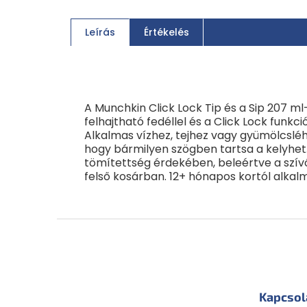
Leírás
Értékelés
A Munchkin Click Lock Tip és a Sip 207 m
felhajtható fedéllel és a Click Lock funk
Alkalmas vízhez, tejhez vagy gyümölcsléh
hogy bármilyen szögben tartsa a kelyhet.
tömítettség érdekében, beleértve a szív
felső kosárban. 12+ hónapos kortól alkalm
L
á
b
l
é
Kapcsol
c