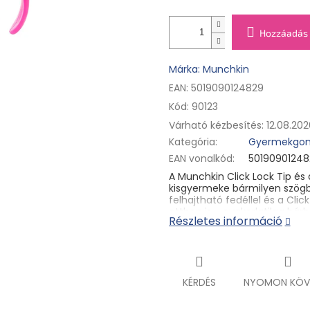
Hozzáadás 
Márka: Munchkin
EAN: 5019090124829
Kód:
90123
Várható kézbesítés:
12.08.202
Kategória
:
Gyermekgon
EAN vonalkód
:
50190901248
A Munchkin Click Lock Tip és 
kisgyermeke bármilyen szögbe
felhajtható fedéllel és a Cli
otthon is - gyakorlatilag bá
Részletes információ
KÉRDÉS
NYOMON KÖV