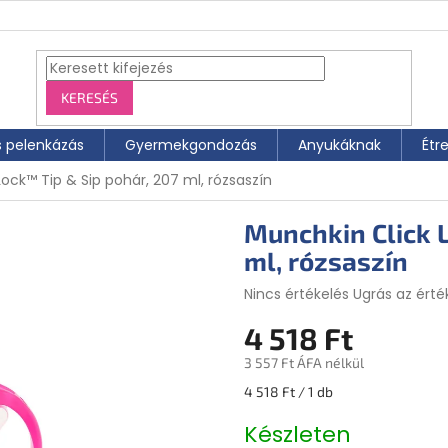
KERESÉS
s pelenkázás
Gyermekgondozás
Anyukáknak
Étr
ock™ Tip & Sip pohár, 207 ml, rózsaszín
Munchkin Click 
ml, rózsaszín
A
Nincs értékelés
Ugrás az érté
termék
4 518 Ft
átlagos
értékelése
3 557 Ft ÁFA nélkül
5-
ből
Egységár:
4 518 Ft / 1 db
0,0
csillag.
Készleten