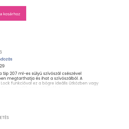
a kosárhoz
6
dozás
29
a Sip 207 ml-es súlyú szívószál csészével
n megtarthatja és ihat a szívószálból. A
ck Lock funkcióval ez a bögre ideális útközben vagy
rhol megakadályozza a kiömlést.
ETÉS