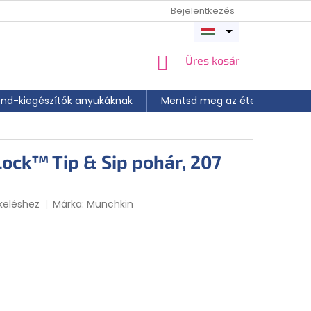
Bejelentkezés
Menü
megnyitása
KOSÁR
Üres kosár
end-kiegészítők anyukáknak
Mentsd meg az ételt
📝 A
Lock™ Tip & Sip pohár, 207
keléshez
Márka:
Munchkin