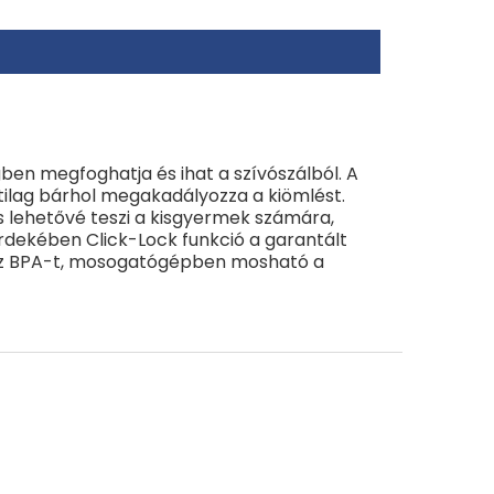
ben megfoghatja és ihat a szívószálból. A
latilag bárhol megakadályozza a kiömlést.
és lehetővé teszi a kisgyermek számára,
érdekében Click-Lock funkció a garantált
lmaz BPA-t, mosogatógépben mosható a