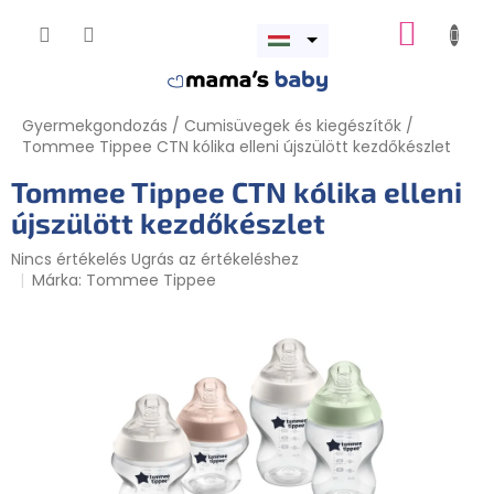
Ugrás
KOSÁR
a
Menü
fő
megnyitása
tartalomhoz
Gyermekgondozás
/
Cumisüvegek és kiegészítők
/
Tommee Tippee CTN kólika elleni újszülött kezdőkészlet
Tommee Tippee CTN kólika elleni
újszülött kezdőkészlet
A
Nincs értékelés
Ugrás az értékeléshez
termék
Márka:
Tommee Tippee
átlagos
értékelése
5-
ből
0,0
csillag.