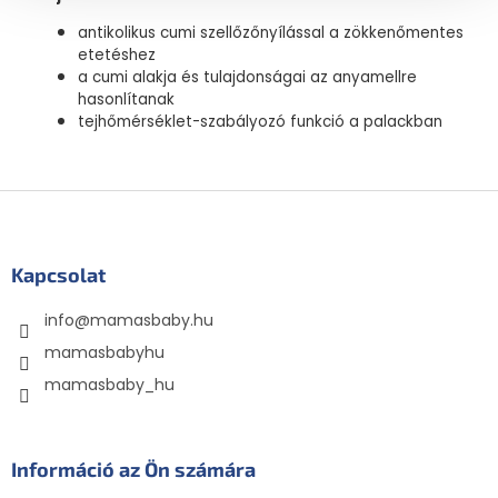
antikolikus cumi szellőzőnyílással a zökkenőmentes
etetéshez
a cumi alakja és tulajdonságai az anyamellre
hasonlítanak
tejhőmérséklet-szabályozó funkció a palackban
L
á
b
l
Kapcsolat
é
info
@
mamasbaby.hu
c
mamasbabyhu
mamasbaby_hu
Információ az Ön számára