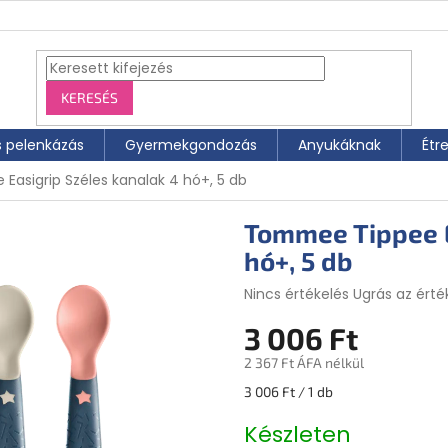
KERESÉS
s pelenkázás
Gyermekgondozás
Anyukáknak
Étr
asigrip Széles kanalak 4 hó+, 5 db
Tommee Tippee E
hó+, 5 db
A
Nincs értékelés
Ugrás az érté
termék
3 006 Ft
átlagos
értékelése
2 367 Ft ÁFA nélkül
5-
ből
Egységár:
3 006 Ft / 1 db
0,0
csillag.
Készleten