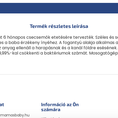
Termék részletes leírása
6 hónapos csecsemők etetésére tervezték. Széles és seké
es a baba érzékeny ínyéhez. A fogantyú alakja alkalmas
 Az anyag ellenáll a harapásnak és a kanál földre esésének
ár 99,99%-kal csökkenti a baktériumok számát. Mosogatóg
at
Információ az Ön
számára
@
mamasbaby.hu