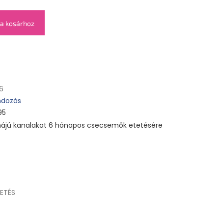
a kosárhoz
6
dozás
95
ájú kanalakat 6 hónapos csecsemők etetésére
ETÉS