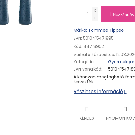
Hozzáadás 
Márka: Tommee Tippee
EAN: 5010415471895
Kód:
44718902
Várható kézbesítés:
12.08.202
Kategória
:
Gyermekgon
EAN vonalkód
:
50104154718
A könnyen megfogható form
tervezték.
Részletes információ
KÉRDÉS
NYOMON KÖV