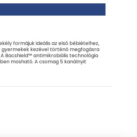
ly formájuk ideális az első bébiételhez,
 a gyermekek kezével történő megfogásra
. A Bacshield™ antimikrobiális technológia
épben mosható. A csomag 5 kanálnyit