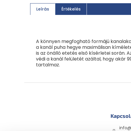
Leírás
Értékelés
A könnyen megfogható formájú kanalakat 
a kanál puha hegye maximálisan kímélet
is az önálló etetés első kísérletei során.
védi a kanál felületét azáltal, hogy ak
tartalmaz.
L
á
b
l
é
Kapcsol
c
info