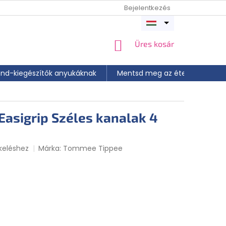
Bejelentkezés
Menü
megnyitása
KOSÁR
Üres kosár
end-kiegészítők anyukáknak
Mentsd meg az ételt
📝 A
asigrip Széles kanalak 4
keléshez
Márka:
Tommee Tippee