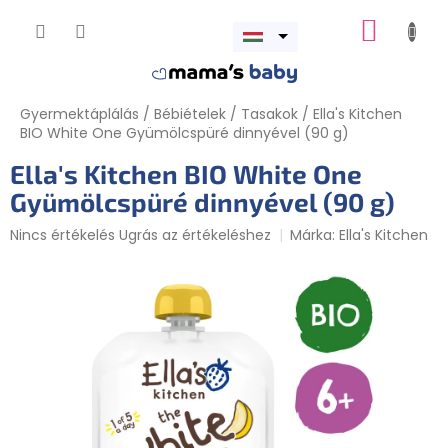
Ugrás
KOSÁR
a
Menü
fő
megnyitása
tartalomhoz
Gyermektáplálás
/
Bébiételek
/
Tasakok
/
Ella's Kitchen
BIO White One Gyümölcspüré dinnyével (90 g)
Ella's Kitchen BIO White One
Gyümölcspüré dinnyével (90 g)
A
Nincs értékelés
Ugrás az értékeléshez
Márka:
Ella's Kitchen
termék
átlagos
értékelése
5-
ből
0,0
csillag.