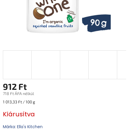
912 Ft
718 Ft ÁFA nélkül
Egységár:
1 013,33 Ft / 100 g
Kiárusítva
Márka: Ella's Kitchen