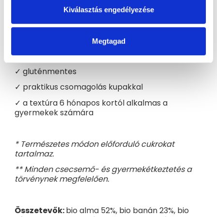
Fő jellemzők
Kiválasztás engedélyezése
✓ BIO minőség
✓ hozzáadott cukor nélkül*
Megtagad
✓ színezékek és tartósítószerek nélkül**
✓ gluténmentes
✓ praktikus csomagolás kupakkal
✓ a textúra 6 hónapos kortól alkalmas a
gyermekek számára
* Természetes módon előforduló cukrokat
tartalmaz.
** Minden csecsemő- és gyermekétkeztetés a
törvénynek megfelelően.
Összetevők:
bio alma 52%, bio banán 23%, bio