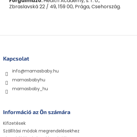
Forgalmazó:
Health Academy, s. r. o.,
Zbraslavská 22 / 49, 159 00, Prága, Csehország.
L
á
b
l
Kapcsolat
é
info
@
mamasbaby.hu
c
mamasbabyhu
mamasbaby_hu
Információ az Ön számára
Kifizetések
Szállítási módok megrendelésekhez