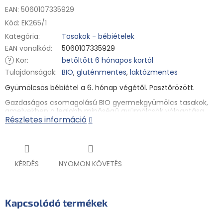
EAN: 5060107335929
Kód:
EK265/1
Kategória
:
Tasakok - bébiételek
EAN vonalkód
:
5060107335929
?
Kor
:
betöltött 6 hónapos kortól
Tulajdonságok
:
BIO
,
gluténmentes
,
laktózmentes
Gyümölcsös bébiétel a 6. hónap végétől. Pasztőrözött.
Gazdaságos csomagolású BIO gyermekgyümölcs tasakok,
amelyekben a legjobb minőségű gyümölcsök válogatása
Részletes információ
várja a kis étkezőket. Ezenkívül a dinnyét, az ananászt, a
kókuszt és az almát kíméletes pasztőrözési eljárással
dolgozzák fel, hogy megőrizzék ezen összetevők tápértékét.
Mindössze egy csepp citromlé adja meg a megfelelő
pikantériát a tasakoknak. Ez az ízlelőbimbók és az éhes
pocakok kordában tartására szolgál.
KÉRDÉS
NYOMON KÖVETÉS
Fő jellemzők
✓ BIO minőség
Kapcsolódó termékek
✓ hozzáadott cukor nélkül*
✓ színezékek és tartósítószerek nélkül**