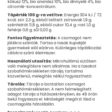
kókusz 12%, bio ananász 10%, bio dinnyelé 4%, bio
citromlé-koncentrátum.
Tápérték 100 g-ra vetítve:
Energia 304 kJ / 72
kcal; zsír 2,3 g, ebből telített zsírsavak 1,9 g;
szénhidrát 11,8 g, ebből cukor 10,4 g; rost 1,0 g;
fehérje 0,6 g; sůl 0,03 g.
Fontos figyelmeztetés:
A csomagot nem
játékra szánták. Tartsa a tasak kupakját
gyermekek elől elzárva. Különleges táplálkozási
célokra szánt élelmiszer.
Használati utasítás:
Mikrohullámú sütőben
való melegítésre nem alkalmas. Ha a tasakot
szobahőmérsékleten tárolja, tartalma
közvetlenül, melegítés nélkül fogyasztható.
Tárolás:
Tárolja a bontatlan csomagot
szobahőmérsékleten. A nem felmelegített
adagot tárolja a hűtőszekrényben, és 48 órán
belül fogyassza el. Minőségét megőrzi: lásd a
csomagolás hátoldalán.