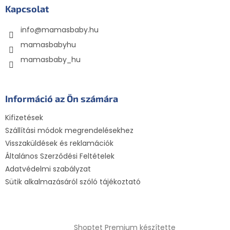
l
Kapcsolat
é
info
@
mamasbaby.hu
c
mamasbabyhu
mamasbaby_hu
Információ az Ön számára
Kifizetések
Szállítási módok megrendelésekhez
Visszaküldések és reklamációk
Általános Szerződési Feltételek
Adatvédelmi szabályzat
Sütik alkalmazásáról szóló tájékoztató
Shoptet Premium készítette