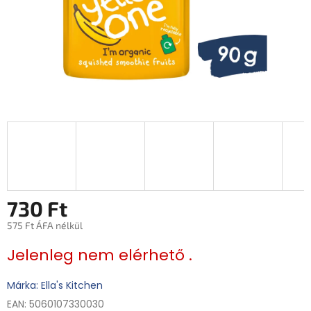
730 Ft
575 Ft ÁFA nélkül
Egységár:
Jelenleg nem elérhető .
Márka: Ella's Kitchen
EAN: 5060107330030