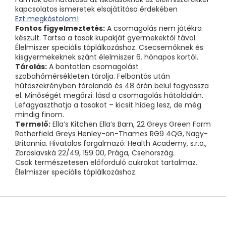
kapcsolatos ismeretek elsajátítása érdekében
Ezt megkóstolom!
Fontos figyelmeztetés:
A csomagolás nem játékra
készült. Tartsa a tasak kupakját gyermekektől távol.
Élelmiszer speciális táplálkozáshoz. Csecsemőknek és
kisgyermekeknek szánt élelmiszer 6. hónapos kortól.
Tárolás:
A bontatlan csomagolást
szobahőmérsékleten tárolja. Felbontás után
hűtőszekrényben tárolandó és 48 órán belül fogyassza
el. Minőségét megőrzi: lásd a csomagolás hátoldalán.
Lefagyaszthatja a tasakot – kicsit hideg lesz, de még
mindig finom.
Termelő:
Ella’s Kitchen Ella’s Barn, 22 Greys Green Farm
Rotherfield Greys Henley-on-Thames RG9 4QG, Nagy-
Britannia. Hivatalos forgalmazó: Health Academy, s.r.o.,
Zbraslavská 22/49, 159 00, Prága, Csehország.
Csak természetesen előforduló cukrokat tartalmaz.
Élelmiszer speciális táplálkozáshoz.
L
á
b