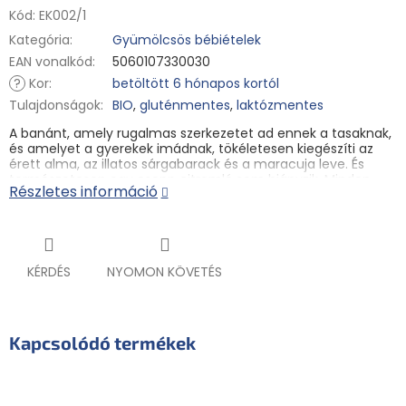
Kód:
EK002/1
Kategória
:
Gyümölcsös bébiételek
EAN vonalkód
:
5060107330030
?
Kor
:
betöltött 6 hónapos kortól
Tulajdonságok
:
BIO
,
gluténmentes
,
laktózmentes
A banánt, amely rugalmas szerkezetet ad ennek a tasaknak,
és amelyet a gyerekek imádnak, tökéletesen kiegészíti az
érett alma, az illatos sárgabarack és a maracuja leve. És
természetesen egy csepp citromlé sem hiányzik. Minden
Részletes információ
tökéletesen hangolt és természetesen BIO minőségben.
Semmi másra nincs szükség - sem vízre, sem hozzáadott
cukorra, sem bármi másra. A napon és a tiszta
természetben érlelt gyümölcsökben minden szükséges
tápanyag megtalálható. Röviden, a 6. hónap végétől a
KÉRDÉS
NYOMON KÖVETÉS
kicsiknek készült.
Fő jellemzők:
✓ BIO minőség
✓ hozzáadott cukor nélkül
Kapcsolódó termékek
✓ hozzáadott víz nélkül
✓ mesterséges színezékek és tartósítószerek nélkül
✓ gluténmentes és laktózmentes
✓ praktikus csomagolás kupakkal