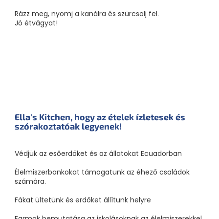
Rázz meg, nyomj a kanálra és szürcsölj fel.
Jó étvágyat!
Ella's Kitchen, hogy az ételek ízletesek és
szórakoztatóak legyenek!
Védjük az esőerdőket és az állatokat Ecuadorban
Élelmiszerbankokat támogatunk az éhező családok
számára.
Fákat ültetünk és erdőket állítunk helyre
Farmok bemutatása az iskolásoknak az élelmiszerekkel