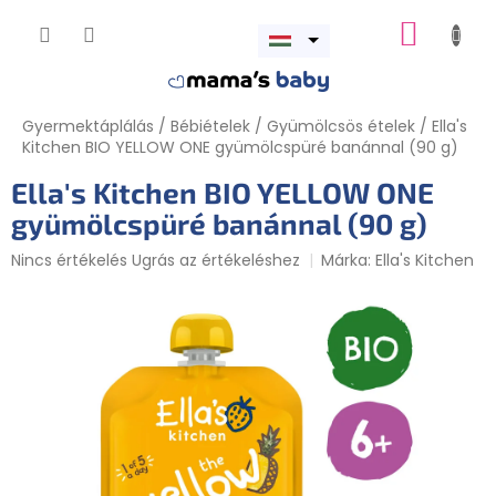
Ugrás
KOSÁR
a
Menü
fő
megnyitása
tartalomhoz
Gyermektáplálás
/
Bébiételek
/
Gyümölcsös ételek
/
Ella's
Kitchen BIO YELLOW ONE gyümölcspüré banánnal (90 g)
Ella's Kitchen BIO YELLOW ONE
gyümölcspüré banánnal (90 g)
A
Nincs értékelés
Ugrás az értékeléshez
Márka:
Ella's Kitchen
termék
átlagos
értékelése
5-
ből
0,0
csillag.