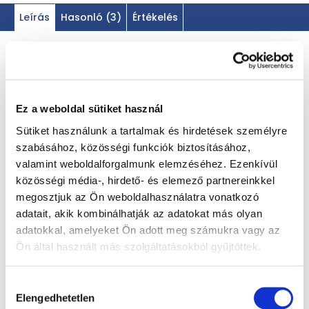
Leírás
Hasonló (3)
Értékelés
Termék részletes leírása
EAN
Ez a weboldal sütiket használ
Szia, 100% gyümölcspüré vagyok
bio
Sütiket használunk a tartalmak és hirdetések személyre
banánból és egyéb gyümölcsökből
szabásához, közösségi funkciók biztosításához,
+ egy csepp citromlé
valamint weboldalforgalmunk elemzéséhez. Ezenkívül
közösségi média-, hirdető- és elemező partnereinkkel
megosztjuk az Ön weboldalhasználatra vonatkozó
adatait, akik kombinálhatják az adatokat más olyan
BIO banán
adatokkal, amelyeket Ön adott meg számukra vagy az
40 %
Ön által használt más szolgáltatásokból gyűjtöttek.
BIO alma
37 %
Hozzájárulás
Elengedhetetlen
kiválasztása
BIO sárgabarack