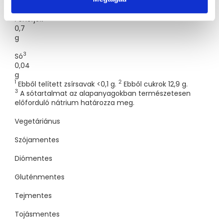
g
Fehérjék
0,7
g
3
Só
0,04
g
1
2
Ebből telített zsírsavak <0,1 g.
Ebből cukrok 12,9 g.
3
A sótartalmat az alapanyagokban természetesen
előforduló nátrium határozza meg.
Vegetáriánus
Szójamentes
Diómentes
Gluténmentes
Tejmentes
Tojásmentes