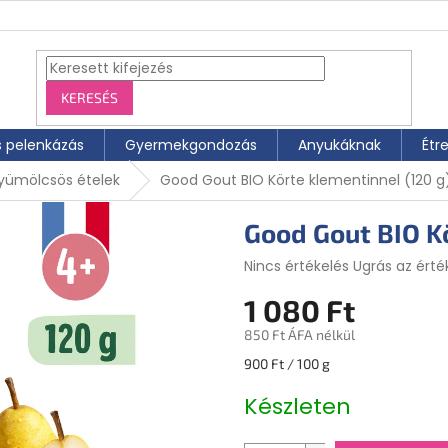
KERESÉS
s pelenkázás
Gyermekgondozás
Anyukáknak
Étr
yümölcsös ételek
Good Gout BIO Körte klementinnel (120 g
Good Gout BIO K
A
Nincs értékelés
Ugrás az érté
termék
1 080 Ft
átlagos
értékelése
850 Ft ÁFA nélkül
5-
ből
Egységár:
900 Ft / 100 g
0,0
csillag.
Készleten