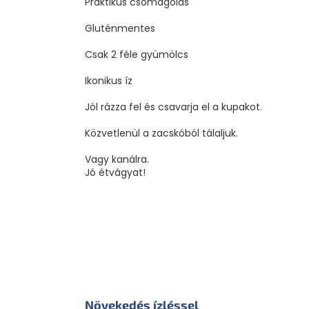
Praktikus csomagolás
Gluténmentes
Csak 2 féle gyümölcs
Ikonikus íz
Jól rázza fel és csavarja el a kupakot.
Közvetlenül a zacskóból tálaljuk.
Vagy kanálra.
Jó étvágyat!
Növekedés ízléssel