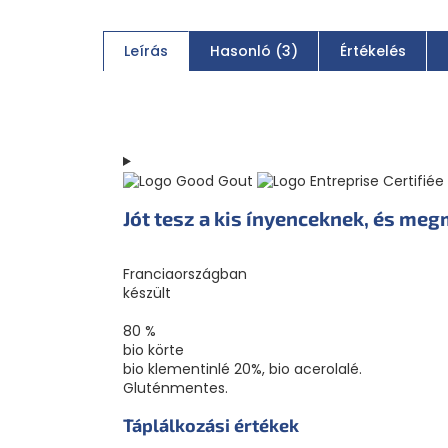
Leírás
Hasonló (3)
Értékelés
Jót tesz a kis ínyenceknek, és meg
Franciaországban
készült
80 %
bio körte
bio klementinlé 20%, bio acerolalé.
Gluténmentes.
Táplálkozási értékek