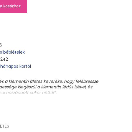
a kosárhoz
6
 bébiételek
5242
 hónapos kortól
 és a klementin ízletes keveréke, hogy felébressze
édessége kiegészül a klementin lédús ízével, és
sul hozzáadott cukor nélkül*.
, 20%-ban nagyszerű klementint tartalmaz.
. Ráadásul a körténk és a klementinünk
sból származik!
ETÉS
ementinlé 20%, *acerolalé. *biogazdálkodásból.