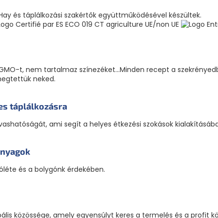
 Hay és táplálkozási szakértők együttműködésével készültek.
GMO-t, nem tartalmaz színezéket...Minden recept a szekrényedb
megtettük neked.
es táplálkozásra
olvashatóságát, ami segít a helyes étkezési szokások kialakításáb
anyagok
óléte és a bolygónk érdekében.
ális közössége, amely egyensúlyt keres a termelés és a profit k