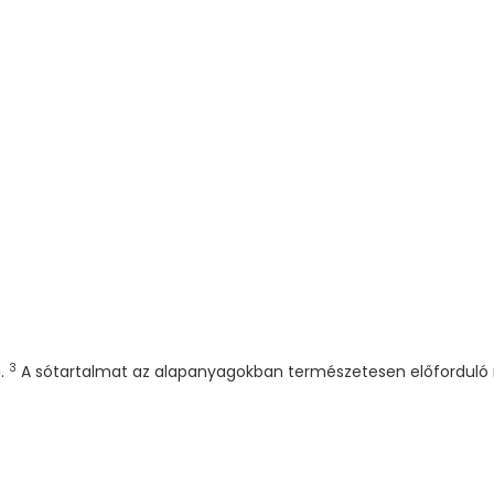
3
g.
A sótartalmat az alapanyagokban természetesen előforduló 