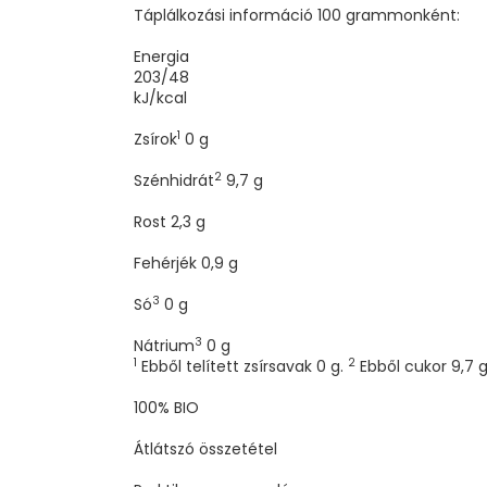
Táplálkozási információ 100 grammonként:
Energia
203/48
kJ/kcal
1
Zsírok
0
g
2
Szénhidrát
9,7
g
Rost
2,3
g
Fehérjék
0,9
g
3
Só
0
g
3
Nátrium
0
g
1
2
Ebből telített zsírsavak 0 g.
Ebből cukor 9,7 
100% BIO
Átlátszó összetétel