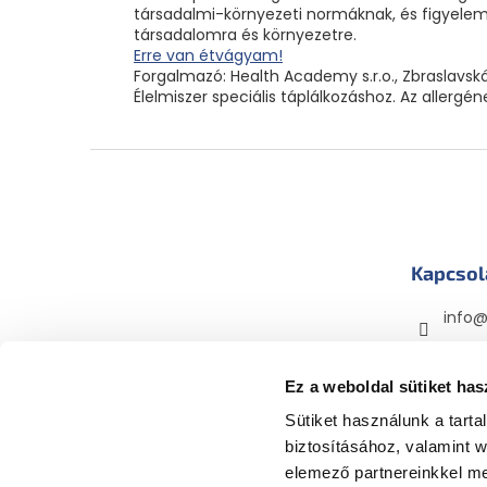
társadalmi-környezeti normáknak, és figyelemb
társadalomra és környezetre.
Erre van étvágyam!
Forgalmazó: Health Academy s.r.o., Zbraslavská
Élelmiszer speciális táplálkozáshoz. Az allergé
L
á
b
l
é
Kapcsol
c
info
mama
mama
Ez a weboldal sütiket has
Sütiket használunk a tart
biztosításához, valamint 
elemező partnereinkkel me