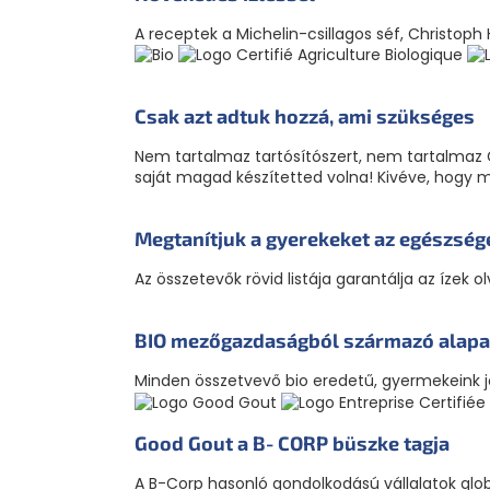
A receptek a Michelin-csillagos séf, Christoph
Csak azt adtuk hozzá, ami szükséges
Nem tartalmaz tartósítószert, nem tartalmaz 
saját magad készítetted volna! Kivéve, hogy 
Megtanítjuk a gyerekeket az egészség
Az összetevők rövid listája garantálja az ízek 
BIO mezőgazdaságból származó alap
Minden összetvevő bio eredetű, gyermekeink j
Good Gout a B‑CORP büszke tagja
A B-Corp hasonló gondolkodású vállalatok glob