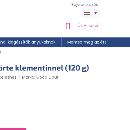
Bejelentkezés
Menü
megnyitása
KOSÁR
Üres kosár
end-kiegészítők anyukáknak
Mentsd meg az ételt
📝 A
)
örte klementinnel (120 g)
keléshez
Márka:
Good Gout