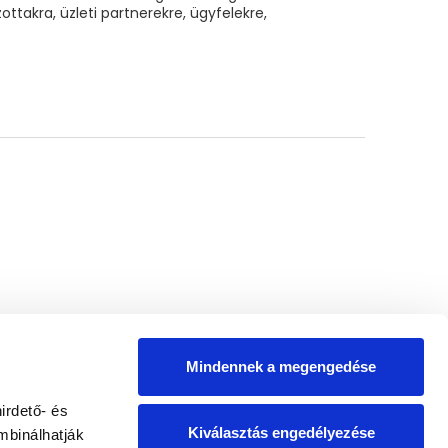
takra, üzleti partnerekre, ügyfelekre,
Mindennek a megengedése
irdető- és
Kiválasztás engedélyezése
mbinálhatják