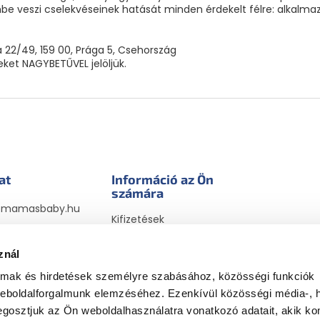
e veszi cselekvéseinek hatását minden érdekelt félre: alkalmazot
 22/49, 159 00, Prága 5, Csehország
neket NAGYBETŰVEL jelöljük.
at
Információ az Ön
számára
@
mamasbaby.hu
Kifizetések
sbabyhu
Szállítási módok
sbaby_hu
megrendelésekhez
znál
Visszaküldések és
almak és hirdetések személyre szabásához, közösségi funkciók
reklamációk
weboldalforgalmunk elemzéséhez. Ezenkívül közösségi média-, h
Általános Szerződési
gosztjuk az Ön weboldalhasználatra vonatkozó adatait, akik ko
Feltételek