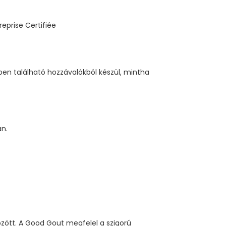
en található hozzávalókból készül, mintha
an.
özött. A Good Gout megfelel a szigorú