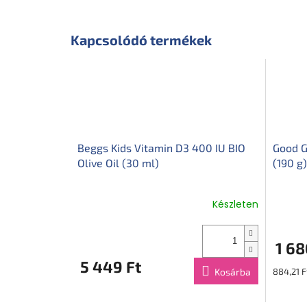
Kapcsolódó termékek
Beggs Kids Vitamin D3 400 IU BIO
Good G
Olive Oil (30 ml)
(190 g)
Készleten
1 68
5 449 Ft
Egységár
Kosárba
884,21 F