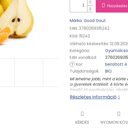
Hozzáadás 
Márka: Good Gout
EAN: 3760269315242
Kód:
15242
Várható kézbesítés:
12.08.202
Kategória
:
Gyümölcsös
EAN vonalkód
:
376026931
?
Kor
:
betöltött 4
Tulajdonságok
:
BIO
Mi lehetne jobb, mint a körte
a gyerekek érzékeit. A körte 
frissítő ízt eredményez, ráadá
Miért olyan jó ez a tasak?
Részletes információ
Mert 80%-ban édes körtét
És.... csepp bio acerolalé
ellenőrzött biogazdálkodá
KÉRDÉS
NYOMON KÖV
Összetevők:
*körte 80%, *kl