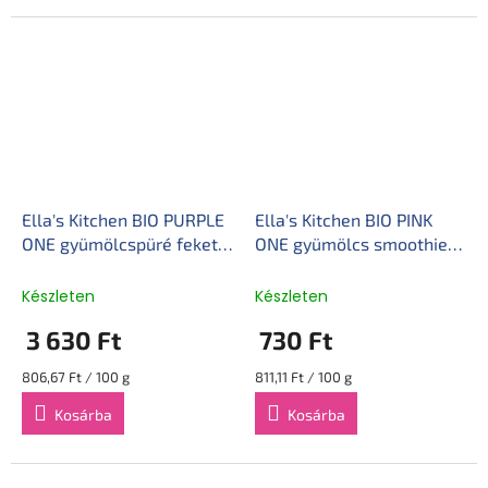
Ella's Kitchen BIO PURPLE
Ella's Kitchen BIO PINK
ONE gyümölcspüré fekete
ONE gyümölcs smoothie
ribizlivel (5x90 g)
rebarbarával (90 g)
Készleten
Készleten
3 630 Ft
730 Ft
Egységár:
Egységár:
806,67 Ft / 100 g
811,11 Ft / 100 g
Kosárba
Kosárba