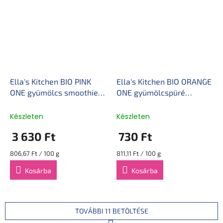
Ella's Kitchen BIO PINK
Ella's Kitchen BIO ORANGE
ONE gyümölcs smoothie
ONE gyümölcspüré
rebarbarával (5x90 g)
mangóval (90 g)
Készleten
Készleten
3 630 Ft
730 Ft
Egységár:
Egységár:
806,67 Ft / 100 g
811,11 Ft / 100 g
Kosárba
Kosárba
TOVÁBBI 11 BETÖLTÉSE