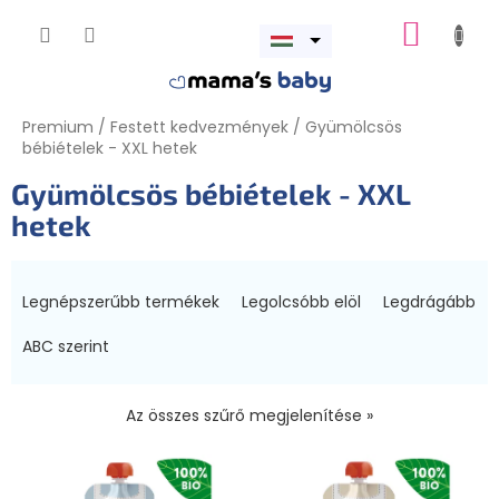
Ugrás
KOSÁR
a
Menü
fő
megnyitása
tartalomhoz
Premium
/
Festett kedvezmények
/
Gyümölcsös
bébiételek - XXL hetek
Gyümölcsös bébiételek - XXL
hetek
T
e
Legnépszerűbb termékek
Legolcsóbb elöl
Legdrágább
r
m
ABC szerint
é
k
Az összes szűrő megjelenítése »
e
k
T
r
e
e