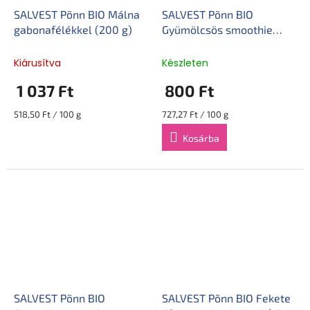
SALVEST Põnn BIO Málna
SALVEST Põnn BIO
gabonafélékkel (200 g)
Gyümölcsös smoothie
ananásszal (110 g)
Kiárusítva
Készleten
1 037 Ft
800 Ft
Egységár:
Egységár:
518,50 Ft / 100 g
727,27 Ft / 100 g
Kosárba
SALVEST Põnn BIO
SALVEST Põnn BIO Fekete