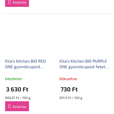
Kosárba
Ella's Kitchen BIO RED
Ella's Kitchen BIO PURPLE
ONE gyümölcspüré
ONE gyümölcspüré fekete
eperrel (5x90 g)
ribizlivel (90 g)
Készleten
Kiárusítva
3 630 Ft
730 Ft
Egységár:
Egységár:
806,67 Ft / 100 g
811,11 Ft / 100 g
Kosárba