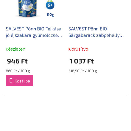
SALVEST Põnn BIO Tejkása
SALVEST Põnn BIO
jó éjszakára gyümölccsel
Sárgabarack zabpehellyel
(110 g)
(200 g)
Készleten
Kiárusítva
946 Ft
1 037 Ft
Egységár:
Egységár:
860 Ft / 100 g
518,50 Ft / 100 g
Kosárba