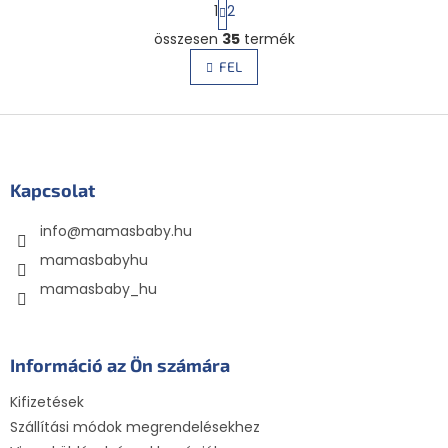
L
1
2
a
L
p
összesen
35
termék
i
o
s
FEL
z
t
á
a
s
L
i
r
á
á
b
n
l
Kapcsolat
y
é
í
info
@
mamasbaby.hu
c
t
á
mamasbabyhu
s
mamasbaby_hu
e
l
e
m
Információ az Ön számára
e
i
Kifizetések
Szállítási módok megrendelésekhez