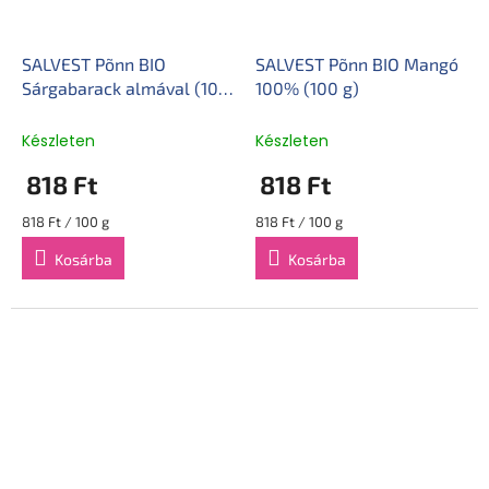
SALVEST Põnn BIO
SALVEST Põnn BIO Mangó
Sárgabarack almával (100
100% (100 g)
g)
Készleten
Készleten
818 Ft
818 Ft
Egységár:
Egységár:
818 Ft / 100 g
818 Ft / 100 g
Kosárba
Kosárba