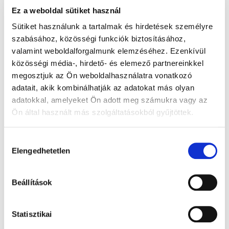
Készleten
Készleten
Ez a weboldal sütiket használ
946 Ft
800 Ft
Sütiket használunk a tartalmak és hirdetések személyre
szabásához, közösségi funkciók biztosításához,
Egységár:
Egységár:
860 Ft / 100 g
727,27 Ft / 100 g
valamint weboldalforgalmunk elemzéséhez. Ezenkívül
Kosárba
Kosárba
közösségi média-, hirdető- és elemező partnereinkkel
megosztjuk az Ön weboldalhasználatra vonatkozó
adatait, akik kombinálhatják az adatokat más olyan
adatokkal, amelyeket Ön adott meg számukra vagy az
Ön által használt más szolgáltatásokból gyűjtöttek.
Hozzájárulás
Elengedhetetlen
kiválasztása
SALVEST Põnn BIO Alma
Ella's Kitchen BIO YELLOW
Beállítások
fekete áfonyával (100 g)
ONE gyümölcspüré
banánnal (90 g)
Statisztikai
Készleten
Jelenleg nem elérhető .