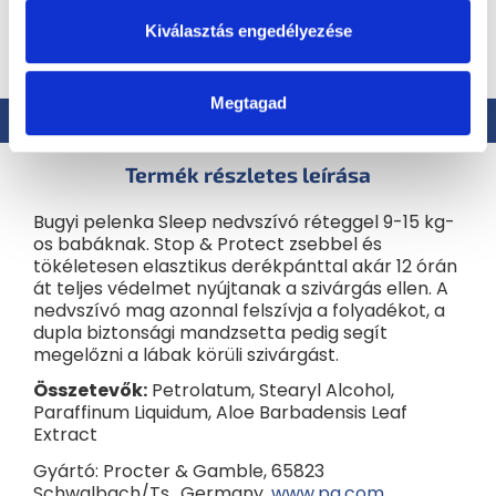
Kiválasztás engedélyezése
ÖSSZES KAPCSOLÓDÓ TERMÉK MEGJELENÍTÉSE
Megtagad
Leírás
Hasonló (3)
Értékelés
Termék részletes leírása
Bugyi pelenka Sleep nedvszívó réteggel 9-15 kg-
os babáknak. Stop & Protect zsebbel és
tökéletesen elasztikus derékpánttal akár 12 órán
át teljes védelmet nyújtanak a szivárgás ellen. A
nedvszívó mag azonnal felszívja a folyadékot, a
dupla biztonsági mandzsetta pedig segít
megelőzni a lábak körüli szivárgást.
Összetevők:
Petrolatum, Stearyl Alcohol,
Paraffinum Liquidum, Aloe Barbadensis Leaf
Extract
Gyártó: Procter & Gamble, 65823
Schwalbach/Ts., Germany,
www.pg.com