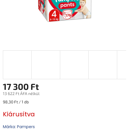
17 300 Ft
13 622 Ft ÁFA nélkül
Egységár:
98,30 Ft / 1 db
Kiárusítva
Márka: Pampers