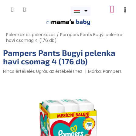
Ugrás
KOSÁR
a
Menü
fő
megnyitása
tartalomhoz
Pelenkák és pelenkázás
/
Pampers Pants Bugyi pelenka
havi csomag 4 (176 db)
Pampers Pants Bugyi pelenka
havi csomag 4 (176 db)
A
Nincs értékelés
Ugrás az értékeléshez
Márka:
Pampers
termék
átlagos
értékelése
5-
ből
0,0
csillag.