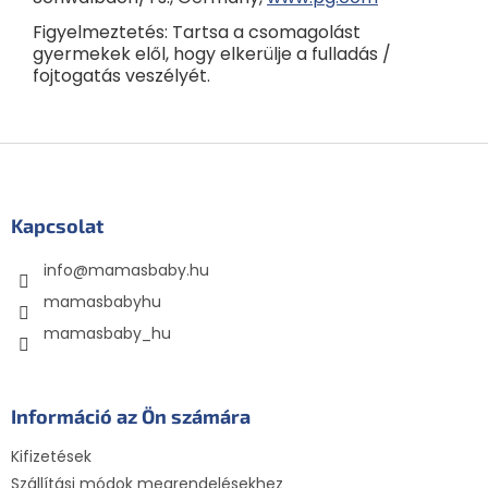
Figyelmeztetés: Tartsa a csomagolást
gyermekek elől, hogy elkerülje a fulladás /
fojtogatás veszélyét.
L
á
b
l
Kapcsolat
é
info
@
mamasbaby.hu
c
mamasbabyhu
mamasbaby_hu
Információ az Ön számára
Kifizetések
Szállítási módok megrendelésekhez