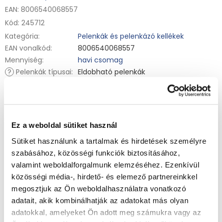
EAN: 8006540068557
Kód:
245712
Kategória
:
Pelenkák és pelenkázó kellékek
EAN vonalkód
:
8006540068557
Mennyiség
:
havi csomag
?
Pelenkák típusai
:
Eldobható pelenkák
Bugyi pelenka Sleep nedvszívó réteggel 9-15 kg-os babáknak.
Stop & Protect zsebbel és tökéletesen elasztikus
derékpánttal akár 12 órán át teljes védelmet nyújtanak a
szivárgás ellen. A nedvszívó mag azonnal felszívja a
Részletes információ
folyadékot, a dupla biztonsági mandzsetta pedig segít
Ez a weboldal sütiket használ
megelőzni a lábak körüli szivárgást.
Sütiket használunk a tartalmak és hirdetések személyre
Összetevők:
Petrolatum, Stearyl Alcohol, Paraffinum
Liquidum, Aloe Barbadensis Leaf Extract
szabásához, közösségi funkciók biztosításához,
KÉRDÉS
NYOMON KÖVETÉS
valamint weboldalforgalmunk elemzéséhez. Ezenkívül
Gyártó: Procter & Gamble, 65823 Schwalbach/Ts., Germany,
közösségi média-, hirdető- és elemező partnereinkkel
Figyelmeztetés: Tartsa a csomagolást gyermekek elől, hogy
megosztjuk az Ön weboldalhasználatra vonatkozó
elkerülje a fulladás / fojtogatás veszélyét.
Kapcsolódó termékek
adatait, akik kombinálhatják az adatokat más olyan
adatokkal, amelyeket Ön adott meg számukra vagy az