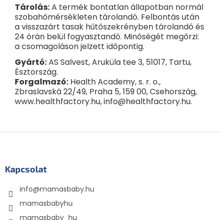
Tárolás:
A termék bontatlan állapotban normál
szobahőmérsékleten tárolandó. Felbontás után
a visszazárt tasak hűtőszekrényben tárolandó és
24 órán belül fogyasztandó. Minőségét megőrzi:
a csomagoláson jelzett időpontig.
Gyártó:
AS Salvest, Aruküla tee 3, 51017, Tartu,
Észtország.
Forgalmazó:
Health Academy, s. r. o.,
Zbraslavská 22/49, Praha 5, 159 00, Csehország,
www.healthfactory.hu, info@healthfactory.hu.
L
á
b
l
Kapcsolat
é
info
@
mamasbaby.hu
c
mamasbabyhu
mamasbaby_hu