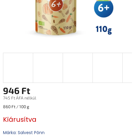
946 Ft
745 Ft ÁFA nélkül
Egységár:
860 Ft / 100 g
Kiárusítva
Márka: Salvest Põnn