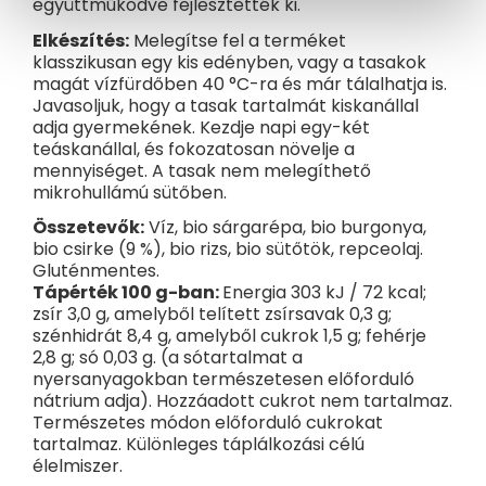
együttműködve fejlesztették ki.
Elkészítés:
Melegítse fel a terméket
klasszikusan egy kis edényben, vagy a tasakok
magát vízfürdőben 40 °C-ra és már tálalhatja is.
Javasoljuk, hogy a tasak tartalmát kiskanállal
adja gyermekének. Kezdje napi egy-két
teáskanállal, és fokozatosan növelje a
mennyiséget. A tasak nem melegíthető
mikrohullámú sütőben.
Összetevők:
Víz, bio sárgarépa, bio burgonya,
bio csirke (9 %), bio rizs, bio sütőtök, repceolaj.
Gluténmentes.
Tápérték 100 g-ban:
Energia 303 kJ / 72 kcal;
zsír 3,0 g, amelyből telített zsírsavak 0,3 g;
szénhidrát 8,4 g, amelyből cukrok 1,5 g; fehérje
2,8 g; só 0,03 g. (a sótartalmat a
nyersanyagokban természetesen előforduló
nátrium adja). Hozzáadott cukrot nem tartalmaz.
Természetes módon előforduló cukrokat
tartalmaz. Különleges táplálkozási célú
élelmiszer.