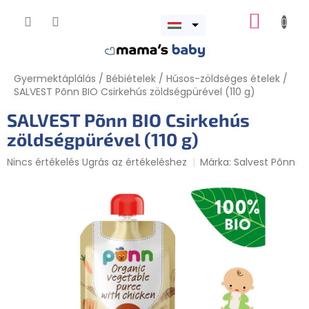
Ugrás
KOSÁR
a
Menü
fő
megnyitása
tartalomhoz
Gyermektáplálás
/
Bébiételek
/
Húsos-zöldséges ételek
/
SALVEST Põnn BIO Csirkehús zöldségpürével (110 g)
SALVEST Põnn BIO Csirkehús
zöldségpürével (110 g)
A
Nincs értékelés
Ugrás az értékeléshez
Márka:
Salvest Põnn
termék
átlagos
értékelése
5-
ből
0,0
csillag.