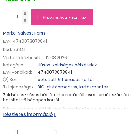
Hozzáadás a kosárhoz
Márka: Salvest Põnn
EAN: 4740073073841
Kód:
73841
Várható kézbesítés:
12.08.2026
Kategória
:
Húsos-zöldséges bébiételek
EAN vonalkód
:
4740073073841
?
Kor
:
betöltött 6 hónapos kortól
Tulajdonságok
:
BIO
,
gluténmentes
,
laktózmentes
Zöldséges-húsos bébiétel hozzátáplált csecsemők számára,
betöltött 6 hónapos kortól.
Édesburgonya, sütőtök, borsó, marhahús, kevés erőleves és
Részletes információ
egy csepp repceolaj. Mindez bio minőségben tartalmazza a
praktikus visszazárható tasak, arra az esetre, ha gyermeke
nem tudna egyszerre megbirkózni ezzel a sok finomsággal.
Nem tartalmaz hozzáadott cukrot, mesterséges színezéket,
aromákat, tartósítószert. A termék hőkezelt, eltarthatóságát