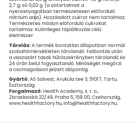
2,7 g; só 0,02 g. (a sótartalmat a
nyersanyagokban természetesen előforduló
nátrium adja). Hozzáadott cukrot nem tartalmaz.
Természetes módon előforduló cukrokat
tartalmaz. Különleges táplálkozási célú
élelmiszer.
Tárolás:
A termék bontatlan állapotban normál
szobahőmérsékleten tárolandó. Felbontás után
a visszazárt tasak hűtőszekrényben tárolandó és
24 órán belül fogyasztandó. Minőségét megőrzi:
a csomagoláson jelzett időpontig.
Gyártó:
AS Salvest, Aruküla tee 3, 51017, Tartu,
Észtország.
Forgalmazó:
Health Academy, s. r. o.,
Zbraslavská 22/49, Praha 5, 159 00, Csehország,
www.healthfactory.hu, info@healthfactory.hu.
L
á