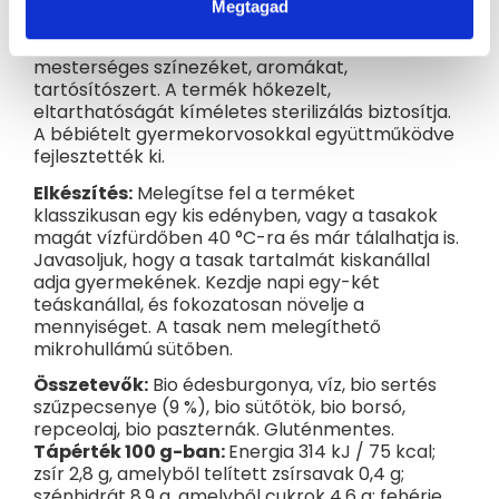
visszazárható tasak, arra az esetre, ha gyermeke
Megtagad
nem tudna egyszerre megbirkózni ezzel a sok
finomsággal. Nem tartalmaz hozzáadott cukrot,
mesterséges színezéket, aromákat,
tartósítószert. A termék hőkezelt,
eltarthatóságát kíméletes sterilizálás biztosítja.
A bébiételt gyermekorvosokkal együttműködve
fejlesztették ki.
Elkészítés:
Melegítse fel a terméket
klasszikusan egy kis edényben, vagy a tasakok
magát vízfürdőben 40 °C-ra és már tálalhatja is.
Javasoljuk, hogy a tasak tartalmát kiskanállal
adja gyermekének. Kezdje napi egy-két
teáskanállal, és fokozatosan növelje a
mennyiséget. A tasak nem melegíthető
mikrohullámú sütőben.
Összetevők:
Bio édesburgonya, víz, bio sertés
szűzpecsenye (9 %), bio sütőtök, bio borsó,
repceolaj, bio paszternák. Gluténmentes.
Tápérték 100 g-ban:
Energia 314 kJ / 75 kcal;
zsír 2,8 g, amelyből telített zsírsavak 0,4 g;
szénhidrát 8,9 g, amelyből cukrok 4,6 g; fehérje