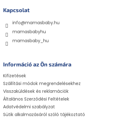
b
l
Kapcsolat
é
info
@
mamasbaby.hu
c
mamasbabyhu
mamasbaby_hu
Információ az Ön számára
Kifizetések
Szállítási módok megrendelésekhez
Visszaküldések és reklamációk
Általános Szerződési Feltételek
Adatvédelmi szabályzat
Sütik alkalmazásáról szóló tájékoztató