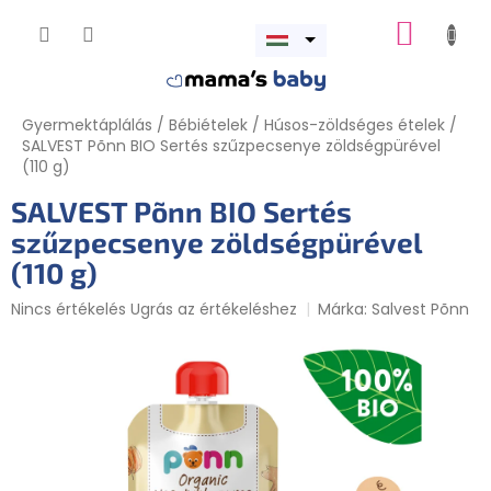
Ugrás
KOSÁR
a
Menü
fő
megnyitása
tartalomhoz
Gyermektáplálás
/
Bébiételek
/
Húsos-zöldséges ételek
/
SALVEST Põnn BIO Sertés szűzpecsenye zöldségpürével
(110 g)
SALVEST Põnn BIO Sertés
szűzpecsenye zöldségpürével
(110 g)
A
Nincs értékelés
Ugrás az értékeléshez
Márka:
Salvest Põnn
termék
átlagos
értékelése
5-
ből
0,0
csillag.