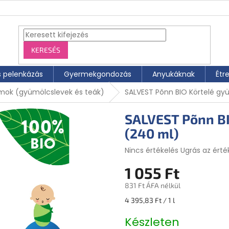
KERESÉS
s pelenkázás
Gyermekgondozás
Anyukáknak
Étr
ok (gyümölcslevek és teák)
SALVEST Põnn BIO Körtelé gy
SALVEST Põnn BI
(240 ml)
A
Nincs értékelés
Ugrás az érté
termék
1 055 Ft
átlagos
értékelése
831 Ft ÁFA nélkül
5-
ből
Egységár:
4 395,83 Ft / 1 l
0,0
csillag.
Készleten