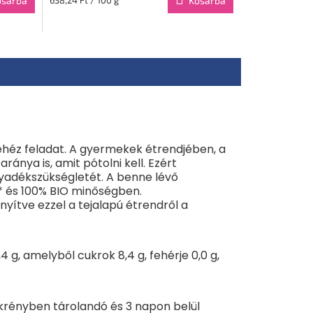
osárba
Kosárba
héz feladat. A gyermekek étrendjében, a
ánya is, amit pótolni kell. Ezért
lyadékszükségletét. A benne lévő
* és 100% BIO minőségben.
yítve ezzel a tejalapú étrendről a
4 g, amelyből cukrok 8,4 g, fehérje 0,0 g,
rényben tárolandó és 3 napon belül