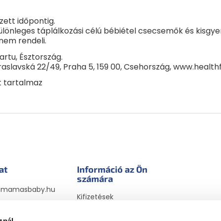
ett időpontig.
 Különleges táplálkozási célú bébiétel csecsemők és kis
nem rendeli.
Tartu, Észtország.
braslavská 22/49, Praha 5, 159 00, Csehország, www.health
t tartalmaz
at
Információ az Ön
számára
@
mamasbaby.hu
Kifizetések
sbabyhu
Szállítási módok
sbaby_hu
megrendelésekhez
znál