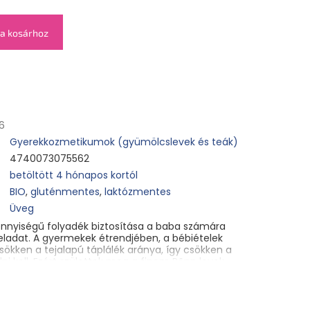
a kosárhoz
6
Gyerekkozmetikumok (gyümölcslevek és teák)
4740073075562
betöltött 4 hónapos kortól
BIO
,
gluténmentes
,
laktózmentes
Üveg
nnyiségű folyadék biztosítása a baba számára
adat. A gyermekek étrendjében, a bébiételek
ökken a tejalapú táplálék aránya, így csökken a
lni kell. Ezért születtek meg a finom Põnn levek,
kortól egészítik ki a csecsemő
e lévő gyümölcshús növeli az új ízek és állagok
ez hozzáadott cukor nélkül * és 100% BIO