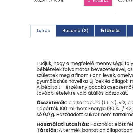
Kosárba
Leírás
Hasonló (2)
Értékelés
Tudjuk, hogy a megfelelő mennyiségű fo
bébiételek folyamatos bevezetésével, csök
születtek meg a finom Põnn levek, amelye
gyümölcshús növeli az új ízek és állago
A bébiitalt - érzékeny pocakú csecsemők
további ételekre való átállás időszakát.
Összetevők:
bio körtepüré (55 %), víz, 
Tápérték 100 ml-ben: Energia 180 kJ / 43 kc
só 0,0 g. Hozzáadott cukrot nem tartalm
Használati utasítás:
Használat előtt fe
Tárolás:
A termék bontatlan állapotban 