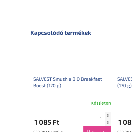
Kapcsolódó termékek
SALVEST Smushie BIO Breakfast
SALVES
Boost (170 g)
(170 g)
Készleten
1 085 Ft
1 08
Egységár:
Egységár
638,24 Ft / 100 g
638,24 F