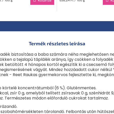
Kosárba
K
Termék részletes leírása
lyadék biztosítása a baba számára néha meglehetősen ne
ken a tejalapú táplálék aránya, így csökken a folyadék ar
k betöltött 4 hónapos kortól egészítik ki a csecsemő fo
k megismerésének vágyát. Mindez hozzáadott cukor nélkül 
nek - Reet Raukas gyermekorvos fejlesztette ki, megkönn
bio körtelé koncentrátumból (6 %). Gluténmentes.
al, zsír 0 g, amelyből telített zsírsavak 0 g, szénhidrát 9,
az. Természetes módon előforduló cukrokat tartalmaz.
lrázandó.
szobahőmérsékleten tárolandó. Felbontás után hűtőszek