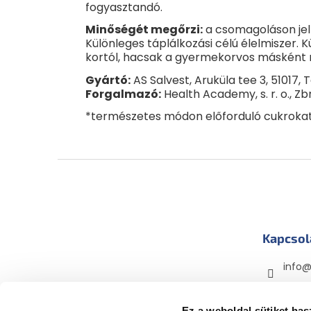
fogyasztandó.
Minőségét megőrzi:
a csomagoláson jelz
Különleges táplálkozási célú élelmiszer.
kortól, hacsak a gyermekorvos másként 
Gyártó:
AS Salvest, Aruküla tee 3, 51017, 
Forgalmazó:
Health Academy, s. r. o., Z
*természetes módon előforduló cukroka
L
á
b
l
é
Kapcsol
c
info
mama
mama
Ez a weboldal sütiket has