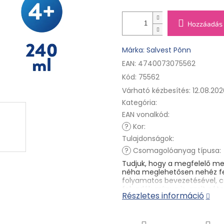
Hozzáadás 
Márka: Salvest Põnn
EAN: 4740073075562
Kód:
75562
Várható kézbesítés:
12.08.202
Kategória
:
EAN vonalkód
:
?
Kor
:
Tulajdonságok
:
?
Csomagolóanyag típusa
:
Tudjuk, hogy a megfelelő me
néha meglehetősen nehéz fel
folyamatos bevezetésével, cs
folyadék aránya is, amit póto
Részletes információ
amelyek betöltött 4 hónapos 
folyadékszükségletét. A benn
megismerésének vágyát. Mind
minőségben.